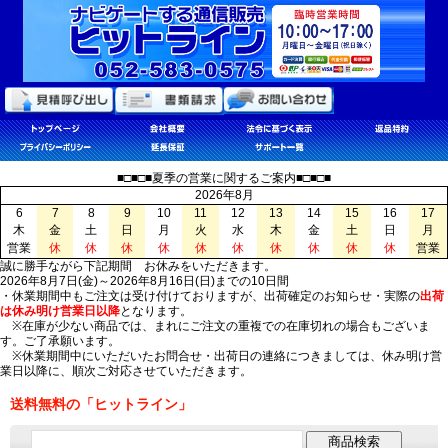
■□■□■夏季の営業に関するご案内■□■□■
2026年8月
6
7
8
9
10
11
12
13
14
15
16
17
木
金
土
日
月
火
水
木
金
土
日
月
営業
休
休
休
休
休
休
休
休
休
休
営業
誠に勝手ながら下記期間 お休みをいただきます。
2026年8月7日(金)～2026年8月16日(日)までの10日間
・休業期間中もご注文は受け付けておりますが、出荷確定のお知らせ・実際の
出荷
は休み明け営業日以降
となります。
※在庫が少ない商品では、まれにご注文の重複での在庫切れの場合もございま
す。ご了承願います。
※休業期間中にいただいたお問合せ・出荷日の連絡につきましては、休み明け営
業日以降に、順次ご対応させていただきます。
送料無料の「ヒットライン」