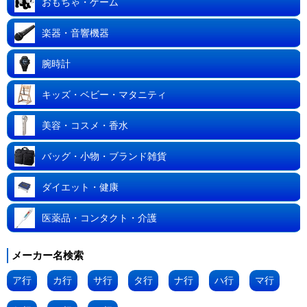
おもちゃ・ゲーム
楽器・音響機器
腕時計
キッズ・ベビー・マタニティ
美容・コスメ・香水
バッグ・小物・ブランド雑貨
ダイエット・健康
医薬品・コンタクト・介護
メーカー名検索
ア行
カ行
サ行
タ行
ナ行
ハ行
マ行