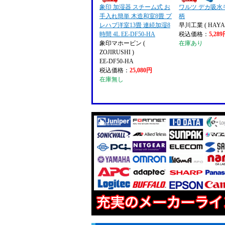
象印 加湿器 スチーム式 お
ワルツ デカ吸水
手入れ簡単 木造和室8畳 プ
柄
レハブ洋室13畳 連続加湿8
早川工業 ( HAYA
時間 4L EE-DF50-HA
税込価格：
5,28
象印マホービン (
在庫あり
ZOJIRUSHI )
EE-DF50-HA
税込価格：
25,080円
在庫無し