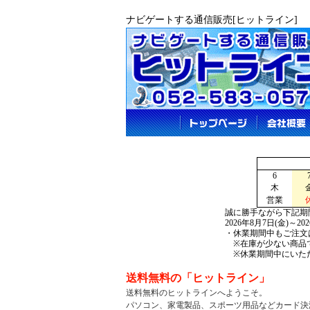
ナビゲートする通信販売[ヒットライン]
6
木
営業
誠に勝手ながら下記期
2026年8月7日(金)～2
・休業期間中もご注文
※在庫が少ない商品で
※休業期間中にいただ
送料無料の「ヒットライン」
送料無料のヒットラインへようこそ。
パソコン、家電製品、
スポーツ用品などカード決