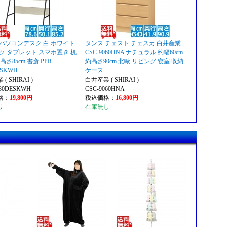
 パソコンデスク 白 ホワイト
タンス チェスト チェスカ 白井産業
ク タブレット スマホ置き 机
CSC-9060HNA ナチュラル 約幅60cm
 高さ85cm 書斎 PPR-
約高さ90cm 北歐 リビング 寝室 収納
ESKWH
ケース
( SHIRAI )
白井産業 ( SHIRAI )
580DESKWH
CSC-9060HNA
格：
19,800円
税込価格：
16,800円
り
在庫無し