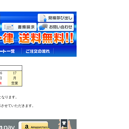
16
17
日
月
休
営業
となります。
応させていただきます。