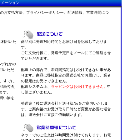
ォメーション
のお支払方法、プライバシーポリシー、配送情報、営業時間につ
がご利用いた
商品別に発送対応時間とお届け日を記載しておりま
す。
ご注文受付後に、発送予定日をメールにてご連絡させ
ていただきます。
 いずれかの
用いただ
配送上の都合で、着時間指定はお受けできない事があ
ります。商品は弊社指定の運送会社でお届けし、業者
くと、すでに
の指定はお受けできません。
い情報や配
配送システム上、
ラッピングはお受けできません。
申
ます。
し訳ございません。
お買い物を
発送完了後に運送会社と送り状Noをご案内いたしま
す。ご案内後のお受け取り日時など変更が必要な場合
は、運送会社に直接ご依頼願います。
ネットでのご注文は24時間受け付けております。お電