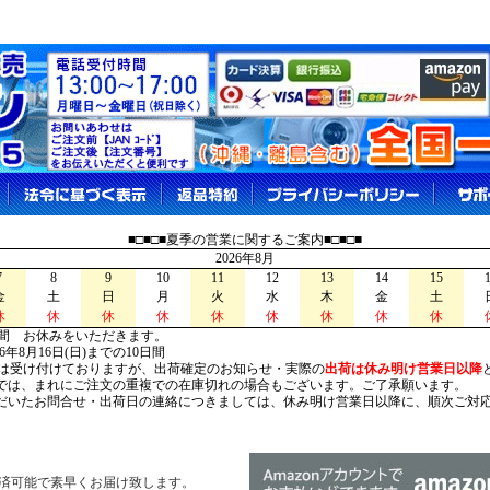
■□■□■夏季の営業に関するご案内■□■□■
2026年8月
7
8
9
10
11
12
13
14
15
金
土
日
月
火
水
木
金
土
休
休
休
休
休
休
休
休
休
間 お休みをいただきます。
026年8月16日(日)までの10日間
は受け付けておりますが、出荷確定のお知らせ・実際の
出荷は休み明け営業日以降
は、まれにご注文の重複での在庫切れの場合もございます。ご了承願います。
いたお問合せ・出荷日の連絡につきましては、休み明け営業日以降に、順次ご対
済可能で素早くお届け致します。