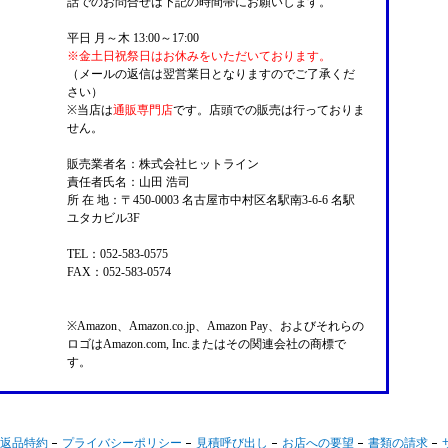
話でのお問合せは下記の時間帯にお願いします。
平日 月～木 13:00～17:00
※金土日祝祭日はお休みをいただいております。
（メールの返信は翌営業日となりますのでご了承くだ
さい）
※当店は
通販専門店
です。店頭での販売は行っておりま
せん。
販売業者名：株式会社ヒットライン
責任者氏名：山田 浩司
所 在 地：〒450-0003 名古屋市中村区名駅南3-6-6 名駅
ユタカビル3F
TEL：052-583-0575
FAX：052-583-0574
※Amazon、Amazon.co.jp、Amazon Pay、およびそれらの
ロゴはAmazon.com, Inc.またはその関連会社の商標で
す。
返品特約
プライバシーポリシー
見積呼び出し
お店への要望
書類の請求