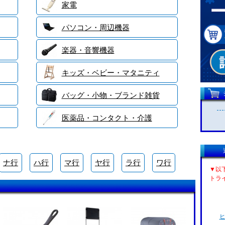
家電
パソコン・周辺機器
楽器・音響機器
キッズ・ベビー・マタニティ
バッグ・小物・ブランド雑貨
医薬品・コンタクト・介護
ナ行
ハ行
マ行
ヤ行
ラ行
ワ行
▼以
トラ