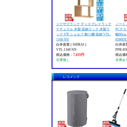
ジクザクラック ディスプレイラック
ノート
ナチュラル 木製 収納ラック 木製ラ
PCデス
ック S字 シェルフ 飾り棚 収納 VTL-
幅80cm
1160 NN
8580D
白井産業 ( SHIRAI )
白井産業 
VTL-1160 NN
PPR-8
税込価格：
7,435円
税込価
在庫無し
在庫あ
レコメンド