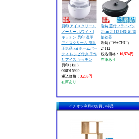
貝印 アイスクリーム
岩鋳 蓋付フライパン
メーカー ホワイト |
24cm 24112 IH対応 南
キッチン 貝印 濃厚
部鉄器
アイスクリーム 簡単
岩鋳 ( IWACHU )
正規品 kai ホームパー
24112
ティ レシピ付き 手作
税込価格：
10,574円
りアイス キッチン
在庫あり
貝印 ( kai )
000DL5929
税込価格：
3,235円
在庫あり
イチオシ今月のお買い得品