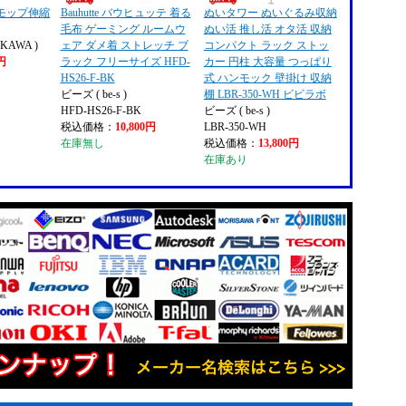
モップ伸縮
Bauhutte バウヒュッテ 着る
ぬいタワー ぬいぐるみ収納
毛布 ゲーミング ルームウ
ぬい活 推し活 オタ活 収納
KAWA )
ェア ダメ着 ストレッチ ブ
コンパクト ラック ストッ
9円
ラック フリーサイズ HFD-
カー 円柱 大容量 つっぱり
HS26-F-BK
式 ハンモック 壁掛け 収納
ビーズ ( be-s )
棚 LBR-350-WH ビビラボ
HFD-HS26-F-BK
ビーズ ( be-s )
税込価格：
10,800円
LBR-350-WH
在庫無し
税込価格：
13,800円
在庫あり