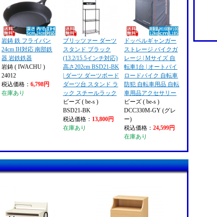
岩鋳 鉄 フライパン
ブリッツァー ダーツ
ドッペルギャンガー
24cm IH対応 南部鉄
スタンド ブラック
ストレージ バイクガ
器 岩鉄鉄器
(13.2/15.5インチ対応)
レージ | Mサイズ 自
岩鋳 ( IWACHU )
高さ202cm BSD21-BK
転車1台 | オートバイ
24012
| ダーツ ダーツボード
ロードバイク 自転車
税込価格：
6,798円
ダーツ台 スタンド ラ
防犯 自転車用品 自転
在庫あり
ック スチールラック
車用品アクセサリー
ビーズ ( be-s )
ビーズ ( be-s )
BSD21-BK
DCC330M-GY (グレ
税込価格：
13,800円
ー)
在庫あり
税込価格：
24,599円
在庫あり