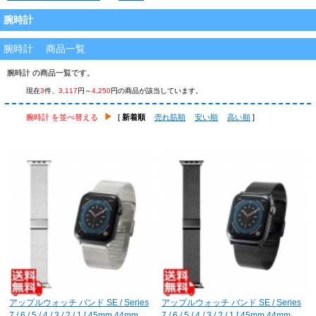
腕時計
腕時計 商品一覧
腕時計 の商品一覧です。
現在
3
件、
3,117
円～
4,250
円の商品が該当しています。
腕時計 を並べ替える
[
新着順
売れ筋順
安い順
高い順
]
アップルウォッチ バンド SE / Series
アップルウォッチ バンド SE / Series
7 / 6 / 5 / 4 / 3 / 2 / 1 [ 45mm 44mm
7 / 6 / 5 / 4 / 3 / 2 / 1 [ 45mm 44mm