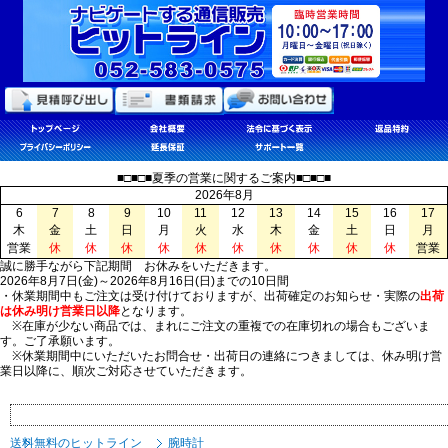
■□■□■夏季の営業に関するご案内■□■□■
2026年8月
6
7
8
9
10
11
12
13
14
15
16
17
木
金
土
日
月
火
水
木
金
土
日
月
営業
休
休
休
休
休
休
休
休
休
休
営業
誠に勝手ながら下記期間 お休みをいただきます。
2026年8月7日(金)～2026年8月16日(日)までの10日間
・休業期間中もご注文は受け付けておりますが、出荷確定のお知らせ・実際の
出荷
は休み明け営業日以降
となります。
※在庫が少ない商品では、まれにご注文の重複での在庫切れの場合もございま
す。ご了承願います。
※休業期間中にいただいたお問合せ・出荷日の連絡につきましては、休み明け営
業日以降に、順次ご対応させていただきます。
送料無料のヒットライン
腕時計