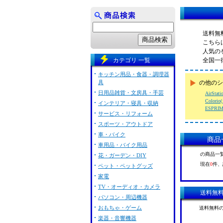
送料無
こちら
人気の
カテゴリ 一覧
全国一
キッチン用品・食器・調理器
具
の他のシ
日用品雑貨・文房具・手芸
AirSt
Colori
インテリア・寝具・収納
ESPRI
サービス・リフォーム
スポーツ・アウトドア
車・バイク
商品
車用品・バイク用品
の商品一
花・ガーデン・DIY
現在
0
件、
ペット・ペットグッズ
家電
TV・オーディオ・カメラ
送料無
パソコン・周辺機器
おもちゃ・ゲーム
送料無料
楽器・音響機器