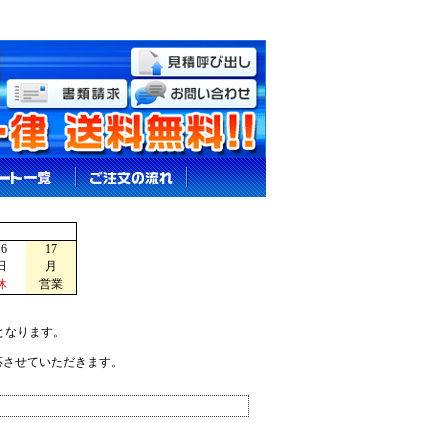
16
17
日
月
休
営業
となります。
応させていただきます。