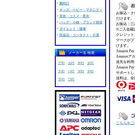
腕時計
キッズ・ベビー・マタニティ
お振込・クレ
美容・コスメ・香水
だけます。
バッグ・小物・ブランド雑貨
お振込：三菱
ダイエット・健康
※ご入金確
クレジットカ
医薬品・コンタクト・介護
マークがプ
けます。
Amazon 
メーカー名 検索
Amazo
送先を利用
ア行
カ行
サ行
タ行
Amazon
ナ行
ハ行
マ行
ヤ行
サポートし
送料は、全
ラ行
ワ行
こちらをご