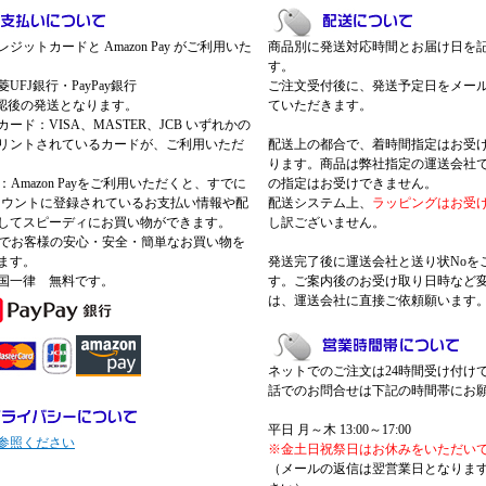
ジットカードと Amazon Pay がご利用いた
商品別に発送対応時間とお届け日を
す。
UFJ銀行・PayPay銀行
ご注文受付後に、発送予定日をメー
認後の発送となります。
ていただきます。
ード：VISA、MASTER、JCB いずれかの
リントされているカードが、ご利用いただ
配送上の都合で、着時間指定はお受
ります。商品は弊社指定の運送会社
Pay：Amazon Payをご利用いただくと、すでに
の指定はお受けできません。
nアカウントに登録されているお支払い情報や配
配送システム上、
ラッピングはお受
してスピーディにお買い物ができます。
し訳ございません。
 Payでお客様の安心・安全・簡単なお買い物を
ます。
発送完了後に運送会社と送り状Noを
国一律 無料です。
す。ご案内後のお受け取り日時など
は、運送会社に直接ご依頼願います
ネットでのご注文は24時間受け付け
話でのお問合せは下記の時間帯にお
平日 月～木 13:00～17:00
参照ください
※金土日祝祭日はお休みをいただい
（メールの返信は翌営業日となりま