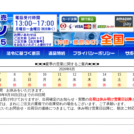
■□■□■夏季の営業に関するご案内■□■□■
2026年8月
7
8
9
10
11
12
13
14
15
金
土
日
月
火
水
木
金
土
休
休
休
休
休
休
休
休
休
間 お休みをいただきます。
026年8月16日(日)までの10日間
は受け付けておりますが、出荷確定のお知らせ・実際の
出荷は休み明け営業日以降
は、まれにご注文の重複での在庫切れの場合もございます。ご了承願います。
いたお問合せ・出荷日の連絡につきましては、休み明け営業日以降に、順次ご対