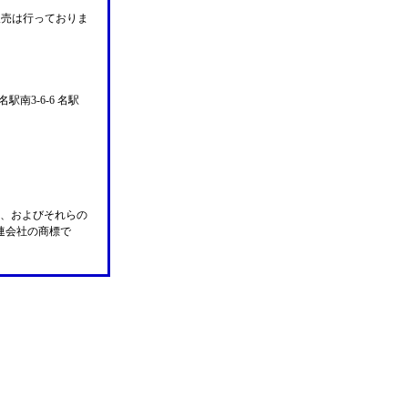
販売は行っておりま
名駅南3-6-6 名駅
n Pay、およびそれらの
の関連会社の商標で