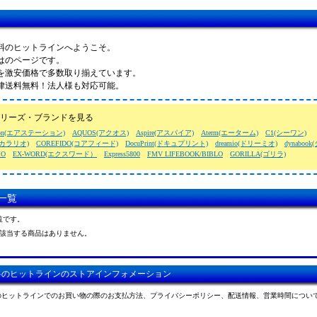
料のヒットラインへようこそ。
はのページです。
を激安価格で多数取り揃えています。
律送料無料！法人様も対応可能。
リーズ・ブランドを見る
ation(エアステーション)
AQUOS(アクオス)
Aspire(アスパイア)
Aterm(エーターム)
C1(シーワン)
o(カラリオ)
COREFIDO(コアフィード)
DocuPrint(ドキュプリント)
dreamio(ドリーミオ)
dynaboo
MO
EX-WORD(エクスワード）
Express5800
FMV LIFEBOOK/BIBLO
GORILLA(ゴリラ)
一覧
覧です。
該当する商品はありません。
料のヒットラインのストアインフォメーション
のヒットラインでのお買い物の際のお支払方法、プライバシーポリシー、配送情報、営業時間につい