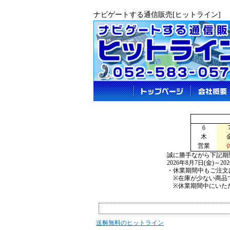
ナビゲートする通信販売[ヒットライン]
6
木
営業
誠に勝手ながら下記期
2026年8月7日(金)～2
・休業期間中もご注文
※在庫が少ない商品で
※休業期間中にいただ
送料無料のヒットライン