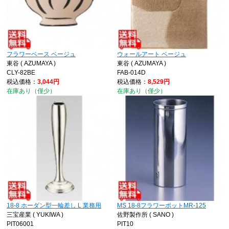
フラワーベース ベージュ
ウォールアート ベージュ
東谷 ( AZUMAYA )
東谷 ( AZUMAYA )
CLY-82BE
FAB-014D
税込価格：
3,044円
税込価格：
8,529円
在庫あり（僅少）
在庫あり（僅少）
18-8 ホーダン型一輪差し L 業務用
MS 18-8フラワーポットMR-125
三宝産業 ( YUKIWA )
佐野製作所 ( SANO )
PIT06001
PIT10