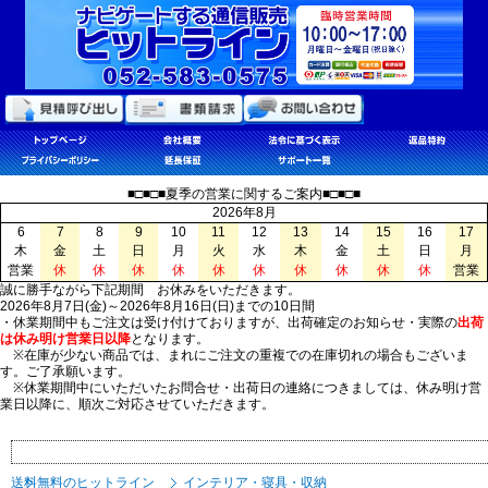
■□■□■夏季の営業に関するご案内■□■□■
2026年8月
6
7
8
9
10
11
12
13
14
15
16
17
木
金
土
日
月
火
水
木
金
土
日
月
営業
休
休
休
休
休
休
休
休
休
休
営業
誠に勝手ながら下記期間 お休みをいただきます。
2026年8月7日(金)～2026年8月16日(日)までの10日間
・休業期間中もご注文は受け付けておりますが、出荷確定のお知らせ・実際の
出荷
は休み明け営業日以降
となります。
※在庫が少ない商品では、まれにご注文の重複での在庫切れの場合もございま
す。ご了承願います。
※休業期間中にいただいたお問合せ・出荷日の連絡につきましては、休み明け営
業日以降に、順次ご対応させていただきます。
送料無料のヒットライン
インテリア・寝具・収納