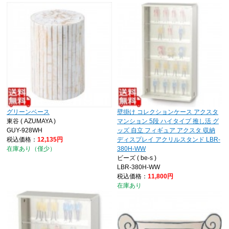
グリーンベース
壁掛け コレクションケース アクスタ
東谷 ( AZUMAYA )
マンション 5段 ハイタイプ 推し活 グ
GUY-928WH
ッズ 自立 フィギュア アクスタ 収納
税込価格：
12,135円
ディスプレイ アクリルスタンド LBR-
在庫あり（僅少）
380H-WW
ビーズ ( be-s )
LBR-380H-WW
税込価格：
11,800円
在庫あり