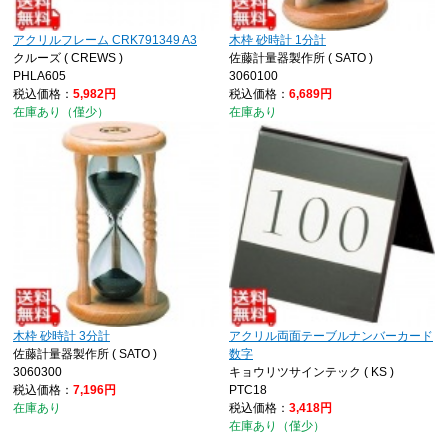
アクリルフレーム CRK791349 A3
木枠 砂時計 1分計
クルーズ ( CREWS )
佐藤計量器製作所 ( SATO )
PHLA605
3060100
税込価格：
5,982円
税込価格：
6,689円
在庫あり（僅少）
在庫あり
木枠 砂時計 3分計
アクリル両面テーブルナンバーカード
佐藤計量器製作所 ( SATO )
数字
3060300
キョウリツサインテック ( KS )
税込価格：
7,196円
PTC18
在庫あり
税込価格：
3,418円
在庫あり（僅少）