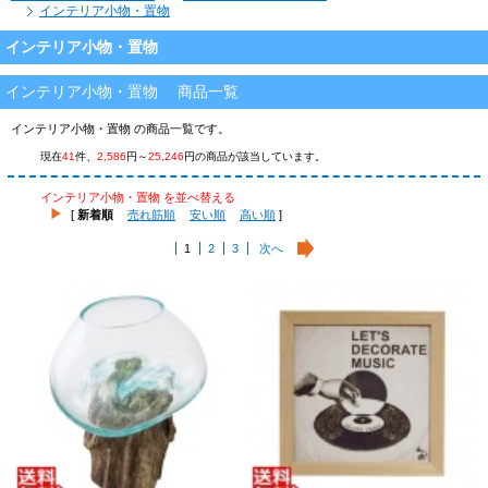
インテリア小物・置物
インテリア小物・置物
インテリア小物・置物 商品一覧
インテリア小物・置物 の商品一覧です。
現在
41
件、
2,586
円～
25,246
円の商品が該当しています。
インテリア小物・置物 を並べ替える
[
新着順
売れ筋順
安い順
高い順
]
1
2
3
次へ