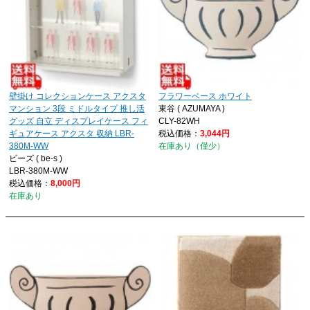
壁掛け コレクションケース アクスタ
フラワーベース ホワイト
マンション 3段 ミドルタイプ 推し活
東谷 ( AZUMAYA )
グッズ 自立 ディスプレイケース フィ
CLY-82WH
ギュアケース アクスタ 収納 LBR-
税込価格：
3,044円
380M-WW
在庫あり（僅少）
ビーズ ( be-s )
LBR-380M-WW
税込価格：
8,000円
在庫あり