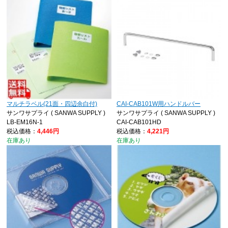
マルチラベル(21面・四辺余白付)
CAI-CAB101W用ハンドルバー
サンワサプライ ( SANWA SUPPLY )
サンワサプライ ( SANWA SUPPLY )
LB-EM16N-1
CAI-CAB101HD
税込価格：
4,446円
税込価格：
4,221円
在庫あり
在庫あり