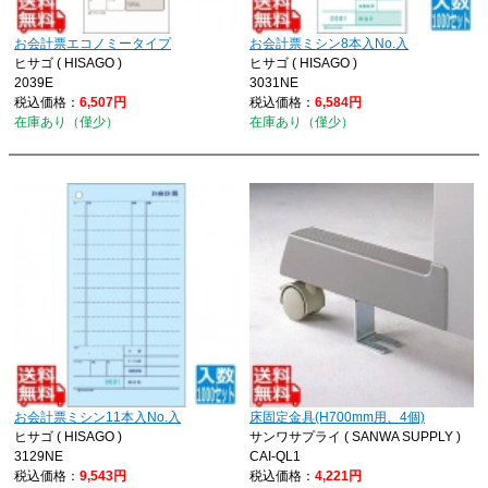
お会計票エコノミータイプ
お会計票ミシン8本入No.入
ヒサゴ ( HISAGO )
ヒサゴ ( HISAGO )
2039E
3031NE
税込価格：
6,507円
税込価格：
6,584円
在庫あり（僅少）
在庫あり（僅少）
お会計票ミシン11本入No.入
床固定金具(H700mm用、4個)
ヒサゴ ( HISAGO )
サンワサプライ ( SANWA SUPPLY )
3129NE
CAI-QL1
税込価格：
9,543円
税込価格：
4,221円