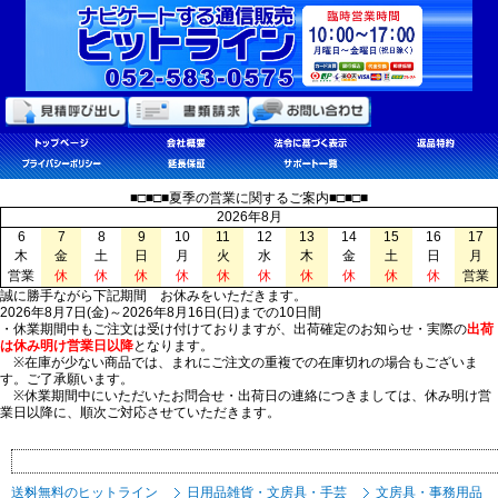
■□■□■夏季の営業に関するご案内■□■□■
2026年8月
6
7
8
9
10
11
12
13
14
15
16
17
木
金
土
日
月
火
水
木
金
土
日
月
営業
休
休
休
休
休
休
休
休
休
休
営業
誠に勝手ながら下記期間 お休みをいただきます。
2026年8月7日(金)～2026年8月16日(日)までの10日間
・休業期間中もご注文は受け付けておりますが、出荷確定のお知らせ・実際の
出荷
は休み明け営業日以降
となります。
※在庫が少ない商品では、まれにご注文の重複での在庫切れの場合もございま
す。ご了承願います。
※休業期間中にいただいたお問合せ・出荷日の連絡につきましては、休み明け営
業日以降に、順次ご対応させていただきます。
送料無料のヒットライン
日用品雑貨・文房具・手芸
文房具・事務用品