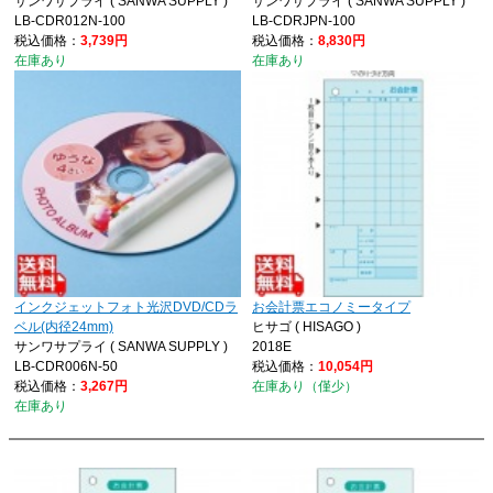
サンワサプライ ( SANWA SUPPLY )
サンワサプライ ( SANWA SUPPLY )
LB-CDR012N-100
LB-CDRJPN-100
税込価格：
3,739円
税込価格：
8,830円
在庫あり
在庫あり
インクジェットフォト光沢DVD/CDラ
お会計票エコノミータイプ
ベル(内径24mm)
ヒサゴ ( HISAGO )
サンワサプライ ( SANWA SUPPLY )
2018E
LB-CDR006N-50
税込価格：
10,054円
税込価格：
3,267円
在庫あり（僅少）
在庫あり