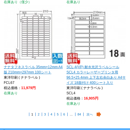
在庫あり（僅少）
在庫あり
ナナタフネスラベル 35mm×12mm A4
SCL-4(VP) 耐水光沢ラベルシール
版 210mm×297mm 100シート
SCL4 カラーレーザープリンタ用
東洋印刷 ( ナナラベル )
96.5×25.4mm 上下左右余白あり A4サ
FCL67
イズ 18面付け 400シート入り
税込価格：
11,979円
東洋印刷 ( ナナラベル )
在庫あり
SCL4
税込価格：
16,905円
在庫あり
1
2
3
4
5
6
…
84
次へ