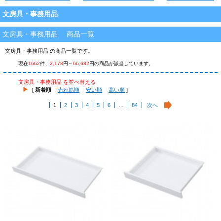
文房具・事務用品
文房具・事務用品 商品一覧
文房具・事務用品 の商品一覧です。
現在
1662
件、
2,178
円～
66,682
円の商品が該当しています。
文房具・事務用品 を並べ替える
[
新着順
売れ筋順
安い順
高い順
]
1
2
3
4
5
6
…
84
次へ