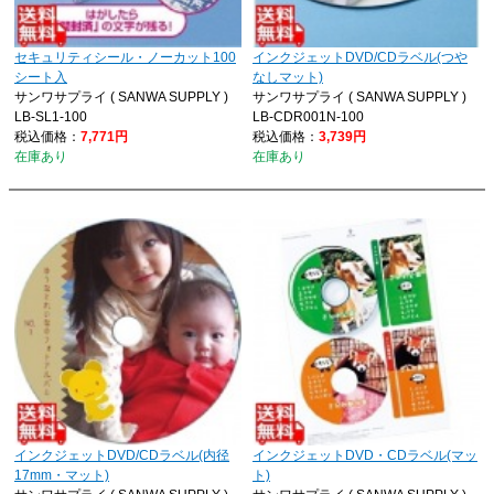
セキュリティシール・ノーカット100
インクジェットDVD/CDラベル(つや
シート入
なしマット)
サンワサプライ ( SANWA SUPPLY )
サンワサプライ ( SANWA SUPPLY )
LB-SL1-100
LB-CDR001N-100
税込価格：
7,771円
税込価格：
3,739円
在庫あり
在庫あり
インクジェットDVD/CDラベル(内径
インクジェットDVD・CDラベル(マッ
17mm・マット)
ト)