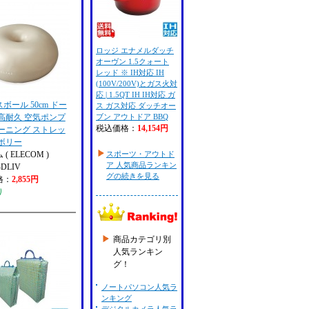
ロッジ エナメルダッチ
オーヴン 1.5クォート
レッド ※ IH対応 IH
(100V/200V)とガス火対
応 | 1.5QT IH IH対応 ガ
ボール 50cm ドー
ス ガス対応 ダッチオー
高耐久 空気ポンプ
ブン アウトドア BBQ
税込価格：
14,154円
ーニング ストレッ
ボリー
( ELECOM )
スポーツ・アウトド
ア 人気商品ランキン
BDLIV
グの続きを見る
格：
2,855円
り
商品カテゴリ別
人気ランキン
グ！
ノートパソコン人気ラ
ンキング