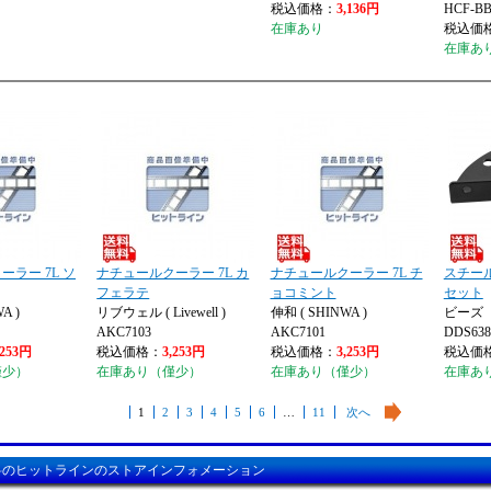
税込価格：
3,136円
HCF-BB
在庫あり
税込価
在庫あ
ラー 7L ソ
ナチュールクーラー 7L カ
ナチュールクーラー 7L チ
スチー
フェラテ
ョコミント
セット
A )
リブウェル ( Livewell )
伸和 ( SHINWA )
ビーズ
AKC7103
AKC7101
DDS638
,253円
税込価格：
3,253円
税込価格：
3,253円
税込価
僅少）
在庫あり（僅少）
在庫あり（僅少）
在庫あ
1
2
3
4
5
6
…
11
次へ
料のヒットラインのストアインフォメーション