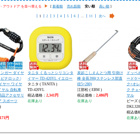
・アウトドア を並べ替える
[
新着順
売れ筋順
安い順
高い順
]
1
2
3
4
5
6
…
11
次へ
ンガー ダイヤ
タニタ くるっとシリコンタ
炭起こしえんとつ用 引掛け
ドッペ
ビナロック |
イマー TD-420YL イエロー
棒 全長390(ステンレス部直
ードケ
ワイヤー ワイヤ
タニタ ( TANITA )
径5×280)
ク×オレ
イヤル 自転車
TD-420YL
江部松 ( EBM )
ク チェ
用品アクセサリ
税込価格：
2,341円
税込価格：
2,486円
ヤル
ア スポーツ
在庫あり
在庫あり
ビーズ ( b
)
DKL320
税込価
,171円
在庫あ