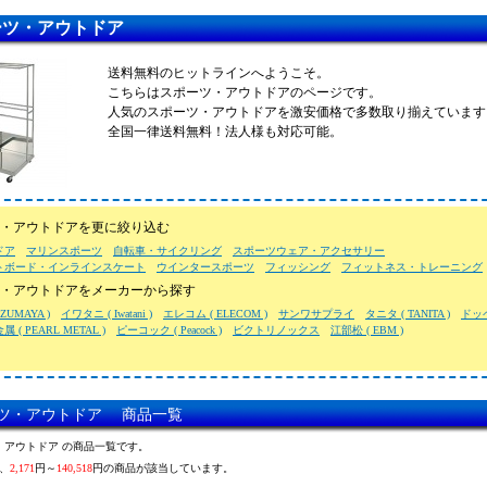
ーツ・アウトドア
送料無料のヒットラインへようこそ。
こちらはスポーツ・アウトドアのページです。
人気のスポーツ・アウトドアを激安価格で多数取り揃えています
全国一律送料無料！法人様も対応可能。
・アウトドアを更に絞り込む
ドア
マリンスポーツ
自転車・サイクリング
スポーツウェア・アクセサリー
トボード・インラインスケート
ウインタースポーツ
フィッシング
フィットネス・トレーニング
・アウトドアをメーカーから探す
ZUMAYA )
イワタニ ( Iwatani )
エレコム ( ELECOM )
サンワサプライ
タニタ ( TANITA )
ドッ
 ( PEARL METAL )
ピーコック ( Peacock )
ビクトリノックス
江部松 ( EBM )
ツ・アウトドア 商品一覧
・アウトドア の商品一覧です。
、
2,171
円～
140,518
円の商品が該当しています。