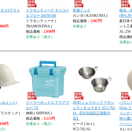
キスUVライ
トラモンティーナ チャコー
乳鴿フック
保冷・
ルブロー 26479/100
カンダ ( KANKUMA )
(持ち手付
トラモンティーナ (
税込価格：
2,967円
新日本
,866円
TRAMONTINA )
在庫あり
ント工
税込価格：
2,938円
AL-250
在庫あり（僅少）
税込価
在庫あ
ヘルメット)
クーラーボックス アクアブ
DOD シェラカップ ウサシ
バラン
ルー 7A
ェラノキョウダイ SC2-762-
65cm
ラスチック (
伸和 ( SHINWA )
SL 【DOD認定正規取引
インテ
税込価格：
3,113円
店】
持ち運
,038円
在庫あり（僅少）
ビーズ ( be-s )
ベージ
僅少）
SC2-762-SL
エレコ