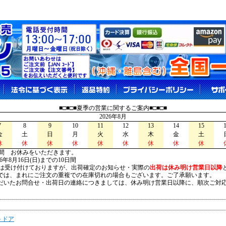
■□■□■夏季の営業に関するご案内■□■□■
2026年8月
7
8
9
10
11
12
13
14
15
金
土
日
月
火
水
木
金
土
休
休
休
休
休
休
休
休
休
間 お休みをいただきます。
026年8月16日(日)までの10日間
は受け付けておりますが、出荷確定のお知らせ・実際の
出荷は休み明け営業日以降
は、まれにご注文の重複での在庫切れの場合もございます。ご了承願います。
いたお問合せ・出荷日の連絡につきましては、休み明け営業日以降に、順次ご対
トドア