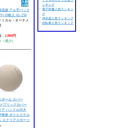
デジタルカメラ人気ラ
ンキング
電子辞書人気ランキン
保温袋 アル手バック
グ
) 10枚入 AL-250
浄水器人気ランキング
ケミカル・オーナメ
自転車人気ランキング
業
格：
2,984円
り（僅少）
スボール カバー
 ファブリックカバー
リア ハンドル付き
び簡単 ポリエステル
ュ エクリアスポーツ
ム