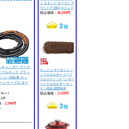
ン スタンド オーブン ア
ウトドア BBQ キャンプ
税込価格：
46,294円
ルギャンガー アーマ
ロッジ レザーホットハ
ーブルロック ブラッ
ンドルホルダー スパイ
ンジ | 自転車 ロッ
ラルスティッチ | レザー
ーン ケーブル ダイ
ハンドルホルダー キッ
チン用品 調理器具
e-s )
税込価格：
5,319円
-DP
格：
2,596円
り