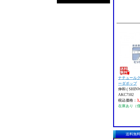
ナチュールクー
ーダポップ
伸和 ( SHINW
AKC7102
税込価格：
3
在庫あり（
送料無