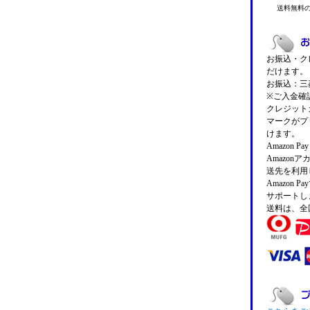
送料無料
お振込・クレ
だけます。
お振込：三菱
※ご入金確
クレジットカ
マークがプ
けます。
Amazon 
Amazo
送先を利用
Amazon
サポートし
送料は、全