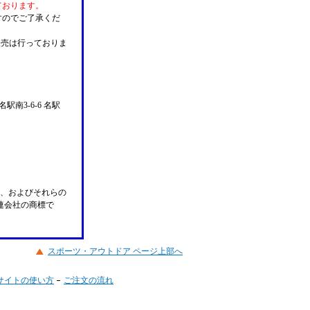
ております。
すのでご了承くだ
販売は行っておりま
名駅南3-6-6 名駅
n Pay、およびそれらの
の関連会社の商標で
スポーツ・アウトドア ページ上部へ
サイトの使い方
ご注文の流れ