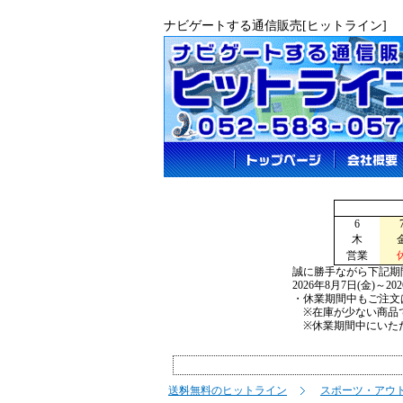
ナビゲートする通信販売[ヒットライン]
6
木
営業
誠に勝手ながら下記期
2026年8月7日(金)～2
・休業期間中もご注文
※在庫が少ない商品で
※休業期間中にいただ
送料無料のヒットライン
スポーツ・アウ