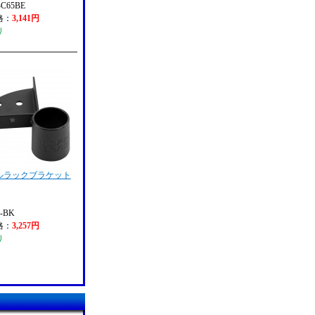
C65BE
格：
3,141円
り
ルラックブラケット
-BK
格：
3,257円
り