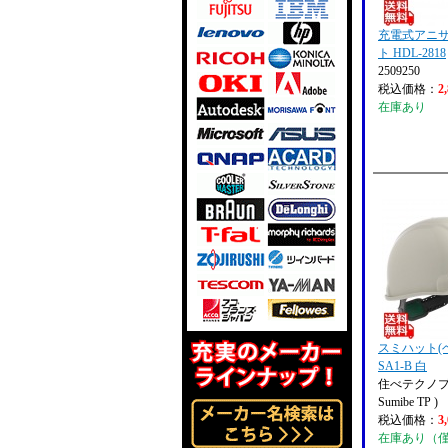
充電式アニサ
ト HDL-2818
2509250
税込価格：
2
在庫あり
スミハット(
SA1-B 白
住べテクノプ
Sumibe TP )
税込価格：
3
在庫あり（