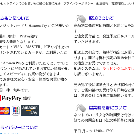
のヒットラインでのお買い物の際のお支払方法、プライバシーポリシー、配送情報、営業時間につい
ジットカードと Amazon Pay がご利用いた
商品別に発送対応時間とお届け日を
す。
UFJ銀行・PayPay銀行
ご注文受付後に、発送予定日をメー
認後の発送となります。
ていただきます。
ード：VISA、MASTER、JCB いずれかの
リントされているカードが、ご利用いただ
配送上の都合で、着時間指定はお受
ります。商品は弊社指定の運送会社
Pay：Amazon Payをご利用いただくと、すでに
の指定はお受けできません。
nアカウントに登録されているお支払い情報や配
配送システム上、
ラッピングはお受
してスピーディにお買い物ができます。
し訳ございません。
 Payでお客様の安心・安全・簡単なお買い物を
ます。
発送完了後に運送会社と送り状Noを
国一律 無料です。
す。ご案内後のお受け取り日時など
は、運送会社に直接ご依頼願います
ネットでのご注文は24時間受け付け
話でのお問合せは下記の時間帯にお
平日 月～木 13:00～17:00