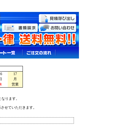
16
17
日
月
休
営業
となります。
応させていただきます。