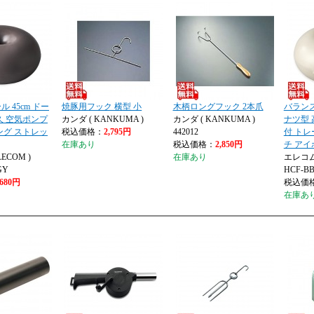
 45cm ドー
焼豚用フック 横型 小
木柄ロングフック 2本爪
バランス
久 空気ポンプ
カンダ ( KANKUMA )
カンダ ( KANKUMA )
ナツ型 
ング ストレッ
税込価格：
2,795円
442012
付 トレ
在庫あり
税込価格：
2,850円
チ アイ
ECOM )
在庫あり
エレコム 
GY
HCF-B
,680円
税込価
在庫あ