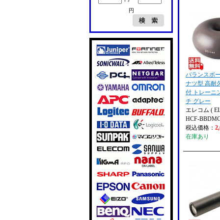
円
バランスボール
ナツ型 高耐
付 トレーニ
チ グレー
エレコム ( EL
HCF-BBDM
税込価格：
2
在庫あり