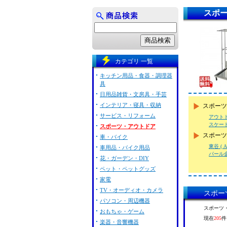
スポ
カテゴリ 一覧
キッチン用品・食器・調理器
具
日用品雑貨・文房具・手芸
インテリア・寝具・収納
スポーツ
サービス・リフォーム
アウト
スケー
スポーツ・アウトドア
スポーツ
車・バイク
東谷 ( A
車用品・バイク用品
パール金属
花・ガーデン・DIY
ペット・ペットグッズ
家電
TV・オーディオ・カメラ
スポー
パソコン・周辺機器
スポーツ
おもちゃ・ゲーム
現在
205
件
楽器・音響機器