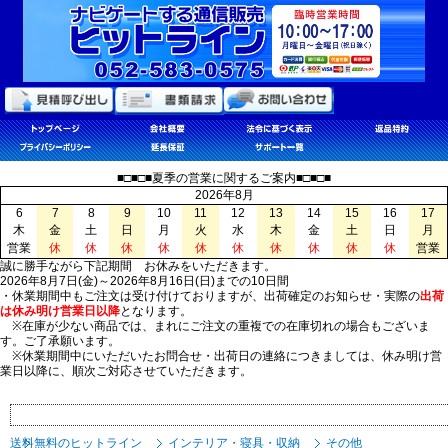
■□■□■夏季の営業に関するご案内■□■□■
2026年8月
6
7
8
9
10
11
12
13
14
15
16
17
木
金
土
日
月
火
水
木
金
土
日
月
営業
休
休
休
休
休
休
休
休
休
休
営業
誠に勝手ながら下記期間 お休みをいただきます。
2026年8月7日(金)～2026年8月16日(日)までの10日間
・休業期間中もご注文は受け付けておりますが、出荷確定のお知らせ・実際の
出荷
は休み明け営業日以降
となります。
※在庫が少ない商品では、まれにご注文の重複での在庫切れの場合もございま
す。ご了承願います。
※休業期間中にいただいたお問合せ・出荷日の連絡につきましては、休み明け営
業日以降に、順次ご対応させていただきます。
送料無料のヒットライン
インテリア・寝具・収納
その他