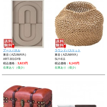
アートパネル
ラウンドバスケット
東谷 ( AZUMAYA )
東谷 ( AZUMAYA )
ART-301GYB
SLY-611
税込価格：
3,823円
税込価格：
6,143円
在庫あり（僅少）
在庫あり（僅少）