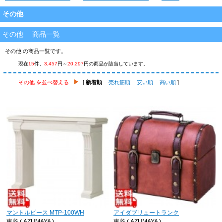
その他
その他 商品一覧
その他 の商品一覧です。
現在
15
件、
3,457
円～
20,297
円の商品が該当しています。
その他 を並べ替える
[
新着順
売れ筋順
安い順
高い順
]
マントルピース MTP-100WH
アイダブリュートランク
東谷 ( AZUMAYA )
東谷 ( AZUMAYA )