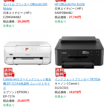
モバイル プリンター OfficeJet 200
HP OfficeJet Pro 9110b
Mobile
日本エイチピー ( HP )
日本エイチピー ( HP )
5A0P2B#ABJ
CZ993A#ABJ
税込価格：
27,745円
税込価格：
29,280円
在庫あり
在庫あり
Colorio A4カラーインクジェット複合
インクジェットプリンター TR703a
機 EP-717A 6色染料 コンパクトサイ
キャノン ( Canon )
ズ
3121C021
エプソン ( EPSON )
税込価格：
19,078円
EP-717A
在庫あり
税込価格：
25,607円
在庫あり