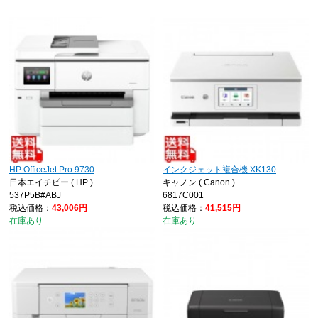
HP OfficeJet Pro 9730
インクジェット複合機 XK130
日本エイチピー ( HP )
キャノン ( Canon )
537P5B#ABJ
6817C001
税込価格：
43,006円
税込価格：
41,515円
在庫あり
在庫あり