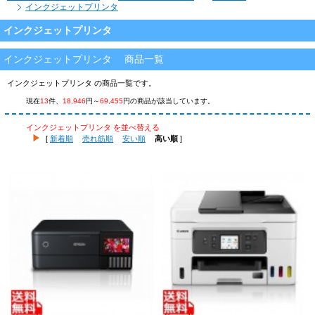
インクジェットプリンタ
インクジェットプリンタ
インクジェットプリンタ 商品一覧
インクジェットプリンタ の商品一覧です。
現在
13
件、
18,946
円～
69,455
円の商品が該当しています。
インクジェットプリンタ を並べ替える
[
新着順
売れ筋順
安い順
高い順
]