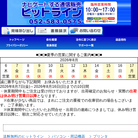
■□■□■夏季の営業に関するご案内■□■□■
2026年8月
6
7
8
9
10
11
12
13
14
15
16
17
木
金
土
日
月
火
水
木
金
土
日
月
営業
休
休
休
休
休
休
休
休
休
休
営業
誠に勝手ながら下記期間 お休みをいただきます。
2026年8月7日(金)～2026年8月16日(日)までの10日間
・休業期間中もご注文は受け付けておりますが、出荷確定のお知らせ・実際の
出荷
は休み明け営業日以降
となります。
※在庫が少ない商品では、まれにご注文の重複での在庫切れの場合もございま
す。ご了承願います。
※休業期間中にいただいたお問合せ・出荷日の連絡につきましては、休み明け営
業日以降に、順次ご対応させていただきます。
送料無料のヒットライン
パソコン・周辺機器
プリンタ