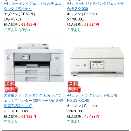
A4カラーインクジェット複合機 エコ
A4カラービジネスインクジェット複
タンク搭載モデル
合機 GX4030
エプソン ( EPSON )
キャノン ( Canon )
EW-M873T
5779C001
税込価格：
69,455円
税込価格：
63,524円
在庫あり（僅少）
在庫あり
大容量ファーストタンク A3インクジ
A4カラーインクジェット複合機
ェットプリンター (30万ページ耐久/自
PIXUS XK140
動両面/2段トレイ)
キャノン ( Canon )
HL-J7010CDW
7262C001
税込価格：
61,922円
税込価格：
43,422円
在庫あり
在庫あり