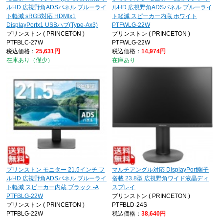
ルHD 広視野角ADSパネル ブルーライ
ルHD 広視野角ADSパネル ブルーライ
ト軽減 sRGB対応 HDMIx1
ト軽減 スピーカー内蔵 ホワイト
DisplayPortx1 USBハブ(Type-Ax3)
PTFWLG-22W
プリンストン ( PRINCETON )
プリンストン ( PRINCETON )
PTFBLC-27W
PTFWLG-22W
税込価格：
25,631円
税込価格：
14,974円
在庫あり（僅少）
在庫あり
プリンストン モニター 21.5インチ フ
マルチアングル対応 DisplayPort端子
ルHD 広視野角ADSパネル ブルーライ
搭載 23.8型 広視野角ワイド液晶ディ
ト軽減 スピーカー内蔵 ブラック -A
スプレイ
PTFBLG-22W
プリンストン ( PRINCETON )
プリンストン ( PRINCETON )
PTFBLD-24S
PTFBLG-22W
税込価格：
38,640円