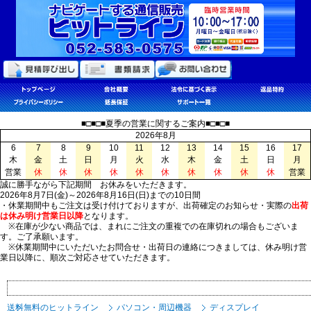
■□■□■夏季の営業に関するご案内■□■□■
2026年8月
6
7
8
9
10
11
12
13
14
15
16
17
木
金
土
日
月
火
水
木
金
土
日
月
営業
休
休
休
休
休
休
休
休
休
休
営業
誠に勝手ながら下記期間 お休みをいただきます。
2026年8月7日(金)～2026年8月16日(日)までの10日間
・休業期間中もご注文は受け付けておりますが、出荷確定のお知らせ・実際の
出荷
は休み明け営業日以降
となります。
※在庫が少ない商品では、まれにご注文の重複での在庫切れの場合もございま
す。ご了承願います。
※休業期間中にいただいたお問合せ・出荷日の連絡につきましては、休み明け営
業日以降に、順次ご対応させていただきます。
送料無料のヒットライン
パソコン・周辺機器
ディスプレイ