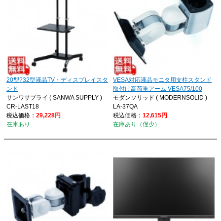
20型?32型液晶TV・ディスプレイスタ
VESA対応液晶モニタ用支柱スタンド
ンド
取付け高荷重アーム VESA75/100
サンワサプライ ( SANWA SUPPLY )
モダンソリッド ( MODERNSOLID )
CR-LAST18
LA-37QA
税込価格：
29,228円
税込価格：
12,615円
在庫あり
在庫あり（僅少）