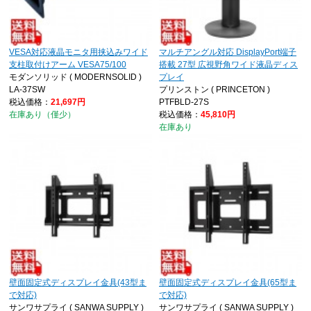
VESA対応液晶モニタ用挟込みワイド
マルチアングル対応 DisplayPort端子
支柱取付けアーム VESA75/100
搭載 27型 広視野角ワイド液晶ディス
モダンソリッド ( MODERNSOLID )
プレイ
LA-37SW
プリンストン ( PRINCETON )
税込価格：
21,697円
PTFBLD-27S
在庫あり（僅少）
税込価格：
45,810円
在庫あり
壁面固定式ディスプレイ金具(43型ま
壁面固定式ディスプレイ金具(65型ま
で対応)
で対応)
サンワサプライ ( SANWA SUPPLY )
サンワサプライ ( SANWA SUPPLY )