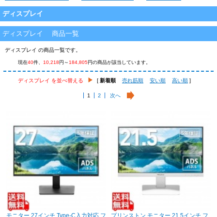
ディスプレイ
ディスプレイ 商品一覧
ディスプレイ の商品一覧です。
現在
40
件、
10,218
円～
184,805
円の商品が該当しています。
ディスプレイ を並べ替える
[
新着順
売れ筋順
安い順
高い順
]
1
2
次へ
モニター 27インチ Type-C入力対応 フ
プリンストン モニター 21.5インチ フ