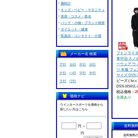
腕時計
キッズ・ベビー・マタニティ
美容・コスメ・香水
バッグ・小物・ブランド雑貨
ダイエット・健康
医薬品・コンタクト・介護
フトンライダ
メーカー名 検索
車中泊 スノ
ーウェア ウ
ア行
カ行
サ行
タ行
ツ 冬服 フェ
ナ行
ハ行
マ行
ヤ行
サイズ DSN-H
ビーズ ( be-s 
ラ行
ワ行
DSN-HS01L
税込価格：
2
価格ナビ
在庫あり
ウインタースポーツを価格から
探したい方はこちら
送料無
円 ～
円
送料無料