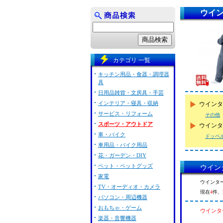
ウイ
カテゴリ 一覧
キッチン用品・食器・調理器
具
日用品雑貨・文房具・手芸
インテリア・寝具・収納
ウインタ
サービス・リフォーム
その他
スポーツ・アウトドア
ウインタ
車・バイク
ドッペ
車用品・バイク用品
花・ガーデン・DIY
ペット・ペットグッズ
ウイン
家電
ウインタ
TV・オーディオ・カメラ
現在
4
件、
パソコン・周辺機器
おもちゃ・ゲーム
ウインタ
楽器・音響機器