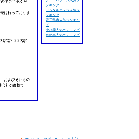
ノートパソコン人気ラ
すのでご了承くだ
ンキング
デジタルカメラ人気ラ
販売は行っておりま
ンキング
電子辞書人気ランキン
グ
浄水器人気ランキング
自転車人気ランキング
名駅南3-6-6 名駅
n Pay、およびそれらの
の関連会社の商標で