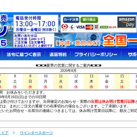
■□■□■夏季の営業に関するご案内■□■□■
2026年8月
7
8
9
10
11
12
13
14
15
金
土
日
月
火
水
木
金
土
休
休
休
休
休
休
休
休
休
間 お休みをいただきます。
026年8月16日(日)までの10日間
は受け付けておりますが、出荷確定のお知らせ・実際の
出荷は休み明け営業日以降
は、まれにご注文の重複での在庫切れの場合もございます。ご了承願います。
いたお問合せ・出荷日の連絡につきましては、休み明け営業日以降に、順次ご対
トドア
ウインタースポーツ