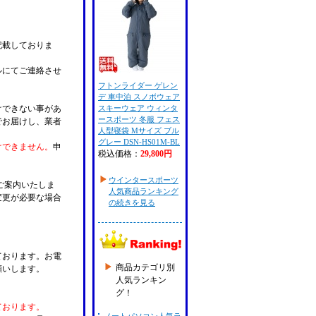
記載しておりま
ルにてご連絡させ
フトンライダー ゲレン
デ 車中泊 スノボウェア
けできない事があ
スキーウェア ウィンタ
ースポーツ 冬服 フェス
でお届けし、業者
人型寝袋 Mサイズ ブル
グレー DSN-HS01M-BL
けできません。
申
税込価格：
29,800円
ウインタースポーツ
ご案内いたしま
人気商品ランキング
変更が必要な場合
の続きを見る
。
ております。お電
商品カテゴリ別
願いします。
人気ランキン
グ！
ております。