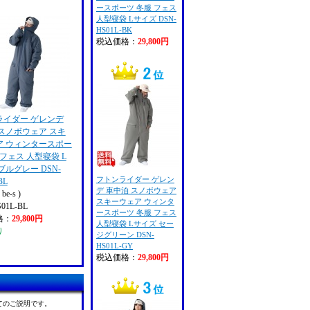
ースポーツ 冬服 フェス
人型寝袋 Lサイズ DSN-
HS01L-BK
税込価格：
29,800円
ライダー ゲレンデ
スノボウェア スキ
ア ウィンタースポー
 フェス 人型寝袋 L
ブルグレー DSN-
フトンライダー ゲレン
BL
デ 車中泊 スノボウェア
e-s )
スキーウェア ウィンタ
01L-BL
ースポーツ 冬服 フェス
格：
29,800円
人型寝袋 Lサイズ セー
り
ジグリーン DSN-
HS01L-GY
税込価格：
29,800円
てのご説明です。