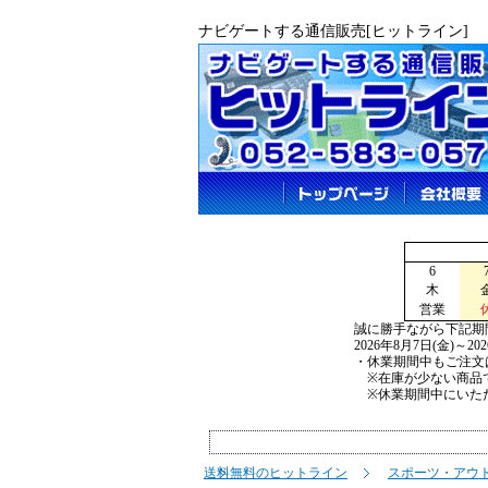
ナビゲートする通信販売[ヒットライン]
6
木
営業
誠に勝手ながら下記期
2026年8月7日(金)～2
・休業期間中もご注文
※在庫が少ない商品で
※休業期間中にいただ
送料無料のヒットライン
スポーツ・アウ