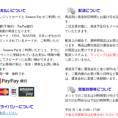
ジットカードと Amazon Pay がご利用いた
商品別に発送対応時間とお届け日を
す。
UFJ銀行・PayPay銀行
ご注文受付後に、発送予定日をメー
認後の発送となります。
ていただきます。
ード：VISA、MASTER、JCB いずれかの
リントされているカードが、ご利用いただ
配送上の都合で、着時間指定はお受
ります。商品は弊社指定の運送会社
Pay：Amazon Payをご利用いただくと、すでに
の指定はお受けできません。
nアカウントに登録されているお支払い情報や配
配送システム上、
ラッピングはお受
してスピーディにお買い物ができます。
し訳ございません。
 Payでお客様の安心・安全・簡単なお買い物を
ます。
発送完了後に運送会社と送り状Noを
国一律 無料です。
す。ご案内後のお受け取り日時など
は、運送会社に直接ご依頼願います
ネットでのご注文は24時間受け付け
話でのお問合せは下記の時間帯にお
平日 月～木 13:00～17:00
参照ください
※金土日祝祭日はお休みをいただい