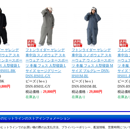
ー ゲレンデ
フトンライダー ゲレンデ
フトンライダー ゲレンデ
フトン
ボウェア スキ
車中泊 スノボウェア スキ
車中泊 スノボウェア スキ
車中泊 
ィンタースポー
ーウェア ウィンタースポー
ーウェア ウィンタースポー
ーウェ
ス 人型寝袋 L
ツ 冬服 フェス 人型寝袋 L
ツ 冬服 フェス 人型寝袋 M
ツ 冬服
S01L-BK
サイズ セージグリーン
サイズ ブルグレー DSN-
サイズ 
)
DSN-HS01L-GY
HS01M-BL
HS01L-
-BK
ビーズ ( be-s )
ビーズ ( be-s )
ビーズ ( b
9,800円
DSN-HS01L-GY
DSN-HS01M-BL
DSN-HS
税込価格：
29,800円
税込価格：
29,800円
税込価
在庫あり
在庫あり
在庫あ
料のヒットラインのストアインフォメーション
のヒットラインでのお買い物の際のお支払方法、プライバシーポリシー、配送情報、営業時間につい