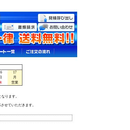
16
17
日
月
休
営業
となります。
応させていただきます。