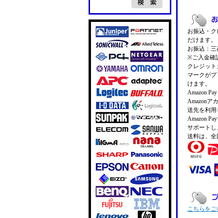
お振込・クレ
だけます。
お振込：三菱
※ご入金確
クレジットカ
マークがプ
けます。
Amazon 
Amazo
送先を利用
Amazon
サポートし
送料は、全
こちらをご