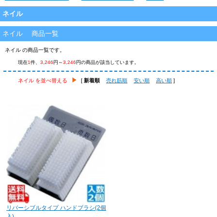
ネイル
ネイル 商品一覧
ネイル の商品一覧です。
現在
1
件、
3,246
円～
3,246
円の商品が該当しています。
ネイル を並べ替える
[
新着順
売れ筋順
安い順
高い順
]
リバーシブルタイプ ハンドブラシ(2個
入)