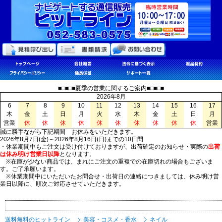
■□■□■夏季の営業に関するご案内■□■□■
2026年8月
6
7
8
9
10
11
12
13
14
15
16
17
木
金
土
日
月
火
水
木
金
土
日
月
営業
休
休
休
休
休
休
休
休
休
休
営業
誠に勝手ながら下記期間 お休みをいただきます。
2026年8月7日(金)～2026年8月16日(日)までの10日間
・休業期間中もご注文は受け付けておりますが、出荷確定のお知らせ・実際の
出荷
は休み明け営業日以降
となります。
※在庫が少ない商品では、まれにご注文の重複での在庫切れの場合もございま
す。ご了承願います。
※休業期間中にいただいたお問合せ・出荷日の連絡につきましては、休み明け営
業日以降に、順次ご対応させていただきます。
送料無料のヒットライン
美容・コスメ・香水
ネイル