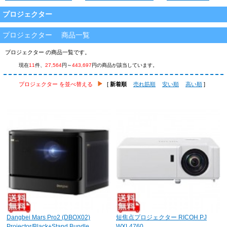
プロジェクター
プロジェクター 商品一覧
プロジェクター の商品一覧です。
現在
11
件、
27,564
円～
443,697
円の商品が該当しています。
プロジェクター を並べ替える
[
新着順
売れ筋順
安い順
高い順
]
Dangbei Mars Pro2 (DBOX02)
短焦点プロジェクター RICOH PJ
Projector/Black+Stand Bundle
WXL4760