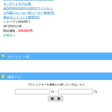
タンダードモデル/液
晶/5000lm/1920×1200/ホワイト/レン
ズ内蔵/スピーカー有/メーカー無償3年
保証/センドバック修理対応
シャープ ( SHARP )
XP-E501U-W
税込価格：
245,901円
在庫あり
カテゴリ 一覧
価格ナビ
プロジェクターを価格から探したい方はこちら
円 ～
円