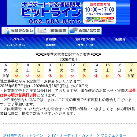
■□■□■夏季の営業に関するご案内■□■□■
2026年8月
6
7
8
9
10
11
12
13
14
15
16
17
木
金
土
日
月
火
水
木
金
土
日
月
営業
休
休
休
休
休
休
休
休
休
休
営業
誠に勝手ながら下記期間 お休みをいただきます。
2026年8月7日(金)～2026年8月16日(日)までの10日間
・休業期間中もご注文は受け付けておりますが、出荷確定のお知らせ・実際の
出荷
は休み明け営業日以降
となります。
※在庫が少ない商品では、まれにご注文の重複での在庫切れの場合もございま
す。ご了承願います。
※休業期間中にいただいたお問合せ・出荷日の連絡につきましては、休み明け営
業日以降に、順次ご対応させていただきます。
送料無料のヒットライン
TV・オーディオ・カメラ
プロジェクター