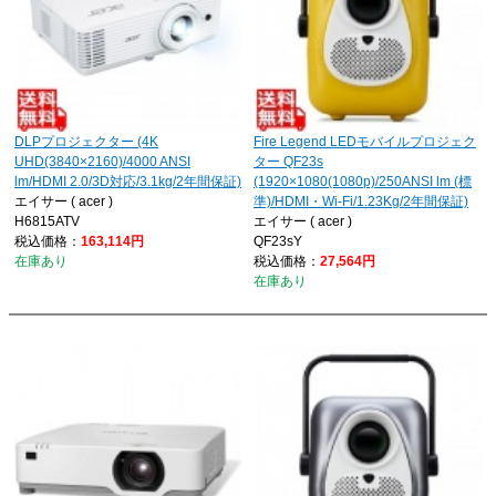
DLPプロジェクター (4K
Fire Legend LEDモバイルプロジェク
UHD(3840×2160)/4000 ANSI
ター QF23s
lm/HDMI 2.0/3D対応/3.1kg/2年間保証)
(1920×1080(1080p)/250ANSI lm (標
エイサー ( acer )
準)/HDMI・Wi-Fi/1.23Kg/2年間保証)
H6815ATV
エイサー ( acer )
税込価格：
163,114円
QF23sY
在庫あり
税込価格：
27,564円
在庫あり