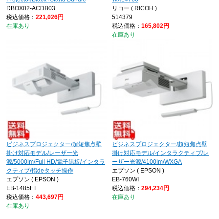
DBOX02-ACDB03
リコー ( RICOH )
税込価格：
221,026円
514379
在庫あり
税込価格：
165,802円
在庫あり
ビジネスプロジェクター/超短焦点壁
ビジネスプロジェクター/超短焦点壁
掛け対応モデル/レーザー光
掛け対応モデル/インタラクティブ/レ
源/5000lm/Full HD/電子黒板/インタラ
ーザー光源/4100lm/WXGA
クティブ/指deタッチ操作
エプソン ( EPSON )
エプソン ( EPSON )
EB-760WI
EB-1485FT
税込価格：
294,234円
税込価格：
443,697円
在庫あり
在庫あり