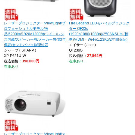
レーザープロジェクター/ViewLight/プ
Fire Legend LEDモバイルプロジェク
ロフェッショナルモデル/液
ター QF23s
晶/6200lm/1920×1200/ホワイト/レン
(1920×1080(1080p)/250ANSI lm (標
ズ内蔵/スピーカー有/メーカー無償3年
準)/HDMI・Wi-Fi/1.23Kg/2年間保証)
保証/センドバック修理対応
エイサー ( acer )
シャープ ( SHARP )
QF23sG
XP-P621U-W
税込価格：
27,564円
税込価格：
398,000円
在庫あり
在庫あり
レーザープロジェクター/ViewLight/ス