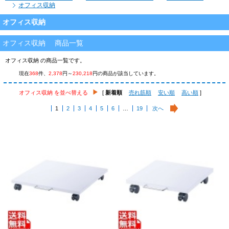
オフィス収納
オフィス収納
オフィス収納 商品一覧
オフィス収納 の商品一覧です。
現在
368
件、
2,378
円～
230,218
円の商品が該当しています。
オフィス収納 を並べ替える
[
新着順
売れ筋順
安い順
高い順
]
1
2
3
4
5
6
…
19
次へ