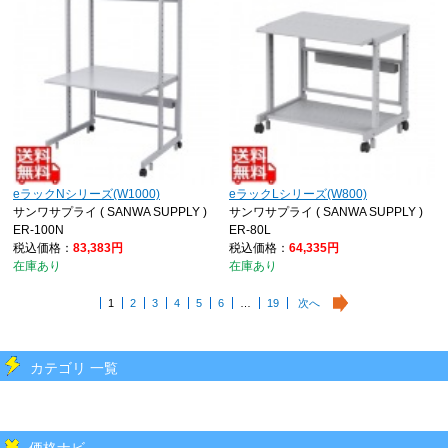
eラックNシリーズ(W1000)
eラックLシリーズ(W800)
サンワサプライ ( SANWA SUPPLY )
サンワサプライ ( SANWA SUPPLY )
ER-100N
ER-80L
税込価格：
83,383円
税込価格：
64,335円
在庫あり
在庫あり
1
2
3
4
5
6
…
19
次へ
カテゴリ 一覧