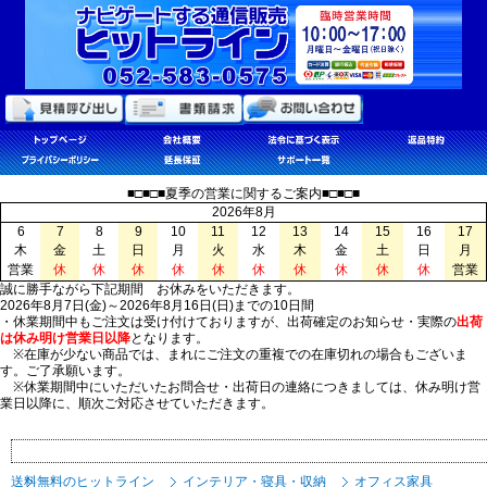
■□■□■夏季の営業に関するご案内■□■□■
2026年8月
6
7
8
9
10
11
12
13
14
15
16
17
木
金
土
日
月
火
水
木
金
土
日
月
営業
休
休
休
休
休
休
休
休
休
休
営業
誠に勝手ながら下記期間 お休みをいただきます。
2026年8月7日(金)～2026年8月16日(日)までの10日間
・休業期間中もご注文は受け付けておりますが、出荷確定のお知らせ・実際の
出荷
は休み明け営業日以降
となります。
※在庫が少ない商品では、まれにご注文の重複での在庫切れの場合もございま
す。ご了承願います。
※休業期間中にいただいたお問合せ・出荷日の連絡につきましては、休み明け営
業日以降に、順次ご対応させていただきます。
送料無料のヒットライン
インテリア・寝具・収納
オフィス家具