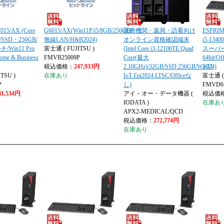
15/AX (Core
G6015/AX(Win11P/i5/8GB/256GB/
医療機関・薬局・訪看向け
ESPRIM
B/SSD・256GB/
無線LAN/H&B2024)
オンライン資格確認端末
i5-134
Win11 Pro
富士通 ( FUJITSU )
(Intel Core i3-12100TE Quad
スーパーマ
Home & Business
FMVB25009P
Core(最大
64bit/Of
税込価格：
247,933円
2.10GHz)/32GB/SSD:256GB/Win11
2024)
TSU )
在庫あり
IoT Ent2024 LTSC/Officeな
富士通 ( 
P
し)
FMVD6
81,534円
アイ・オー・データ機器 (
税込価
IODATA )
在庫あ
APX2-MEDICAL/QCD
税込価格：
272,774円
在庫あり