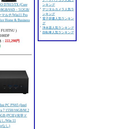
ノートパソコン人気ラ
O D7015/TX (Core
ンキング
デジタルカメラ人気ラ
00/8GB/SSD・512GB/
ンキング
ルチ/Win11 Pro
電子辞書人気ランキン
fice Home & Business
グ
浄水器人気ランキング
FUJITSU )
自転車人気ランキング
100DP
格：
222,298円
り
ni PC PN65 (Intel
tra 7 155H/16GB/M.2
6GB (PCIE)/光学ド
/Win 11
iceなし)