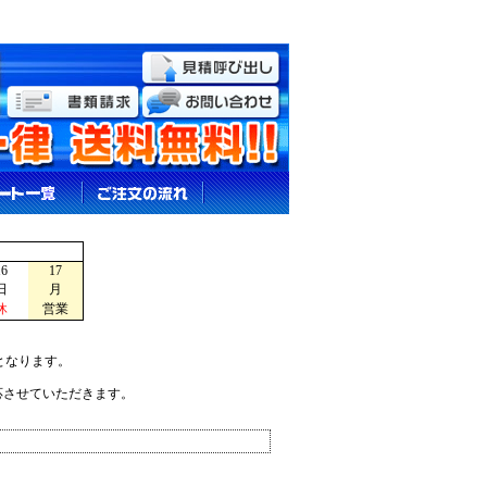
16
17
日
月
休
営業
となります。
応させていただきます。