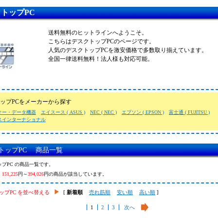
トップPC
送料無料のヒットラインへようこそ。
こちらはデスクトップPCのページです。
人気のデスクトップPCを激安価格で多数取り揃えています。
全国一律送料無料！法人様も対応可能。
ップPCをメーカーから探す
オー・データ機器
エイスース ( ASUS )
NEC ( NEC )
エプソン ( EPSON )
富士通 ( FUJITSU )
スインターナショナル
トップPC 商品一覧
プPC の商品一覧です。
、
151,225
円～
394,026
円の商品が該当しています。
ップPC を並べ替える
[
新着順
売れ筋順
安い順
高い順
]
1
2
3
次へ