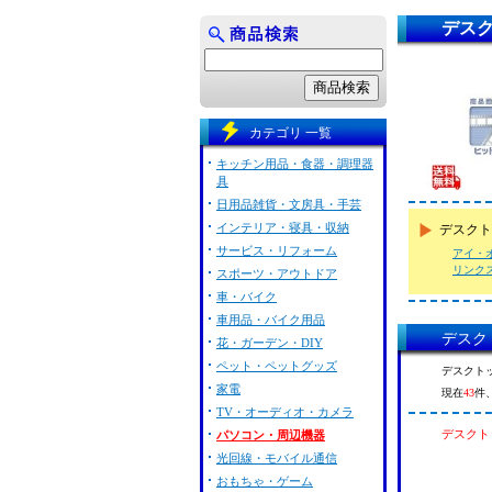
デスク
カテゴリ 一覧
キッチン用品・食器・調理器
具
日用品雑貨・文房具・手芸
インテリア・寝具・収納
デスクト
サービス・リフォーム
アイ・
リンク
スポーツ・アウトドア
車・バイク
車用品・バイク用品
デスク
花・ガーデン・DIY
ペット・ペットグッズ
デスクトッ
家電
現在
43
件
TV・オーディオ・カメラ
デスクト
パソコン・周辺機器
光回線・モバイル通信
おもちゃ・ゲーム