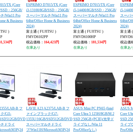
15/TX (Core
ESPRIMO D7015/TX (Core
ESPRIMO D7015/TX (Core
ESPRIM
B/SSD・256GB/
i3-13100/8GB/SSD・256GB/
i5-14400/8GB/SSD・256GB/
i5-144
Win11 Pro
スーパーマルチ/Win11 Pro
スーパーマルチ/Win11 Pro
スーパーマ
Home & Business
64bit/Office Home & Business
64bit/Office Home & Business
64bit/Of
2024)
2024)
2024)
TSU )
富士通 ( FUJITSU )
富士通 ( FUJITSU )
富士通 ( 
MP
FMVD6102PP
FMVD6100HP
FMVD6
81,534円
税込価格：
164,423円
税込価格：
181,534円
税込価
在庫あり
在庫あり
在庫あ
2355/LAB-B フ
LAVIE A23 A2375/LAB-B フ
ASUS Mini PC PN65 (Intel
ASUS Mi
/Ci5-
ァインブラック/Ci7-
Core Ultra 5 125H/8GB/M.2
Core Ul
/SSD512GB/DVD
1355U/16GB/SSD512GB/DVD
SSD 256GB (PCIE)/光学ド
SSD 25
ルチドライ
スーパーマルチドライ
ライブなし/Win 11
ライブなし
crosoft365P(24
ブ/Win11H/Microsoft365P(24
Pro/Officeなし)
Pro/Off