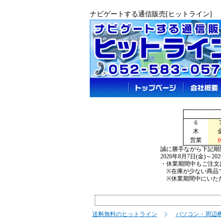
ナビゲートする通信販売[ヒットライン]
6
木
営業
誠に勝手ながら下記期
2026年8月7日(金)～2
・休業期間中もご注文
※在庫が少ない商品で
※休業期間中にいただ
送料無料のヒットライン
パソコン・周辺