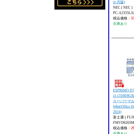
か月版)
NEC ( NEC )
PC-A2355LA
税込価格：
3
在庫あり
ESPRIMO D70
i3-13100/8G
スーパーマルチ/
64bit/Office 
2024)
富士通 ( FUJI
FMVD6203
税込価格：
2
在庫あり