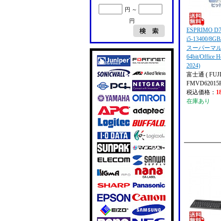
円 ～
円
ESPRIMO D70
i5-13400/8G
スーパーマルチ/
64bit/Office 
2024)
富士通 ( FUJI
FMVD62015
税込価格：
1
在庫あり