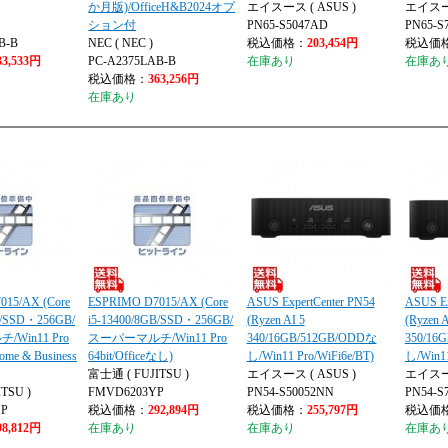
か月版)/OfficeH&B2024オプ
エイスース ( ASUS )
エイスース
ション付
PN65-S5047AD
PN65-S
B-B
NEC ( NEC )
税込価格：
203,454円
税込価
33,533円
PC-A2375LAB-B
在庫あり
在庫あ
税込価格：
363,256円
在庫あり
15/AX (Core
ESPRIMO D7015/AX (Core
ASUS ExpertCenter PN54
ASUS Ex
B/SSD・256GB/
i5-13400/8GB/SSD・256GB/
(Ryzen AI 5
(Ryzen A
Win11 Pro
スーパーマルチ/Win11 Pro
340/16GB/512GB/ODDな
350/16
Home & Business
64bit/Officeなし)
し/Win11 Pro/WiFi6e/BT)
し/Win11
富士通 ( FUJITSU )
エイスース ( ASUS )
エイスース
TSU )
FMVD6203YP
PN54-S50052NN
PN54-S
MP
税込価格：
292,894円
税込価格：
255,797円
税込価
98,812円
在庫あり
在庫あり
在庫あ