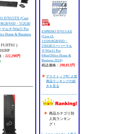
O D7015/TX (Core
00/8GB/SSD・512GB/
ルチ/Win11 Pro
ESPRIMO D7015/AX
fice Home & Business
(Core i3-
13100/8GB/SSD・
FUJITSU )
256GB/スーパーマル
102HP
チ/Win11 Pro
64bit/Office Home &
格：
222,298円
Business 2024)
り
税込価格：
298,812円
デスクトップPC 人気
商品ランキングの続
きを見る
商品カテゴリ別
人気ランキン
グ！