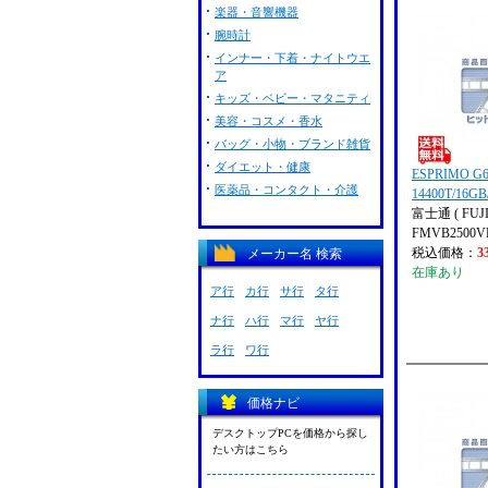
楽器・音響機器
腕時計
インナー・下着・ナイトウエ
ア
キッズ・ベビー・マタニティ
美容・コスメ・香水
バッグ・小物・ブランド雑貨
ダイエット・健康
ESPRIMO G60
医薬品・コンタクト・介護
14400T/16GB
富士通 ( FUJI
FMVB2500V
税込価格：
3
メーカー名 検索
在庫あり
ア行
カ行
サ行
タ行
ナ行
ハ行
マ行
ヤ行
ラ行
ワ行
価格ナビ
デスクトップPCを価格から探し
たい方はこちら