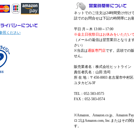
ネットでのご注文は24時間受け付け
話でのお問合せは下記の時間帯にお
平日 月～木 13:00～17:00
参照ください
※金土日祝祭日はお休みをいただい
（メールの返信は翌営業日となりま
さい）
※当店は
通販専門店
です。店頭での
せん。
販売業者名：株式会社ヒットライン
責任者氏名：山田 浩司
所 在 地：〒450-0003 名古屋市中村区
ユタカビル3F
TEL：052-583-0575
FAX：052-583-0574
※Amazon、Amazon.co.jp、Amazo
ロゴはAmazon.com, Inc.またはそ
す。