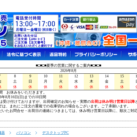
■□■□■夏季の営業に関するご案内■□■□■
2026年8月
7
8
9
10
11
12
13
14
15
金
土
日
月
火
水
木
金
土
休
休
休
休
休
休
休
休
休
間 お休みをいただきます。
026年8月16日(日)までの10日間
は受け付けておりますが、出荷確定のお知らせ・実際の
出荷は休み明け営業日以降
は、まれにご注文の重複での在庫切れの場合もございます。ご了承願います。
いたお問合せ・出荷日の連絡につきましては、休み明け営業日以降に、順次ご対
機器
パソコン
デスクトップPC