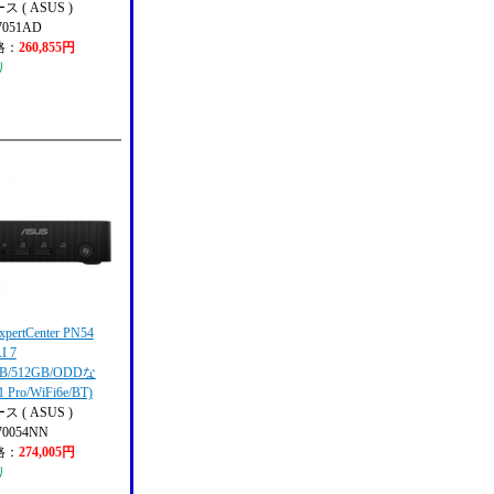
 ( ASUS )
7051AD
格：
260,855円
り
pertCenter PN54
I 7
GB/512GB/ODDな
 Pro/WiFi6e/BT)
 ( ASUS )
70054NN
格：
274,005円
り