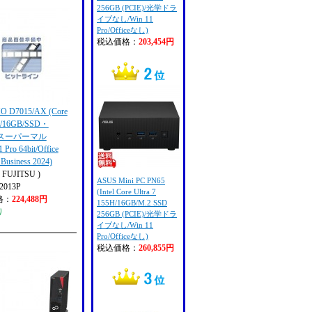
256GB (PCIE)/光学ドラ
イブなし/Win 11
Pro/Officeなし)
税込価格：
203,454円
O D7015/AX (Core
00/16GB/SSD・
B/スーパーマル
Pro 64bit/Office
Business 2024)
FUJITSU )
ASUS Mini PC PN65
2013P
(Intel Core Ultra 7
格：
224,488円
155H/16GB/M.2 SSD
り
256GB (PCIE)/光学ドラ
イブなし/Win 11
Pro/Officeなし)
税込価格：
260,855円