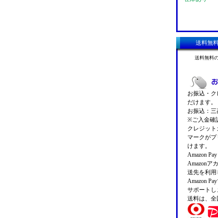
送料無
送料無料
お振込・クレ
だけます。
お振込：三菱
※ご入金確
クレジットカ
マークがプ
けます。
Amazon 
Amazo
送先を利用
Amazon
サポートし
送料は、全