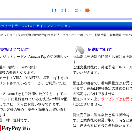
1
2
3
次へ
料のヒットラインのストアインフォメーション
のヒットラインでのお買い物の際のお支払方法、プライバシーポリシー、配送情報、営業時間につい
ジットカードと Amazon Pay がご利用いた
商品別に発送対応時間とお届け日を
す。
UFJ銀行・PayPay銀行
ご注文受付後に、発送予定日をメー
認後の発送となります。
ていただきます。
ード：VISA、MASTER、JCB いずれかの
リントされているカードが、ご利用いただ
配送上の都合で、着時間指定はお受
ります。商品は弊社指定の運送会社
Pay：Amazon Payをご利用いただくと、すでに
の指定はお受けできません。
nアカウントに登録されているお支払い情報や配
配送システム上、
ラッピングはお受
してスピーディにお買い物ができます。
し訳ございません。
 Payでお客様の安心・安全・簡単なお買い物を
ます。
発送完了後に運送会社と送り状Noを
国一律 無料です。
す。ご案内後のお受け取り日時など
は、運送会社に直接ご依頼願います