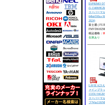
ESPRIMO D70
i5-13400/8G
スーパーマルチ/
64bit/Office 
2024)
富士通 ( FUJI
FMVD6102
税込価格：
1
在庫あり
LAVIE A23 A
ァインブラック
1335U/16GB
スーパーマ
ブ/Win11H/Mi