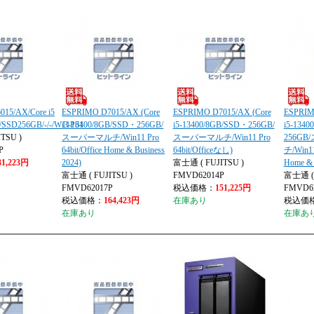
15/AX/Core i5
ESPRIMO D7015/AX (Core
ESPRIMO D7015/AX (Core
ESPRIM
/SSD256GB/-/-/W11P64
i3-13100/8GB/SSD・256GB/
i5-13400/8GB/SSD・256GB/
i5-134
TSU )
スーパーマルチ/Win11 Pro
スーパーマルチ/Win11 Pro
256G
P
64bit/Office Home & Business
64bit/Officeなし)
チ/Win11 
31,223円
2024)
富士通 ( FUJITSU )
Home & 
富士通 ( FUJITSU )
FMVD62014P
富士通 ( 
FMVD62017P
税込価格：
151,225円
FMVD6
税込価格：
164,423円
在庫あり
税込価
在庫あり
在庫あ