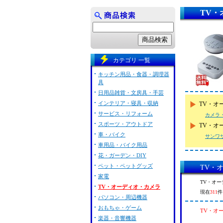
TV・
カテゴリ 一覧
キッチン用品・食器・調理器
具
日用品雑貨・文房具・手芸
インテリア・寝具・収納
TV・オ
サービス・リフォーム
カメラ
スポーツ・アウトドア
TV・オ
車・バイク
サンワ
車用品・バイク用品
花・ガーデン・DIY
ペット・ペットグッズ
TV・
家電
TV・オ
TV・オーディオ・カメラ
現在
311
件
パソコン・周辺機器
おもちゃ・ゲーム
TV・オ
楽器・音響機器