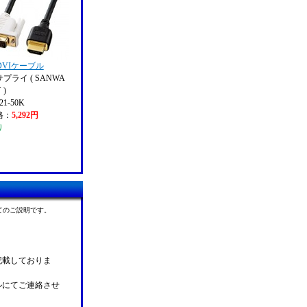
-DVIケーブル
プライ ( SANWA
 )
1-50K
格：
5,292円
り
てのご説明です。
記載しておりま
ルにてご連絡させ