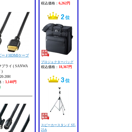
税込価格：
6,262円
ピードHDMIケーブ
プロジェクターバッグ
プライ ( SANWA
税込価格：
18,367円
 )
0-20H
格：
3,140円
り
スピーカースタンド ST-
25A