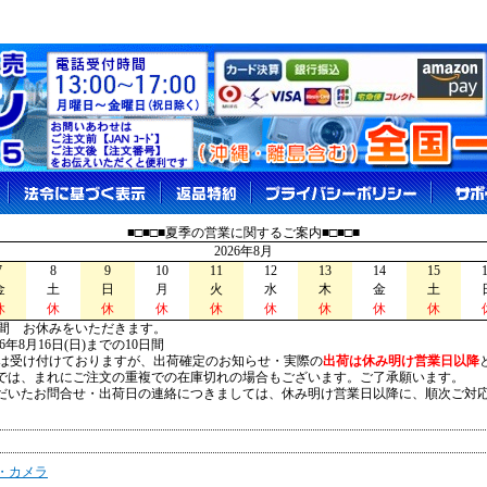
■□■□■夏季の営業に関するご案内■□■□■
2026年8月
7
8
9
10
11
12
13
14
15
金
土
日
月
火
水
木
金
土
休
休
休
休
休
休
休
休
休
間 お休みをいただきます。
026年8月16日(日)までの10日間
は受け付けておりますが、出荷確定のお知らせ・実際の
出荷は休み明け営業日以降
は、まれにご注文の重複での在庫切れの場合もございます。ご了承願います。
いたお問合せ・出荷日の連絡につきましては、休み明け営業日以降に、順次ご対
・カメラ