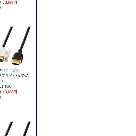
格：
3,697円
り
-DVIケーブル
プライ ( SANWA
 )
1-10K
格：
3,838円
り