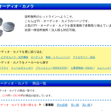
オーディオ・カメラ
送料無料のヒットラインへようこそ。
こちらはTV・オーディオ・カメラのページです。
人気のTV・オーディオ・カメラを激安価格で多数取り揃えてい
全国一律送料無料！法人様も対応可能。
ーディオ・カメラを更に絞り込む
・ビデオカメラ・光学機器
オーディオ
無線・トランシーバー
アクセサリー・部品
ーディオ・カメラをメーカーから探す
サプライ
ドッペルギャンガー
プリンストン ( PRINCETON )
八重洲無線 ( YAESU )
ユニペックス (
オーディオ・カメラ 商品一覧
ーディオ・カメラ の商品一覧です。
、
2,178
円～
250,780
円の商品が該当しています。
ーディオ・カメラ を並べ替える
[
新着順
売れ筋順
安い順
高い順
]