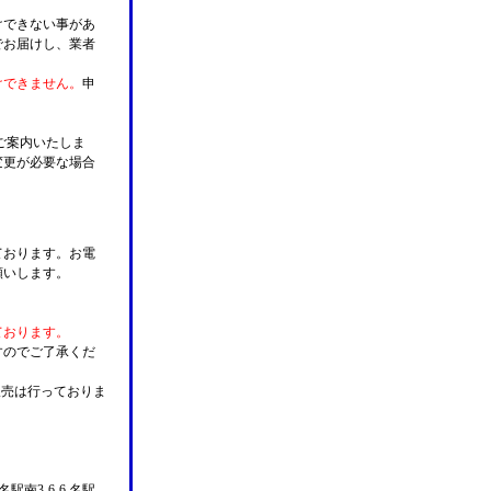
けできない事があ
でお届けし、業者
けできません。
申
ご案内いたしま
変更が必要な場合
。
ております。お電
願いします。
ております。
すのでご了承くだ
販売は行っておりま
名駅南3-6-6 名駅