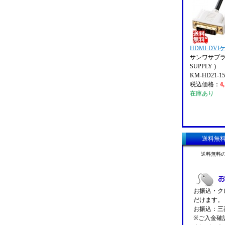
HDMI-DV
サンワサプライ
SUPPLY )
KM-HD21-1
税込価格：
4
在庫あり
送料無
送料無料
お振込・クレ
だけます。
お振込：三菱
※ご入金確