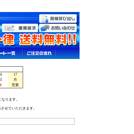
16
17
日
月
休
営業
となります。
応させていただきます。