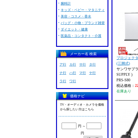
腕時計
キッズ・ベビー・マタニティ
美容・コスメ・香水
バッグ・小物・ブランド雑貨
ダイエット・健康
医薬品・コンタクト・介護
メーカー名 検索
プロジェク
(三脚式)
ア行
カ行
サ行
タ行
サンワサプライ
ナ行
ハ行
マ行
ヤ行
SUPPLY )
PRS-S80
ラ行
ワ行
税込価格：
2
在庫あり
価格ナビ
TV・オーディオ・カメラを価格
から探したい方はこちら
円 ～
円