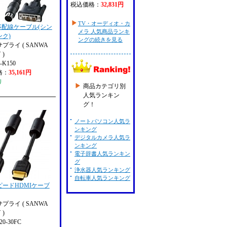
税込価格：
32,831円
TV・オーディオ・カ
事配線ケーブル(シン
メラ 人気商品ランキ
ク)
ングの続きを見る
プライ ( SANWA
 )
-K150
格：
35,161円
り
商品カテゴリ別
人気ランキン
グ！
ノートパソコン人気ラ
ンキング
デジタルカメラ人気ラ
ンキング
電子辞書人気ランキン
グ
浄水器人気ランキング
自転車人気ランキング
ピードHDMIケーブ
プライ ( SANWA
 )
0-30FC