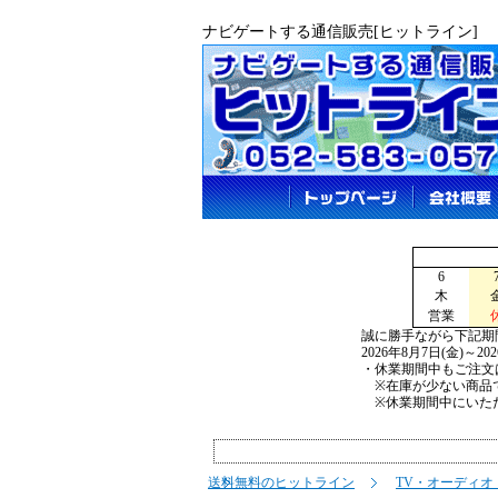
ナビゲートする通信販売[ヒットライン]
6
木
営業
誠に勝手ながら下記期
2026年8月7日(金)～2
・休業期間中もご注文
※在庫が少ない商品で
※休業期間中にいただ
送料無料のヒットライン
TV・オーディオ