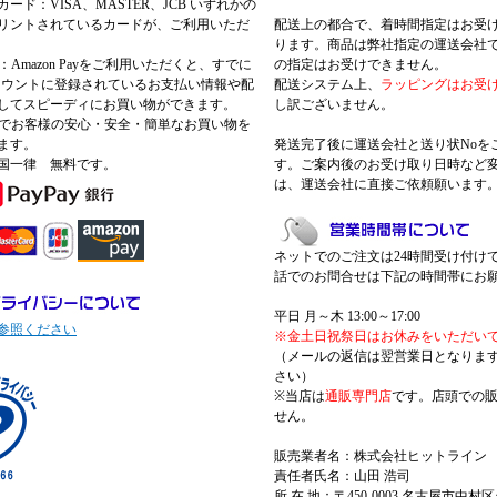
ード：VISA、MASTER、JCB いずれかの
リントされているカードが、ご利用いただ
配送上の都合で、着時間指定はお受
ります。商品は弊社指定の運送会社
Pay：Amazon Payをご利用いただくと、すでに
の指定はお受けできません。
nアカウントに登録されているお支払い情報や配
配送システム上、
ラッピングはお受
してスピーディにお買い物ができます。
し訳ございません。
 Payでお客様の安心・安全・簡単なお買い物を
ます。
発送完了後に運送会社と送り状Noを
国一律 無料です。
す。ご案内後のお受け取り日時など
は、運送会社に直接ご依頼願います
ネットでのご注文は24時間受け付け
話でのお問合せは下記の時間帯にお
平日 月～木 13:00～17:00
参照ください
※金土日祝祭日はお休みをいただい
（メールの返信は翌営業日となりま
さい）
※当店は
通販専門店
です。店頭での
せん。
販売業者名：株式会社ヒットライン
責任者氏名：山田 浩司
所 在 地：〒450-0003 名古屋市中村区