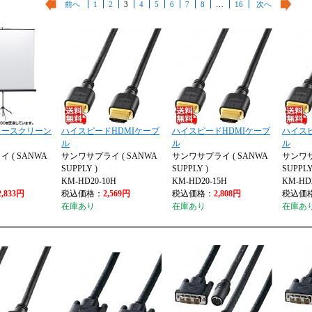
前へ
1
2
3
4
5
6
7
8
…
16
次へ
タースクリーン
ハイスピードHDMIケーブ
ハイスピードHDMIケーブ
ハイス
ル
ル
ル
 ( SANWA
サンワサプライ ( SANWA
サンワサプライ ( SANWA
サンワサ
SUPPLY )
SUPPLY )
SUPPLY
KM-HD20-10H
KM-HD20-15H
KM-HD2
2,833円
税込価格：
2,569円
税込価格：
2,808円
税込価
在庫あり
在庫あり
在庫あ