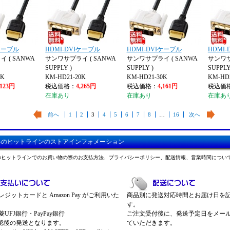
Iケーブル
HDMI-DVIケーブル
HDMI-DVIケーブル
HDMI
 ( SANWA
サンワサプライ ( SANWA
サンワサプライ ( SANWA
サンワサ
SUPPLY )
SUPPLY )
SUPPLY
5K
KM-HD21-20K
KM-HD21-30K
KM-HD2
,123円
税込価格：
4,265円
税込価格：
4,161円
税込価
在庫あり
在庫あり
在庫あ
前へ
1
2
3
4
5
6
7
8
…
16
次へ
料のヒットラインのストアインフォメーション
のヒットラインでのお買い物の際のお支払方法、プライバシーポリシー、配送情報、営業時間につい
ジットカードと Amazon Pay がご利用いた
商品別に発送対応時間とお届け日を
す。
UFJ銀行・PayPay銀行
ご注文受付後に、発送予定日をメー
認後の発送となります。
ていただきます。