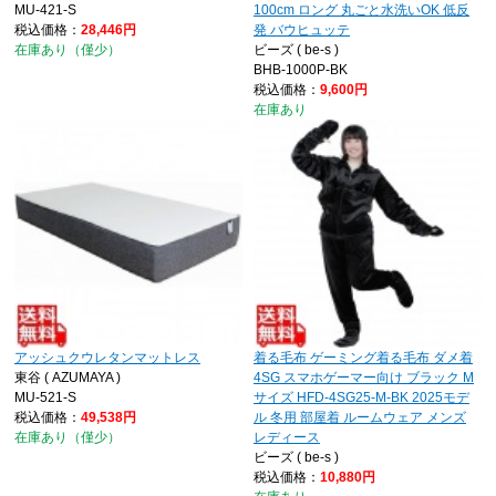
MU-421-S
100cm ロング 丸ごと水洗いOK 低反
税込価格：
28,446円
発 バウヒュッテ
在庫あり（僅少）
ビーズ ( be-s )
BHB-1000P-BK
税込価格：
9,600円
在庫あり
アッシュクウレタンマットレス
着る毛布 ゲーミング着る毛布 ダメ着
東谷 ( AZUMAYA )
4SG スマホゲーマー向け ブラック M
MU-521-S
サイズ HFD-4SG25-M-BK 2025モデ
税込価格：
49,538円
ル 冬用 部屋着 ルームウェア メンズ
在庫あり（僅少）
レディース
ビーズ ( be-s )
税込価格：
10,880円