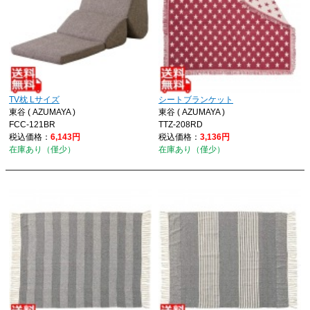
TV枕 Lサイズ
シートブランケット
東谷 ( AZUMAYA )
東谷 ( AZUMAYA )
FCC-121BR
TTZ-208RD
税込価格：
6,143円
税込価格：
3,136円
在庫あり（僅少）
在庫あり（僅少）