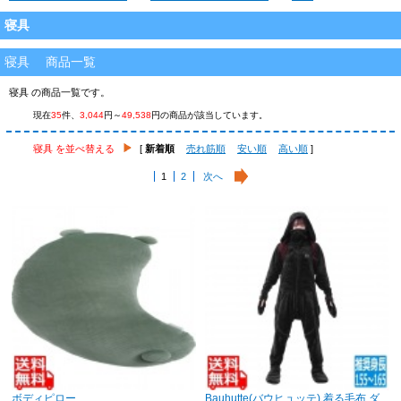
寝具
寝具 商品一覧
寝具 の商品一覧です。
現在
35
件、
3,044
円～
49,538
円の商品が該当しています。
寝具 を並べ替える
[
新着順
売れ筋順
安い順
高い順
]
1
2
次へ
ボディピロー
Bauhutte(バウヒュッテ) 着る毛布 ダ