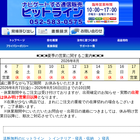
■□■□■夏季の営業に関するご案内■□■□■
2026年8月
6
7
8
9
10
11
12
13
14
15
16
17
木
金
土
日
月
火
水
木
金
土
日
月
営業
休
休
休
休
休
休
休
休
休
休
営業
誠に勝手ながら下記期間 お休みをいただきます。
2026年8月7日(金)～2026年8月16日(日)までの10日間
・休業期間中もご注文は受け付けておりますが、出荷確定のお知らせ・実際の
出荷
は休み明け営業日以降
となります。
※在庫が少ない商品では、まれにご注文の重複での在庫切れの場合もございま
す。ご了承願います。
※休業期間中にいただいたお問合せ・出荷日の連絡につきましては、休み明け営
業日以降に、順次ご対応させていただきます。
送料無料のヒットライン
インテリア・寝具・収納
寝具