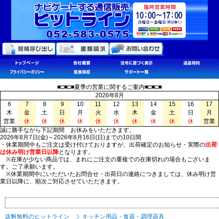
■□■□■夏季の営業に関するご案内■□■□■
2026年8月
6
7
8
9
10
11
12
13
14
15
16
17
木
金
土
日
月
火
水
木
金
土
日
月
営業
休
休
休
休
休
休
休
休
休
休
営業
誠に勝手ながら下記期間 お休みをいただきます。
2026年8月7日(金)～2026年8月16日(日)までの10日間
・休業期間中もご注文は受け付けておりますが、出荷確定のお知らせ・実際の
出荷
は休み明け営業日以降
となります。
※在庫が少ない商品では、まれにご注文の重複での在庫切れの場合もございま
す。ご了承願います。
※休業期間中にいただいたお問合せ・出荷日の連絡につきましては、休み明け営
業日以降に、順次ご対応させていただきます。
送料無料のヒットライン
キッチン用品・食器・調理器具