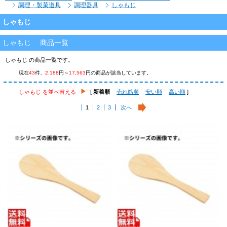
調理・製菓道具
調理器具
しゃもじ
しゃもじ
しゃもじ 商品一覧
しゃもじ の商品一覧です。
現在
43
件、
2,188
円～
17,563
円の商品が該当しています。
しゃもじ を並べ替える
[
新着順
売れ筋順
安い順
高い順
]
1
2
3
次へ