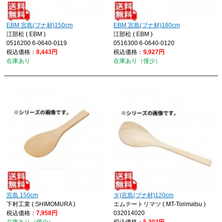
EBM 宮島(ブナ材)150cm
EBM 宮島(ブナ材)180cm
江部松 ( EBM )
江部松 ( EBM )
0516200 6-0640-0119
0516300 6-0640-0120
税込価格：
8,443円
税込価格：
9,927円
在庫あり
在庫あり（僅少）
宮島 150cm
タ)宮島(ブナ材)120cm
下村工業 ( SHIMOMURA )
エムテートリマツ ( MT-Torimatsu )
税込価格：
7,958円
032014020