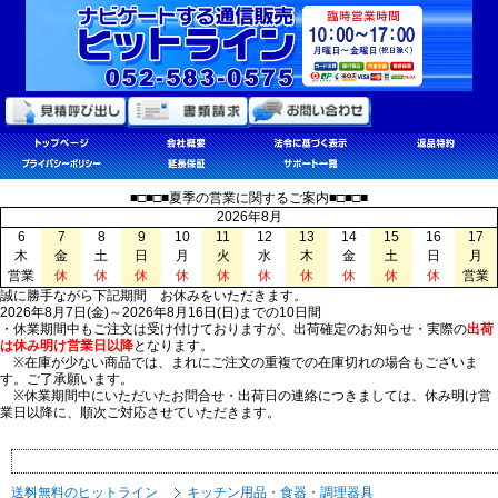
■□■□■夏季の営業に関するご案内■□■□■
2026年8月
6
7
8
9
10
11
12
13
14
15
16
17
木
金
土
日
月
火
水
木
金
土
日
月
営業
休
休
休
休
休
休
休
休
休
休
営業
誠に勝手ながら下記期間 お休みをいただきます。
2026年8月7日(金)～2026年8月16日(日)までの10日間
・休業期間中もご注文は受け付けておりますが、出荷確定のお知らせ・実際の
出荷
は休み明け営業日以降
となります。
※在庫が少ない商品では、まれにご注文の重複での在庫切れの場合もございま
す。ご了承願います。
※休業期間中にいただいたお問合せ・出荷日の連絡につきましては、休み明け営
業日以降に、順次ご対応させていただきます。
送料無料のヒットライン
キッチン用品・食器・調理器具