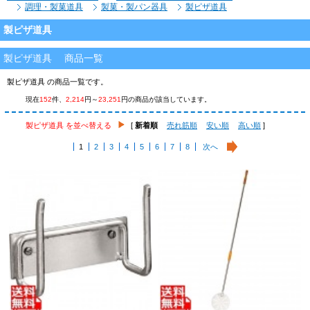
調理・製菓道具
製菓・製パン器具
製ピザ道具
製ピザ道具
製ピザ道具 商品一覧
製ピザ道具 の商品一覧です。
現在
152
件、
2,214
円～
23,251
円の商品が該当しています。
製ピザ道具 を並べ替える
[
新着順
売れ筋順
安い順
高い順
]
1
2
3
4
5
6
7
8
次へ