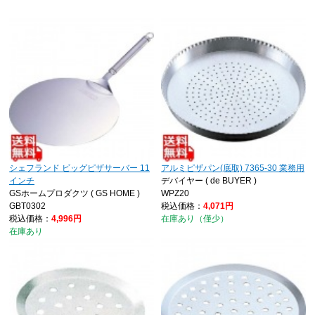
シェフランド ビッグピザサーバー 11
アルミピザパン(底取) 7365-30 業務用
インチ
デバイヤー ( de BUYER )
GSホームプロダクツ ( GS HOME )
WPZ20
GBT0302
税込価格：
4,071円
税込価格：
4,996円
在庫あり（僅少）
在庫あり