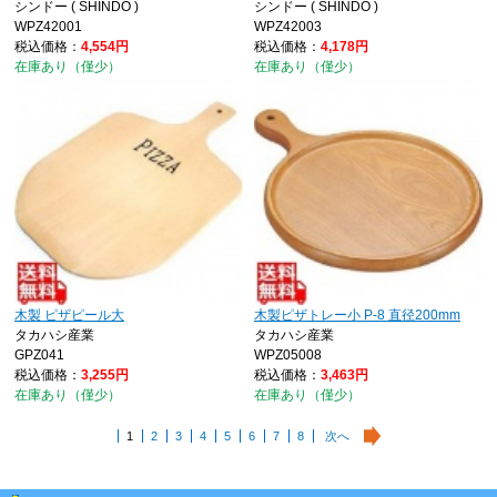
シンドー ( SHINDO )
シンドー ( SHINDO )
WPZ42001
WPZ42003
税込価格：
4,554円
税込価格：
4,178円
在庫あり（僅少）
在庫あり（僅少）
木製 ピザピール大
木製ピザトレー小 P-8 直径200mm
タカハシ産業
タカハシ産業
GPZ041
WPZ05008
税込価格：
3,255円
税込価格：
3,463円
在庫あり（僅少）
在庫あり（僅少）
1
2
3
4
5
6
7
8
次へ