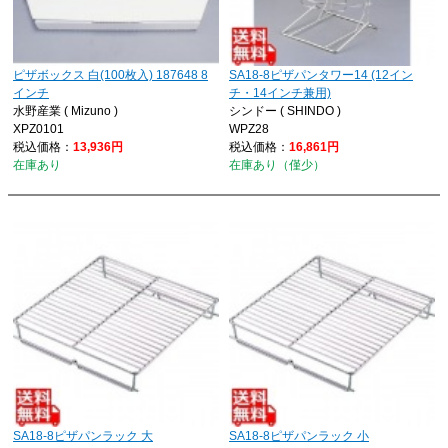
ピザボックス 白(100枚入) 187648 8
SA18-8ピザパンタワー14 (12イン
インチ
チ・14インチ兼用)
水野産業 ( Mizuno )
シンドー ( SHINDO )
XPZ0101
WPZ28
税込価格：
13,936円
税込価格：
16,861円
在庫あり
在庫あり（僅少）
SA18-8ピザパンラック 大
SA18-8ピザパンラック 小