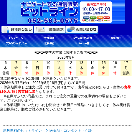
■□■□■夏季の営業に関するご案内■□■□■
2026年8月
6
7
8
9
10
11
12
13
14
15
16
17
木
金
土
日
月
火
水
木
金
土
日
月
営業
休
休
休
休
休
休
休
休
休
休
営業
誠に勝手ながら下記期間 お休みをいただきます。
2026年8月7日(金)～2026年8月16日(日)までの10日間
・休業期間中もご注文は受け付けておりますが、出荷確定のお知らせ・実際の
出荷
は休み明け営業日以降
となります。
※在庫が少ない商品では、まれにご注文の重複での在庫切れの場合もございま
す。ご了承願います。
※休業期間中にいただいたお問合せ・出荷日の連絡につきましては、休み明け営
業日以降に、順次ご対応させていただきます。
送料無料のヒットライン
医薬品・コンタクト・介護