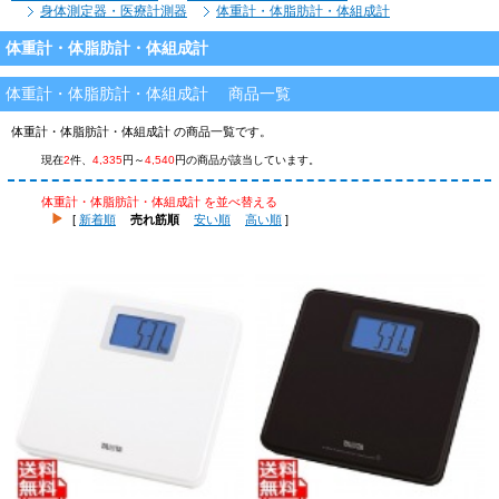
身体測定器・医療計測器
体重計・体脂肪計・体組成計
体重計・体脂肪計・体組成計
体重計・体脂肪計・体組成計 商品一覧
体重計・体脂肪計・体組成計 の商品一覧です。
現在
2
件、
4,335
円～
4,540
円の商品が該当しています。
体重計・体脂肪計・体組成計 を並べ替える
[
新着順
売れ筋順
安い順
高い順
]