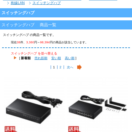
有線LAN
スイッチングハブ
スイッチングハブ
スイッチングハブ 商品一覧
スイッチングハブ の商品一覧です。
現在
38
件、
3,360
円～
98,394
円の商品が該当しています。
スイッチングハブ を並べ替える
[
新着順
売れ筋順
安い順
高い順
]
1
2
次へ