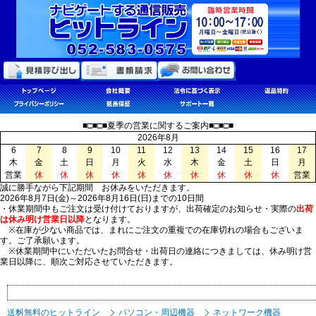
■□■□■夏季の営業に関するご案内■□■□■
2026年8月
6
7
8
9
10
11
12
13
14
15
16
17
木
金
土
日
月
火
水
木
金
土
日
月
営業
休
休
休
休
休
休
休
休
休
休
営業
誠に勝手ながら下記期間 お休みをいただきます。
2026年8月7日(金)～2026年8月16日(日)までの10日間
・休業期間中もご注文は受け付けておりますが、出荷確定のお知らせ・実際の
出荷
は休み明け営業日以降
となります。
※在庫が少ない商品では、まれにご注文の重複での在庫切れの場合もございま
す。ご了承願います。
※休業期間中にいただいたお問合せ・出荷日の連絡につきましては、休み明け営
業日以降に、順次ご対応させていただきます。
送料無料のヒットライン
パソコン・周辺機器
ネットワーク機器