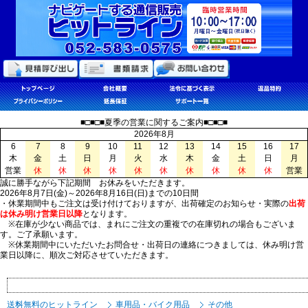
■□■□■夏季の営業に関するご案内■□■□■
2026年8月
6
7
8
9
10
11
12
13
14
15
16
17
木
金
土
日
月
火
水
木
金
土
日
月
営業
休
休
休
休
休
休
休
休
休
休
営業
誠に勝手ながら下記期間 お休みをいただきます。
2026年8月7日(金)～2026年8月16日(日)までの10日間
・休業期間中もご注文は受け付けておりますが、出荷確定のお知らせ・実際の
出荷
は休み明け営業日以降
となります。
※在庫が少ない商品では、まれにご注文の重複での在庫切れの場合もございま
す。ご了承願います。
※休業期間中にいただいたお問合せ・出荷日の連絡につきましては、休み明け営
業日以降に、順次ご対応させていただきます。
送料無料のヒットライン
車用品・バイク用品
その他