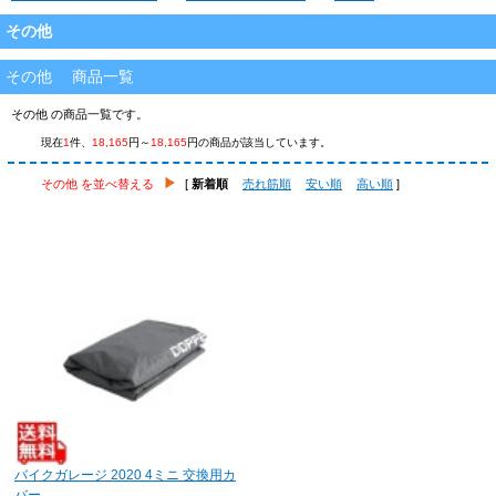
その他
その他 商品一覧
その他 の商品一覧です。
現在
1
件、
18,165
円～
18,165
円の商品が該当しています。
その他 を並べ替える
[
新着順
売れ筋順
安い順
高い順
]
バイクガレージ 2020 4ミニ 交換用カ
バー