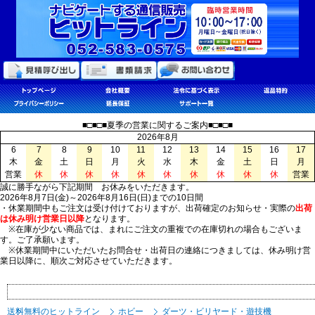
■□■□■夏季の営業に関するご案内■□■□■
2026年8月
6
7
8
9
10
11
12
13
14
15
16
17
木
金
土
日
月
火
水
木
金
土
日
月
営業
休
休
休
休
休
休
休
休
休
休
営業
誠に勝手ながら下記期間 お休みをいただきます。
2026年8月7日(金)～2026年8月16日(日)までの10日間
・休業期間中もご注文は受け付けておりますが、出荷確定のお知らせ・実際の
出荷
は休み明け営業日以降
となります。
※在庫が少ない商品では、まれにご注文の重複での在庫切れの場合もございま
す。ご了承願います。
※休業期間中にいただいたお問合せ・出荷日の連絡につきましては、休み明け営
業日以降に、順次ご対応させていただきます。
送料無料のヒットライン
ホビー
ダーツ・ビリヤード・遊技機