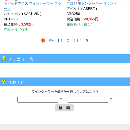
ラピッドアイス ワインクーラー ブラ
ブロジ モダンクーラー ラウンド
ック
アベルト ( ABERT )
バキュバン ( VACUVIN )
BRO2501
PPT2002
税込価格：
20,865円
税込価格：
3,592円
在庫あり（僅少）
在庫あり（僅少）
前へ
1
2
3
4
5
カテゴリ 一覧
価格ナビ
ワインクーラーを価格から探したい方はこちら
円 ～
円