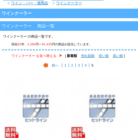
ワイン・バー・酒用品
ワインクーラー
ワインクーラー
ワインクーラー 商品一覧
ワインクーラー の商品一覧です。
現在
82
件、
2,284
円～
91,435
円の商品が該当しています。
ワインクーラー を並べ替える
[
新着順
売れ筋順
安い順
高い順
]
前へ
1
2
3
4
5