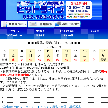
■□■□■夏季の営業に関するご案内■□■□■
2026年8月
6
7
8
9
10
11
12
13
14
15
16
17
木
金
土
日
月
火
水
木
金
土
日
月
営業
休
休
休
休
休
休
休
休
休
休
営業
誠に勝手ながら下記期間 お休みをいただきます。
2026年8月7日(金)～2026年8月16日(日)までの10日間
・休業期間中もご注文は受け付けておりますが、出荷確定のお知らせ・実際の
出荷
は休み明け営業日以降
となります。
※在庫が少ない商品では、まれにご注文の重複での在庫切れの場合もございま
す。ご了承願います。
※休業期間中にいただいたお問合せ・出荷日の連絡につきましては、休み明け営
業日以降に、順次ご対応させていただきます。
送料無料のヒットライン
キッチン用品・食器・調理器具