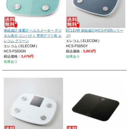
体組成計 体重計 ヘルスメーター デジ
ECLEAR 体組成計(HCS-FS05シリー
タル表示 コンパクト 専用アプリ有 エ
ズ)
レコム グリーン
エレコム ( ELECOM )
エレコム ( ELECOM )
HCS-FS05GY
HCS-FS03GN
税込価格：
5,863円
税込価格：
3,476円
在庫あり
在庫あり