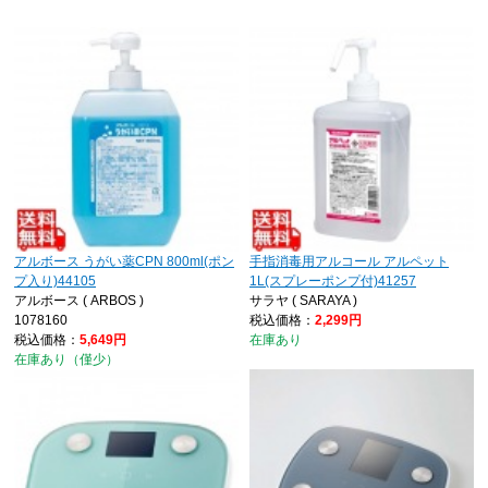
アルボース うがい薬CPN 800ml(ポン
手指消毒用アルコール アルペット
プ入り)44105
1L(スプレーポンプ付)41257
アルボース ( ARBOS )
サラヤ ( SARAYA )
1078160
税込価格：
2,299円
税込価格：
5,649円
在庫あり
在庫あり（僅少）