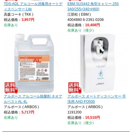
TDS-ADL アルコール消毒用オートデ
EBM SUS442 角型キャリー 255
ィスペンサー Lite
340(255×340×H60)
高森コーキ ( TKK )
江部松 ( EBM )
税込価格：
3,957円
4004880 6-2391-0208
在庫あり
税込価格：
10,408円
在庫あり（僅少）
アルボース アルコール除菌剤 ネオア
アルボース オートディスペンサー 手
ルベストAL 4L
洗用 AAD-FO500
アルボース ( ARBOS )
アルボース ( ARBOS )
税込価格：
5,717円
1191200
在庫あり
税込価格：
10,510円
在庫あり（僅少）