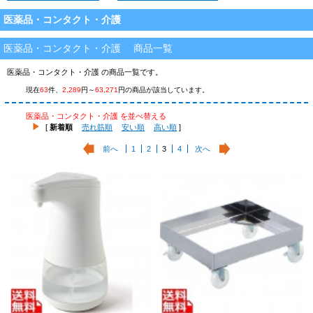
医薬品・コンタクト・介護
医薬品・コンタクト・介護 商品一覧
医薬品・コンタクト・介護 の商品一覧です。
現在
63
件、
2,289
円～
63,271
円の商品が該当しています。
医薬品・コンタクト・介護 を並べ替える
[
新着順
売れ筋順
安い順
高い順
]
前へ
1
2
3
4
次へ