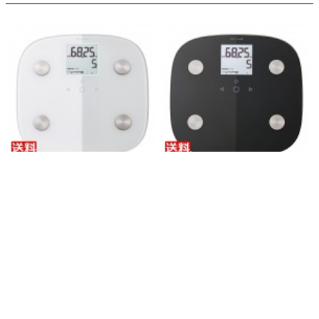
ECLEAR 体組成計 ホワイト
ECLEAR 体組成計 ブラック
エレコム ( ELECOM )
エレコム ( ELECOM )
HCS-FS010WH
HCS-FS010BK
税込価格：
4,868円
税込価格：
4,868円
在庫あり
在庫あり