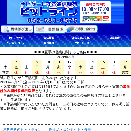
■□■□■夏季の営業に関するご案内■□■□■
2026年8月
6
7
8
9
10
11
12
13
14
15
16
17
木
金
土
日
月
火
水
木
金
土
日
月
営業
休
休
休
休
休
休
休
休
休
休
営業
誠に勝手ながら下記期間 お休みをいただきます。
2026年8月7日(金)～2026年8月16日(日)までの10日間
・休業期間中もご注文は受け付けておりますが、出荷確定のお知らせ・実際の
出荷
は休み明け営業日以降
となります。
※在庫が少ない商品では、まれにご注文の重複での在庫切れの場合もございま
す。ご了承願います。
※休業期間中にいただいたお問合せ・出荷日の連絡につきましては、休み明け営
業日以降に、順次ご対応させていただきます。
送料無料のヒットライン
医薬品・コンタクト・介護