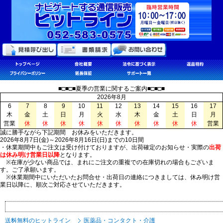
■□■□■夏季の営業に関するご案内■□■□■
2026年8月
6
7
8
9
10
11
12
13
14
15
16
17
木
金
土
日
月
火
水
木
金
土
日
月
営業
休
休
休
休
休
休
休
休
休
休
営業
誠に勝手ながら下記期間 お休みをいただきます。
2026年8月7日(金)～2026年8月16日(日)までの10日間
・休業期間中もご注文は受け付けておりますが、出荷確定のお知らせ・実際の
出荷
は休み明け営業日以降
となります。
※在庫が少ない商品では、まれにご注文の重複での在庫切れの場合もございま
す。ご了承願います。
※休業期間中にいただいたお問合せ・出荷日の連絡につきましては、休み明け営
業日以降に、順次ご対応させていただきます。
送料無料のヒットライン
医薬品・コンタクト・介護