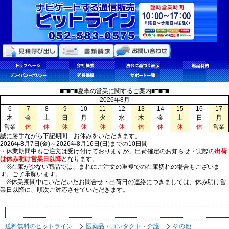
■□■□■夏季の営業に関するご案内■□■□■
2026年8月
6
7
8
9
10
11
12
13
14
15
16
17
木
金
土
日
月
火
水
木
金
土
日
月
営業
休
休
休
休
休
休
休
休
休
休
営業
誠に勝手ながら下記期間 お休みをいただきます。
2026年8月7日(金)～2026年8月16日(日)までの10日間
・休業期間中もご注文は受け付けておりますが、出荷確定のお知らせ・実際の
出荷
は休み明け営業日以降
となります。
※在庫が少ない商品では、まれにご注文の重複での在庫切れの場合もございま
す。ご了承願います。
※休業期間中にいただいたお問合せ・出荷日の連絡につきましては、休み明け営
業日以降に、順次ご対応させていただきます。
送料無料のヒットライン
医薬品・コンタクト・介護
その他