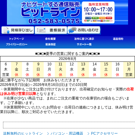
■□■□■夏季の営業に関するご案内■□■□■
2026年8月
6
7
8
9
10
11
12
13
14
15
16
17
木
金
土
日
月
火
水
木
金
土
日
月
営業
休
休
休
休
休
休
休
休
休
休
営業
誠に勝手ながら下記期間 お休みをいただきます。
2026年8月7日(金)～2026年8月16日(日)までの10日間
・休業期間中もご注文は受け付けておりますが、出荷確定のお知らせ・実際の
出荷
は休み明け営業日以降
となります。
※在庫が少ない商品では、まれにご注文の重複での在庫切れの場合もございま
す。ご了承願います。
※休業期間中にいただいたお問合せ・出荷日の連絡につきましては、休み明け営
業日以降に、順次ご対応させていただきます。
送料無料のヒットライン
パソコン・周辺機器
PCアクセサリー