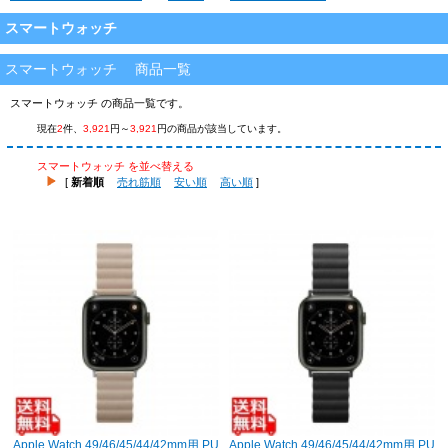
スマートウォッチ
スマートウォッチ 商品一覧
スマートウォッチ の商品一覧です。
現在
2
件、
3,921
円～
3,921
円の商品が該当しています。
スマートウォッチ を並べ替える
[
新着順
売れ筋順
安い順
高い順
]
Apple Watch 49/46/45/44/42mm用 PU
Apple Watch 49/46/45/44/42mm用 PU