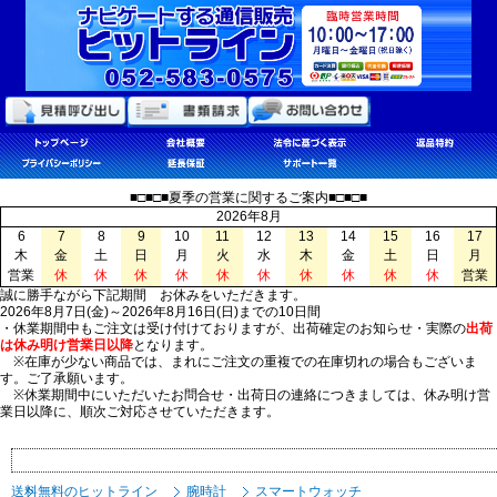
■□■□■夏季の営業に関するご案内■□■□■
2026年8月
6
7
8
9
10
11
12
13
14
15
16
17
木
金
土
日
月
火
水
木
金
土
日
月
営業
休
休
休
休
休
休
休
休
休
休
営業
誠に勝手ながら下記期間 お休みをいただきます。
2026年8月7日(金)～2026年8月16日(日)までの10日間
・休業期間中もご注文は受け付けておりますが、出荷確定のお知らせ・実際の
出荷
は休み明け営業日以降
となります。
※在庫が少ない商品では、まれにご注文の重複での在庫切れの場合もございま
す。ご了承願います。
※休業期間中にいただいたお問合せ・出荷日の連絡につきましては、休み明け営
業日以降に、順次ご対応させていただきます。
送料無料のヒットライン
腕時計
スマートウォッチ