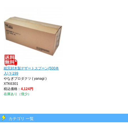
紙完封木製デザートスプーン(500本
入) Y-199
やなぎプロダクツ ( yanagi )
XTK6301
税込価格：
4,124円
在庫あり（僅少）
カテゴリ 一覧