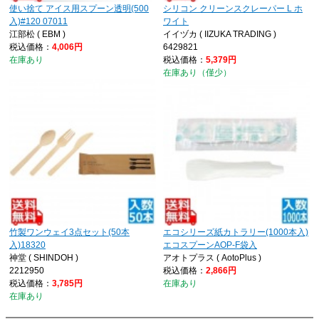
使い捨て アイス用スプーン透明(500
シリコン クリーンスクレーパー L ホ
入)#120 07011
ワイト
江部松 ( EBM )
イイヅカ ( IIZUKA TRADING )
税込価格：
4,006円
6429821
在庫あり
税込価格：
5,379円
在庫あり（僅少）
竹製ワンウェイ3点セット(50本
エコシリーズ紙カトラリー(1000本入)
入)18320
エコスプーンAOP-F袋入
神堂 ( SHINDOH )
アオトプラス ( AotoPlus )
2212950
税込価格：
2,866円
税込価格：
3,785円
在庫あり
在庫あり