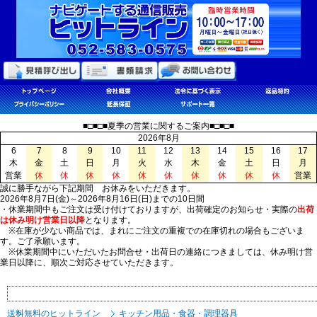
■□■□■夏季の営業に関するご案内■□■□■
2026年8月
6
7
8
9
10
11
12
13
14
15
16
17
木
金
土
日
月
火
水
木
金
土
日
月
営業
休
休
休
休
休
休
休
休
休
休
営業
誠に勝手ながら下記期間 お休みをいただきます。
2026年8月7日(金)～2026年8月16日(日)までの10日間
・休業期間中もご注文は受け付けておりますが、出荷確定のお知らせ・実際の
出荷
は休み明け営業日以降
となります。
※在庫が少ない商品では、まれにご注文の重複での在庫切れの場合もございま
す。ご了承願います。
※休業期間中にいただいたお問合せ・出荷日の連絡につきましては、休み明け営
業日以降に、順次ご対応させていただきます。
送料無料のヒットライン
キッチン用品・食器・調理器具