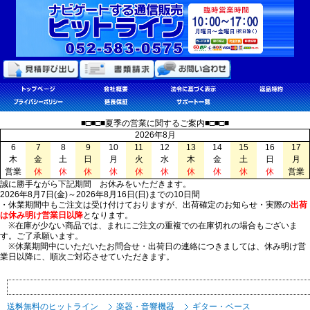
■□■□■夏季の営業に関するご案内■□■□■
2026年8月
6
7
8
9
10
11
12
13
14
15
16
17
木
金
土
日
月
火
水
木
金
土
日
月
営業
休
休
休
休
休
休
休
休
休
休
営業
誠に勝手ながら下記期間 お休みをいただきます。
2026年8月7日(金)～2026年8月16日(日)までの10日間
・休業期間中もご注文は受け付けておりますが、出荷確定のお知らせ・実際の
出荷
は休み明け営業日以降
となります。
※在庫が少ない商品では、まれにご注文の重複での在庫切れの場合もございま
す。ご了承願います。
※休業期間中にいただいたお問合せ・出荷日の連絡につきましては、休み明け営
業日以降に、順次ご対応させていただきます。
送料無料のヒットライン
楽器・音響機器
ギター・ベース