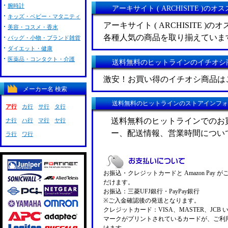
腕時計
アーキサイト ( ARCHISITE )の
キッズ・ベビー・マタニティ
アーキサイト ( ARCHISITE 
美容・コスメ・香水
各種人気の商品を取り揃えていま
バッグ・小物・ブランド雑貨
ダイエット・健康
医薬品・コンタクト・介護
送料無料のヒットラインのイチオシ
激安！お買い得のイチオシ商品は
メーカー名 検索
送料無料のヒットラインのストアインフォ
ア行
カ行
サ行
タ行
送料無料のヒットラインでのお
ナ行
ハ行
マ行
ヤ行
ー、配送情報、営業時間につい
ラ行
ワ行
お振込・クレジットカードと Amazon Pay 
だけます。
お振込：三菱UFJ銀行・PayPay銀行
※ご入金確認後の発送となります。
クレジットカード：VISA、MASTER、JCB 
マークがプリントされているカードが、ご利