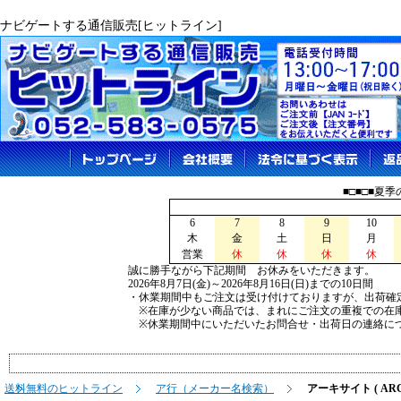
ナビゲートする通信販売[ヒットライン]
■□■□■夏
6
7
8
9
10
木
金
土
日
月
営業
休
休
休
休
誠に勝手ながら下記期間 お休みをいただきます。
2026年8月7日(金)～2026年8月16日(日)までの10日間
・休業期間中もご注文は受け付けておりますが、出荷確
※在庫が少ない商品では、まれにご注文の重複での在
※休業期間中にいただいたお問合せ・出荷日の連絡につ
送料無料のヒットライン
ア行（メーカー名検索）
アーキサイト ( ARCH