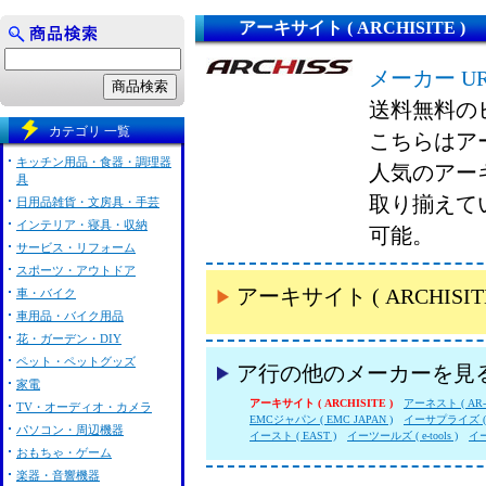
アーキサイト ( ARCHISITE )
メーカー U
送料無料の
カテゴリ 一覧
こちらはアーキ
キッチン用品・食器・調理器
人気のアーキサ
具
取り揃えて
日用品雑貨・文房具・手芸
インテリア・寝具・収納
可能。
サービス・リフォーム
スポーツ・アウトドア
アーキサイト ( ARCHI
車・バイク
車用品・バイク用品
花・ガーデン・DIY
ペット・ペットグッズ
ア行の他のメーカーを見
家電
アーキサイト ( ARCHISITE )
アーネスト ( AR-N
TV・オーディオ・カメラ
EMCジャパン ( EMC JAPAN )
イーサプライズ ( E
パソコン・周辺機器
イースト ( EAST )
イーツールズ ( e-tools )
イ
おもちゃ・ゲーム
楽器・音響機器