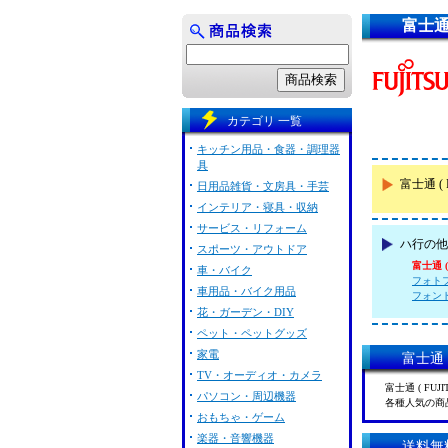
富士通 (
カテゴリ 一覧
キッチン用品・食器・調理器
具
富士通 (
日用品雑貨・文房具・手芸
インテリア・寝具・収納
サービス・リフォーム
ハ行の他
スポーツ・アウトドア
富士通 ( 
車・バイク
フォトファ
車用品・バイク用品
フォントラボ
花・ガーデン・DIY
ペット・ペットグッズ
家電
富士通 
TV・オーディオ・カメラ
富士通 ( FU
パソコン・周辺機器
各種人気の商
おもちゃ・ゲーム
楽器・音響機器
送料無