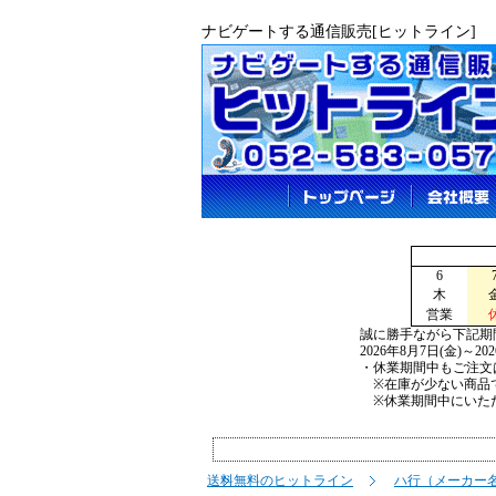
ナビゲートする通信販売[ヒットライン]
6
木
営業
誠に勝手ながら下記期
2026年8月7日(金)～2
・休業期間中もご注文
※在庫が少ない商品で
※休業期間中にいただ
送料無料のヒットライン
ハ行（メーカー