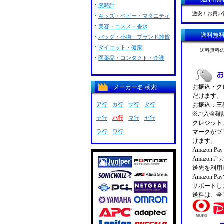
腕時計
激安！お買い
キッズ・ベビー・マタニティ
美容・コスメ・香水
送料無
バッグ・小物・ブランド雑貨
ダイエット・健康
送料無料
医薬品・コンタクト・介護
お振込・クレ
メーカー名 検索
だけます。
ア行
カ行
サ行
タ行
お振込：三菱
※ご入金確
ナ行
ハ行
マ行
ヤ行
クレジットカ
ラ行
ワ行
マークがプ
けます。
Amazon 
Amazo
送先を利用
Amazon
サポートし
送料は、全