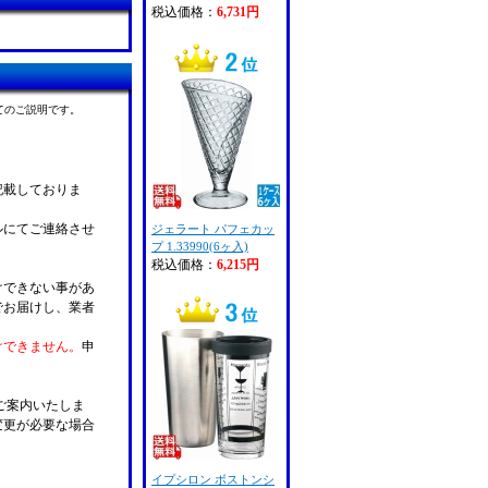
税込価格：
6,731円
てのご説明です。
記載しておりま
ルにてご連絡させ
ジェラート パフェカッ
プ 1.33990(6ヶ入)
税込価格：
6,215円
けできない事があ
でお届けし、業者
けできません。
申
ご案内いたしま
変更が必要な場合
。
イプシロン ボストンシ