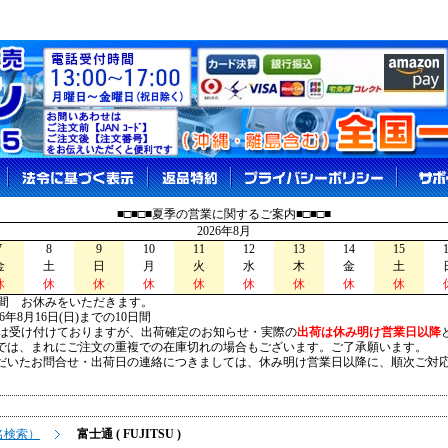
■□■□■夏季の営業に関するご案内■□■□■
2026年8月
7
8
9
10
11
12
13
14
15
金
土
日
月
火
水
木
金
土
休
休
休
休
休
休
休
休
休
間 お休みをいただきます。
026年8月16日(日)までの10日間
は受け付けておりますが、出荷確定のお知らせ・実際の
出荷は休み明け営業日以降
は、まれにご注文の重複での在庫切れの場合もございます。ご了承願います。
いたお問合せ・出荷日の連絡につきましては、休み明け営業日以降に、順次ご対
名検索）
富士通 ( FUJITSU )