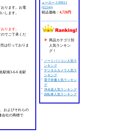
ェーカー 3.90611
ております。お電
(02544)
税込価格：
4,726円
願いします。
ております。
すのでご了承くだ
商品カテゴリ別
販売は行っておりま
人気ランキン
グ！
ノートパソコン人気ラ
ンキング
デジタルカメラ人気ラ
名駅南3-6-6 名駅
ンキング
電子辞書人気ランキン
グ
浄水器人気ランキング
自転車人気ランキング
n Pay、およびそれらの
の関連会社の商標で