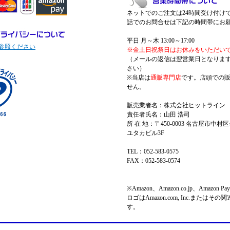
ネットでのご注文は24時間受け付け
話でのお問合せは下記の時間帯にお
平日 月～木 13:00～17:00
参照ください
※金土日祝祭日はお休みをいただい
（メールの返信は翌営業日となりま
さい）
※当店は
通販専門店
です。店頭での
せん。
販売業者名：株式会社ヒットライン
責任者氏名：山田 浩司
所 在 地：〒450-0003 名古屋市中村区
ユタカビル3F
TEL：052-583-0575
FAX：052-583-0574
※Amazon、Amazon.co.jp、Amazo
ロゴはAmazon.com, Inc.またはそ
す。