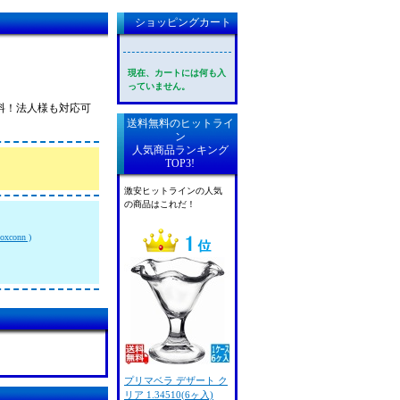
ショッピングカート
現在、カートには何も入
っていません。
無料！法人様も対応可
送料無料のヒットライ
ン
人気商品ランキング
TOP3!
激安ヒットラインの人気
の商品はこれだ！
conn )
プリマベラ デザート ク
リア 1.34510(6ヶ入)