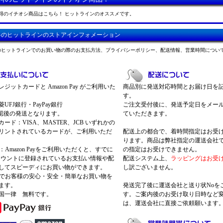
得のイチオシ商品はこちら！ ヒットラインのオススメです。
料のヒットラインのストアインフォメーション
のヒットラインでのお買い物の際のお支払方法、プライバシーポリシー、配送情報、営業時間につい
ジットカードと Amazon Pay がご利用いた
商品別に発送対応時間とお届け日を
す。
UFJ銀行・PayPay銀行
ご注文受付後に、発送予定日をメー
認後の発送となります。
ていただきます。
ード：VISA、MASTER、JCB いずれかの
リントされているカードが、ご利用いただ
配送上の都合で、着時間指定はお受
ります。商品は弊社指定の運送会社
Pay：Amazon Payをご利用いただくと、すでに
の指定はお受けできません。
nアカウントに登録されているお支払い情報や配
配送システム上、
ラッピングはお受
してスピーディにお買い物ができます。
し訳ございません。
 Payでお客様の安心・安全・簡単なお買い物を
ます。
発送完了後に運送会社と送り状Noを
国一律 無料です。
す。ご案内後のお受け取り日時など
は、運送会社に直接ご依頼願います