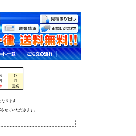
16
17
日
月
休
営業
となります。
応させていただきます。