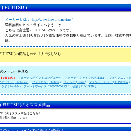
 FUJITSU )
メーカー URL：
http://www.fmworld.net/fmv/
送料無料のヒットラインへようこそ。
こちらは富士通 ( FUJITSU )のページです。
人気の富士通 ( FUJITSU )を激安価格で多数取り揃えています。全国一律送料
能。
 FUJITSU )の商品をカテゴリで絞り込む
のメーカーを見る
FUJITSU )
フォーカルポイントコンピュータ
フォーティネット ( FORTINET )
フォクスコン ( Fox
ースト ( PhotoFast )
フォトロン ( Photron )
フォルサ ( Forsa )
フォント・トゥー ( FONT Too )
 ( Fontlab )
フォントワークス ( FONTWORKS )
福泉 ( FUKUSEN )
( FUJITSU )のオススメ商品！
JITSU )のオススメ商品はこちら！
品を取り揃えています。
料のヒットラインのイチオシ商品！