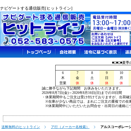
ナビゲートする通信販売[ヒットライン]
■□■□■夏
6
7
8
9
10
木
金
土
日
月
営業
休
休
休
休
誠に勝手ながら下記期間 お休みをいただきます。
2026年8月7日(金)～2026年8月16日(日)までの10日間
・休業期間中もご注文は受け付けておりますが、出荷確
※在庫が少ない商品では、まれにご注文の重複での在
※休業期間中にいただいたお問合せ・出荷日の連絡につ
送料無料のヒットライン
ア行（メーカー名検索）
アルスコーポレーション