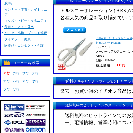
アルスコーポレーション ( ARS )
腕時計
インナー・下着・ナイトウエ
アルスコーポレーション ( ARS
ア
各種人気の商品を取り揃えていま
キッズ・ベビー・マタニティ
美容・コスメ・香水
バッグ・小物・ブランド雑貨
万能バサミ クラフトチョキ
ダイエット・健康
付)330H-W(160mm)
医薬品・コンタクト・介護
カテゴリ：
メーカー：アルスコーポレー
ARS )
型番：3556300
メーカー名 検索
税込価格：
3,137円
ア行
カ行
サ行
タ行
送料無料のヒットラインのイチオシ
ナ行
ハ行
マ行
ヤ行
ラ行
ワ行
激安！お買い得のイチオシ商品は
送料無料のヒットラインのストアインフォ
送料無料のヒットラインでのお
ー、配送情報、営業時間につい