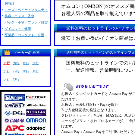
腕時計
オムロン ( OMRON )のオスス
キッズ・ベビー・マタニティ
各種人気の商品を取り揃えていま
美容・コスメ・香水
バッグ・小物・ブランド雑貨
送料無料のヒットラインのイチオシ
ダイエット・健康
医薬品・コンタクト・介護
激安！お買い得のイチオシ商品は
送料無料のヒットラインのストアインフォ
メーカー名 検索
送料無料のヒットラインでのお
ア行
カ行
サ行
タ行
ー、配送情報、営業時間につい
ナ行
ハ行
マ行
ヤ行
ラ行
ワ行
お振込・クレジットカードと Amazon Pay 
だけます。
お振込：三菱UFJ銀行・PayPay銀行
※ご入金確認後の発送となります。
クレジットカード：VISA、MASTER、JCB 
マークがプリントされているカードが、ご利
けます。
Amazon Pay：Amazon Payをご利用いただ