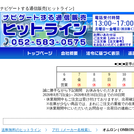
ナビゲートする通信販売[ヒットライン]
■□■□■夏
6
7
8
9
10
木
金
土
日
月
営業
休
休
休
休
誠に勝手ながら下記期間 お休みをいただきます。
2026年8月7日(金)～2026年8月16日(日)までの10日間
・休業期間中もご注文は受け付けておりますが、出荷確
※在庫が少ない商品では、まれにご注文の重複での在
※休業期間中にいただいたお問合せ・出荷日の連絡につ
送料無料のヒットライン
ア行（メーカー名検索）
オムロン ( OMRON 