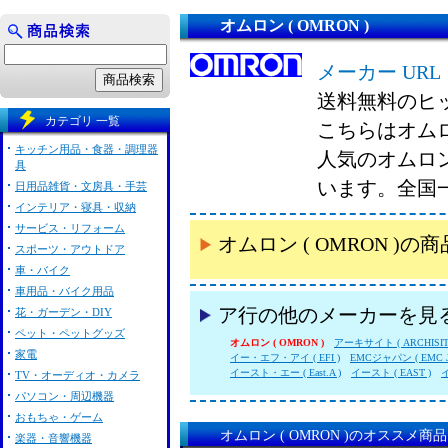
オムロン ( OMRON )
メーカー URL
送料無料のヒ
カテゴリ 一覧
こちらはオムロン
キッチン用品・食器・調理器
人気のオムロン
具
います。全国
日用品雑貨・文房具・手芸
インテリア・寝具・収納
サービス・リフォーム
オムロン ( OMRON )
スポーツ・アウトドア
車・バイク
車用品・バイク用品
ア行の他のメーカーを見
花・ガーデン・DIY
ペット・ペットグッズ
オムロン ( OMRON )
アーキサイト ( ARCHISIT
家電
イー・エフ・アイ ( EFI )
EMCジャパン ( EMC J
イースト・エー ( East.A )
イースト ( EAST )
イ
TV・オーディオ・カメラ
パソコン・周辺機器
おもちゃ・ゲーム
オムロン ( OMRON )のオススメ商
楽器・音響機器