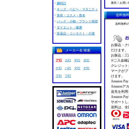
激安！お買い
腕時計
キッズ・ベビー・マタニティ
送料無
美容・コスメ・香水
バッグ・小物・ブランド雑貨
送料無料
ダイエット・健康
医薬品・コンタクト・介護
お振込・クレ
だけます。
メーカー名 検索
お振込：三菱
ア行
カ行
サ行
タ行
※ご入金確
クレジットカ
ナ行
ハ行
マ行
ヤ行
マークがプ
ラ行
ワ行
けます。
Amazon 
Amazo
送先を利用
Amazon
サポートし
送料は、全