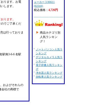
ております。お電
ェーカー 3.90611
願いします。
(02544)
税込価格：
4,726円
ております。
すのでご了承くだ
販売は行っておりま
商品カテゴリ別
人気ランキン
グ！
ノートパソコン人気ラ
ンキング
名駅南3-6-6 名駅
デジタルカメラ人気ラ
ンキング
電子辞書人気ランキン
グ
浄水器人気ランキング
自転車人気ランキング
n Pay、およびそれらの
の関連会社の商標で