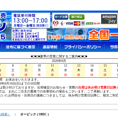
■□■□■夏季の営業に関するご案内■□■□■
2026年8月
7
8
9
10
11
12
13
14
15
金
土
日
月
火
水
木
金
土
休
休
休
休
休
休
休
休
休
間 お休みをいただきます。
026年8月16日(日)までの10日間
は受け付けておりますが、出荷確定のお知らせ・実際の
出荷は休み明け営業日以降
は、まれにご注文の重複での在庫切れの場合もございます。ご了承願います。
いたお問合せ・出荷日の連絡につきましては、休み明け営業日以降に、順次ご対
名検索）
オービック ( OBIC )