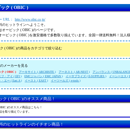
ク ( OBIC )
 URL：
http://www.obic.co.jp/
料のヒットラインへようこそ。
オービック ( OBIC )のページです。
オービック ( OBIC )を激安価格で多数取り揃えています。全国一律送料無料！法人
ク ( OBIC )の商品をカテゴリで絞り込む
のメーカーを見る
 ( OBIC )
アーキサイト ( ARCHISITE )
アーネスト ( AR-NEST )
アンバランス ( UNBALANCE
・アイ ( EFI )
EMCジャパン ( EMC JAPAN )
イーサプライズ ( E-SUPPLIES )
イーシーエス ( E
エー ( East.A )
イースト ( EAST )
イーツールズ ( e-tools )
ク ( OBIC )のオススメ商品！
 OBIC )のオススメ商品はこちら！
品を取り揃えています。
料のヒットラインのイチオシ商品！