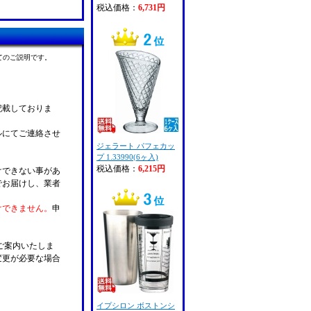
税込価格：
6,731円
てのご説明です。
記載しておりま
ルにてご連絡させ
ジェラート パフェカッ
プ 1.33990(6ヶ入)
税込価格：
6,215円
けできない事があ
でお届けし、業者
けできません。
申
ご案内いたしま
変更が必要な場合
。
イプシロン ボストンシ