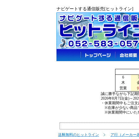
ナビゲートする通信販売[ヒットライン]
6
木
営業
誠に勝手ながら下記期
2026年8月7日(金)～2
・休業期間中もご注文
※在庫が少ない商品で
※休業期間中にいただ
送料無料のヒットライン
ア行（メーカー