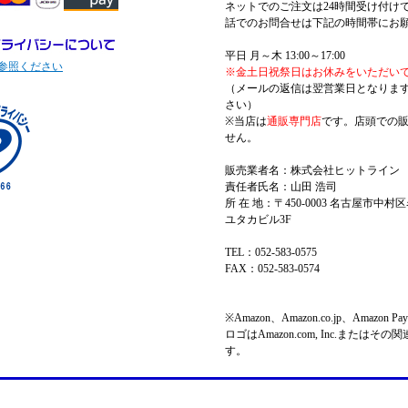
ネットでのご注文は24時間受け付け
話でのお問合せは下記の時間帯にお
平日 月～木 13:00～17:00
参照ください
※金土日祝祭日はお休みをいただい
（メールの返信は翌営業日となりま
さい）
※当店は
通販専門店
です。店頭での
せん。
販売業者名：株式会社ヒットライン
責任者氏名：山田 浩司
所 在 地：〒450-0003 名古屋市中村区
ユタカビル3F
TEL：052-583-0575
FAX：052-583-0574
※Amazon、Amazon.co.jp、Amazo
ロゴはAmazon.com, Inc.またはそ
す。