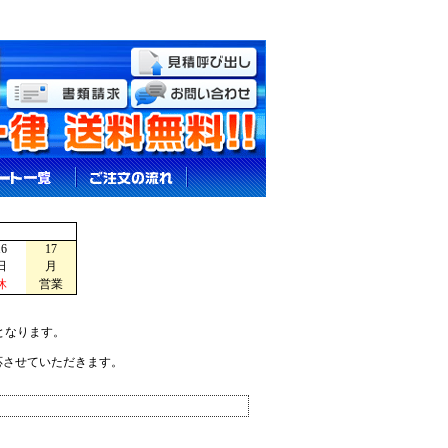
16
17
日
月
休
営業
となります。
応させていただきます。