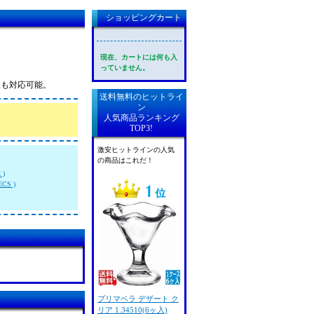
ショッピングカート
現在、カートには何も入
っていません。
様も対応可能。
送料無料のヒットライ
ン
人気商品ランキング
TOP3!
激安ヒットラインの人気
の商品はこれだ！
 )
CS )
プリマベラ デザート ク
リア 1.34510(6ヶ入)