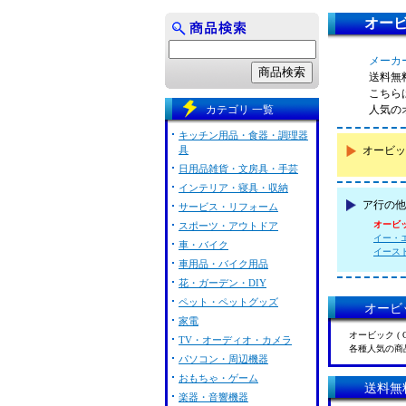
オービッ
メーカー
送料無
こちらは
カテゴリ 一覧
人気の
キッチン用品・食器・調理器
具
オービッ
日用品雑貨・文房具・手芸
インテリア・寝具・収納
ア行の他
サービス・リフォーム
オービック
スポーツ・アウトドア
イー・エフ
車・バイク
イースト・
車用品・バイク用品
花・ガーデン・DIY
ペット・ペットグッズ
オービッ
家電
オービック (
TV・オーディオ・カメラ
各種人気の商
パソコン・周辺機器
おもちゃ・ゲーム
送料無
楽器・音響機器