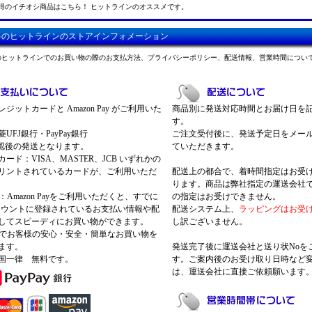
得のイチオシ商品はこちら！ ヒットラインのオススメです。
料のヒットラインのストアインフォメーション
のヒットラインでのお買い物の際のお支払方法、プライバシーポリシー、配送情報、営業時間につい
ジットカードと Amazon Pay がご利用いた
商品別に発送対応時間とお届け日を
す。
UFJ銀行・PayPay銀行
ご注文受付後に、発送予定日をメー
認後の発送となります。
ていただきます。
ード：VISA、MASTER、JCB いずれかの
リントされているカードが、ご利用いただ
配送上の都合で、着時間指定はお受
ります。商品は弊社指定の運送会社
Pay：Amazon Payをご利用いただくと、すでに
の指定はお受けできません。
nアカウントに登録されているお支払い情報や配
配送システム上、
ラッピングはお受
してスピーディにお買い物ができます。
し訳ございません。
 Payでお客様の安心・安全・簡単なお買い物を
ます。
発送完了後に運送会社と送り状Noを
国一律 無料です。
す。ご案内後のお受け取り日時など
は、運送会社に直接ご依頼願います