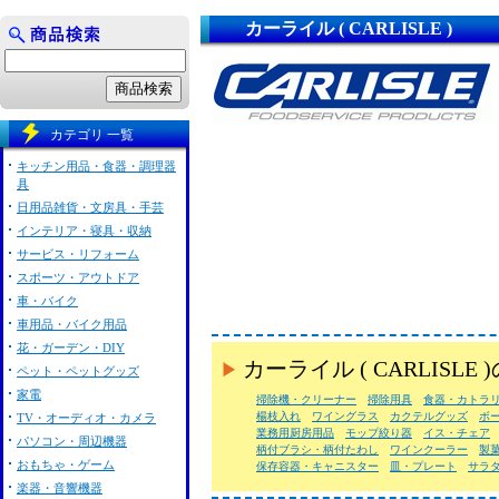
カーライル ( CARLISLE )
カテゴリ 一覧
キッチン用品・食器・調理器
具
日用品雑貨・文房具・手芸
インテリア・寝具・収納
サービス・リフォーム
スポーツ・アウトドア
車・バイク
車用品・バイク用品
花・ガーデン・DIY
カーライル ( CARLIS
ペット・ペットグッズ
家電
掃除機・クリーナー
掃除用具
食器・カトラ
楊枝入れ
ワイングラス
カクテルグッズ
ボ
TV・オーディオ・カメラ
業務用厨房用品
モップ絞り器
イス・チェア
パソコン・周辺機器
柄付ブラシ・柄付たわし
ワインクーラー
製
おもちゃ・ゲーム
保存容器・キャニスター
皿・プレート
サラ
楽器・音響機器