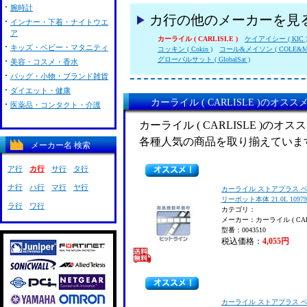
腕時計
カ行の他のメーカーを見
インナー・下着・ナイトウエ
ア
カーライル ( CARLISLE )
ケイアイシー ( KIC 
キッズ・ベビー・マタニティ
コッキン ( Cokin )
コール&メイソン ( COLE&MA
グローバルサット ( GlobalSat )
美容・コスメ・香水
バッグ・小物・ブランド雑貨
ダイエット・健康
カーライル ( CARLISLE )のオス
医薬品・コンタクト・介護
カーライル ( CARLISLE )の
各種人気の商品を取り揃えていま
メーカー名 検索
ア行
カ行
サ行
タ行
ナ行
ハ行
マ行
ヤ行
カーライル ストアプラス 
リーポット本体 21.0L 10979
ラ行
ワ行
カテゴリ：
メーカー：カーライル ( CARL
型番：0043510
税込価格：
4,055円
カーライル ストアプラス 