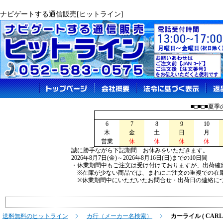
ナビゲートする通信販売[ヒットライン]
■□■□■夏
6
7
8
9
10
木
金
土
日
月
営業
休
休
休
休
誠に勝手ながら下記期間 お休みをいただきます。
2026年8月7日(金)～2026年8月16日(日)までの10日間
・休業期間中もご注文は受け付けておりますが、出荷確
※在庫が少ない商品では、まれにご注文の重複での在
※休業期間中にいただいたお問合せ・出荷日の連絡につ
送料無料のヒットライン
カ行（メーカー名検索）
カーライル ( CARLI