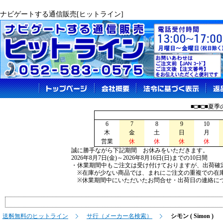
ナビゲートする通信販売[ヒットライン]
■□■□■夏
6
7
8
9
10
木
金
土
日
月
営業
休
休
休
休
誠に勝手ながら下記期間 お休みをいただきます。
2026年8月7日(金)～2026年8月16日(日)までの10日間
・休業期間中もご注文は受け付けておりますが、出荷確
※在庫が少ない商品では、まれにご注文の重複での在
※休業期間中にいただいたお問合せ・出荷日の連絡につ
送料無料のヒットライン
サ行（メーカー名検索）
シモン ( Simon )