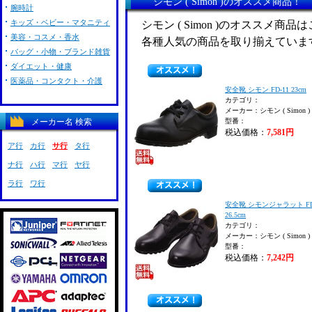
シモン ( Simon )のオススメ商品！
腕時計
キッズ・ベビー・マタニティ
シモン ( Simon )のオススメ商品
美容・コスメ・香水
各種人気の商品を取り揃えていま
バッグ・小物・ブランド雑貨
ダイエット・健康
医薬品・コンタクト・介護
安全靴 シモン FD-11 23cm
カテゴリ：
メーカー：シモン ( Simon )
メーカー名 検索
型番：
税込価格：
7,581円
ア行
カ行
サ行
タ行
ナ行
ハ行
マ行
ヤ行
ラ行
ワ行
安全靴 シモンジャラット FD
26.5cm
カテゴリ：
メーカー：シモン ( Simon )
型番：
税込価格：
7,242円