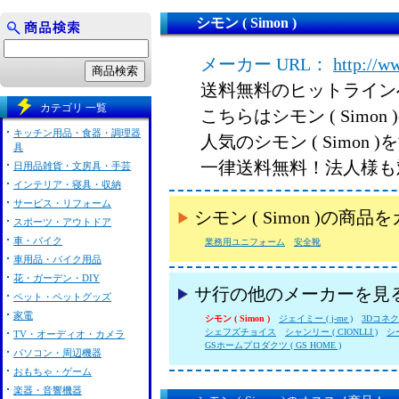
シモン ( Simon )
メーカー URL：
http://w
送料無料のヒットライン
カテゴリ 一覧
こちらはシモン ( Simo
キッチン用品・食器・調理器
人気のシモン ( Simo
具
一律送料無料！法人様も
日用品雑貨・文房具・手芸
インテリア・寝具・収納
サービス・リフォーム
シモン ( Simon )の
スポーツ・アウトドア
車・バイク
業務用ユニフォーム
安全靴
車用品・バイク用品
花・ガーデン・DIY
サ行の他のメーカーを見
ペット・ペットグッズ
家電
シモン ( Simon )
ジェイミー ( j-me )
3Dコネクショ
シェフズチョイス
シャンリー ( CIONLLI )
シ
TV・オーディオ・カメラ
GSホームプロダクツ ( GS HOME )
パソコン・周辺機器
おもちゃ・ゲーム
楽器・音響機器