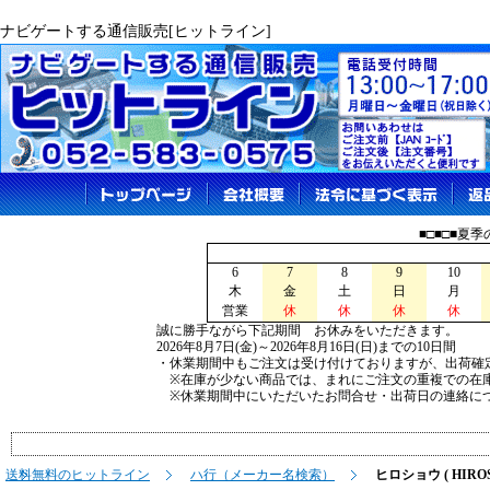
ナビゲートする通信販売[ヒットライン]
■□■□■夏
6
7
8
9
10
木
金
土
日
月
営業
休
休
休
休
誠に勝手ながら下記期間 お休みをいただきます。
2026年8月7日(金)～2026年8月16日(日)までの10日間
・休業期間中もご注文は受け付けておりますが、出荷確
※在庫が少ない商品では、まれにご注文の重複での在
※休業期間中にいただいたお問合せ・出荷日の連絡につ
送料無料のヒットライン
ハ行（メーカー名検索）
ヒロショウ ( HIROS