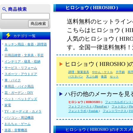
ヒロショウ ( HIROSHO )
送料無料のヒットライン
こちらはヒロショウ ( HI
カテゴリ 一覧
人気のヒロショウ ( HI
キッチン用品・食器・調理器
す。全国一律送料無料！
具
日用品雑貨・文房具・手芸
インテリア・寝具・収納
ヒロショウ ( HIROSH
サービス・リフォーム
調理・製菓道具
やかん・ケトル
片手鍋
両
スポーツ・アウトドア
パスタパン
天ぷら鍋
食器
セット
車・バイク
車用品・バイク用品
花・ガーデン・DIY
ハ行の他のメーカーを見
ペット・ペットグッズ
ヒロショウ ( HIROSHO )
フォーカルポイント
家電
フォトファースト ( PhotoFast )
フォトロン ( Phot
フォントラボ ( Fontlab )
フォントワークス ( FON
TV・オーディオ・カメラ
パソコン・周辺機器
おもちゃ・ゲーム
ヒロショウ ( HIROSHO )のオスス
楽器・音響機器