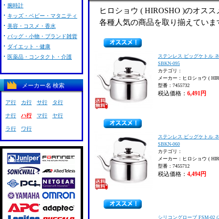
腕時計
ヒロショウ ( HIROSHO )のオ
キッズ・ベビー・マタニティ
各種人気の商品を取り揃えていま
美容・コスメ・香水
バッグ・小物・ブランド雑貨
ダイエット・健康
ステンレス ビッグケトル ネオ
医薬品・コンタクト・介護
SBKN-095
カテゴリ：
メーカー：ヒロショウ ( HIRO
メーカー名 検索
型番：7455732
税込価格：
6,491円
ア行
カ行
サ行
タ行
ナ行
ハ行
マ行
ヤ行
ラ行
ワ行
ステンレス ビッグケトル ネオ
SBKN-060
カテゴリ：
メーカー：ヒロショウ ( HIRO
型番：7455712
税込価格：
4,494円
シリコングローブ FSM-02 (