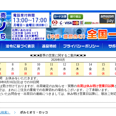
■□■□■夏季の営業に関するご案内■□■□■
2026年8月
7
8
9
10
11
12
13
14
15
金
土
日
月
火
水
木
金
土
休
休
休
休
休
休
休
休
休
間 お休みをいただきます。
026年8月16日(日)までの10日間
は受け付けておりますが、出荷確定のお知らせ・実際の
出荷は休み明け営業日以降
は、まれにご注文の重複での在庫切れの場合もございます。ご了承願います。
いたお問合せ・出荷日の連絡につきましては、休み明け営業日以降に、順次ご対
名検索）
ボルミオリ・ロッコ