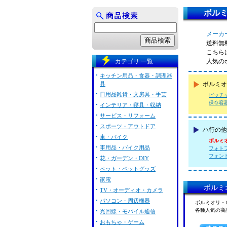
ボル
メーカー
送料無
こちら
カテゴリ 一覧
人気の
キッチン用品・食器・調理器
具
ボルミオ
日用品雑貨・文房具・手芸
ピッチ
保存容
インテリア・寝具・収納
サービス・リフォーム
スポーツ・アウトドア
ハ行の他
車・バイク
ボルミ
車用品・バイク用品
フォトファ
フォントラボ
花・ガーデン・DIY
ペット・ペットグッズ
家電
ボルミ
TV・オーディオ・カメラ
パソコン・周辺機器
ボルミオリ・
各種人気の商
光回線・モバイル通信
おもちゃ・ゲーム