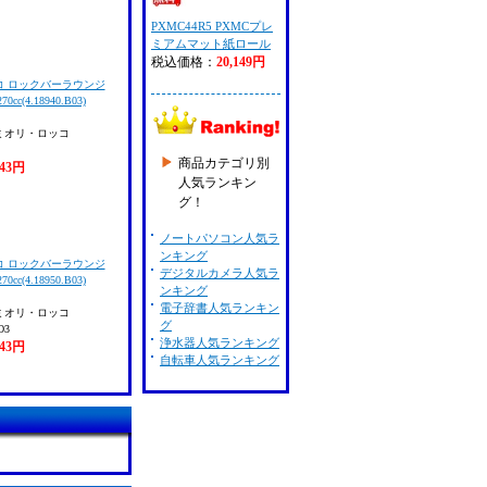
PXMC44R5 PXMCプレ
ミアムマット紙ロール
税込価格：
20,149円
コ ロックバーラウンジ
c(4.18940.B03)
ミオリ・ロッコ
商品カテゴリ別
343円
人気ランキン
グ！
ノートパソコン人気ラ
ンキング
コ ロックバーラウンジ
デジタルカメラ人気ラ
c(4.18950.B03)
ンキング
電子辞書人気ランキン
ミオリ・ロッコ
グ
O3
浄水器人気ランキング
343円
自転車人気ランキング