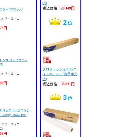
沢)
税込価格：
20,149円
ー 285(6ヶ入)
ミオリ・ロッコ
973円
 ベガ タンブラー11
5)
プロフェッショナルフ
ミオリ・ロッコ
ォトペーパー(薄手半光
沢)
888円
税込価格：
35,631円
コ ロックバーラウンジ
cc(4.18960.B03)
ミオリ・ロッコ
O3
702円