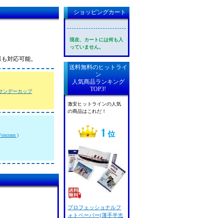
ショッピングカート
現在、カートには何も入
っていません。
様も対応可能。
送料無料のヒットライ
ン
人気商品ランキング
TOP3!
サンデーカップ
激安ヒットラインの人気
の商品はこれだ！
xconn )
プロフェッショナルフ
ォトペーパー(薄手半光