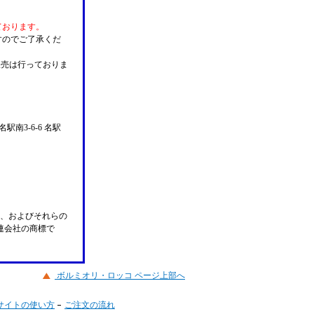
ております。
すのでご了承くだ
販売は行っておりま
名駅南3-6-6 名駅
n Pay、およびそれらの
の関連会社の商標で
ボルミオリ・ロッコ ページ上部へ
サイトの使い方
ご注文の流れ