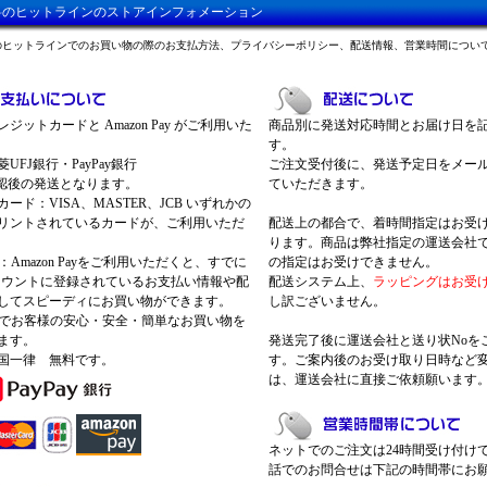
料のヒットラインのストアインフォメーション
のヒットラインでのお買い物の際のお支払方法、プライバシーポリシー、配送情報、営業時間につい
ジットカードと Amazon Pay がご利用いた
商品別に発送対応時間とお届け日を
す。
UFJ銀行・PayPay銀行
ご注文受付後に、発送予定日をメー
認後の発送となります。
ていただきます。
ード：VISA、MASTER、JCB いずれかの
リントされているカードが、ご利用いただ
配送上の都合で、着時間指定はお受
ります。商品は弊社指定の運送会社
Pay：Amazon Payをご利用いただくと、すでに
の指定はお受けできません。
nアカウントに登録されているお支払い情報や配
配送システム上、
ラッピングはお受
してスピーディにお買い物ができます。
し訳ございません。
 Payでお客様の安心・安全・簡単なお買い物を
ます。
発送完了後に運送会社と送り状Noを
国一律 無料です。
す。ご案内後のお受け取り日時など
は、運送会社に直接ご依頼願います
ネットでのご注文は24時間受け付け
話でのお問合せは下記の時間帯にお