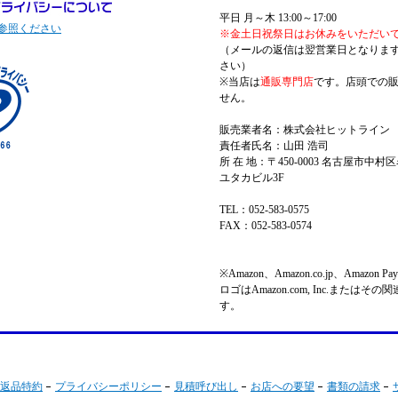
平日 月～木 13:00～17:00
参照ください
※金土日祝祭日はお休みをいただい
（メールの返信は翌営業日となりま
さい）
※当店は
通販専門店
です。店頭での
せん。
販売業者名：株式会社ヒットライン
責任者氏名：山田 浩司
所 在 地：〒450-0003 名古屋市中村区
ユタカビル3F
TEL：052-583-0575
FAX：052-583-0574
※Amazon、Amazon.co.jp、Amazo
ロゴはAmazon.com, Inc.またはそ
す。
返品特約
プライバシーポリシー
見積呼び出し
お店への要望
書類の請求