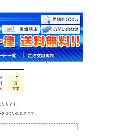
16
17
日
月
休
営業
となります。
応させていただきます。