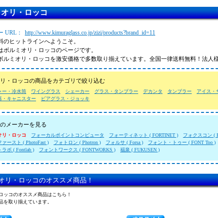
ミオリ・ロッコ
 URL：
http://www.kimuraglass.co.jp/zizi/products?brand_id=11
料のヒットラインへようこそ。
はボルミオリ・ロッコのページです。
ボルミオリ・ロッコを激安価格で多数取り揃えています。全国一律送料無料！法人
リ・ロッコの商品をカテゴリで絞り込む
ャー・冷水筒
ワイングラス
シェーカー
グラス・タンブラー
デカンタ
タンブラー
アイス・
器・キャニスター
ビアグラス・ジョッキ
のメーカーを見る
オリ・ロッコ
フォーカルポイントコンピュータ
フォーティネット ( FORTINET )
フォクスコン ( Fo
ースト ( PhotoFast )
フォトロン ( Photron )
フォルサ ( Forsa )
フォント・トゥー ( FONT Too )
 ( Fontlab )
フォントワークス ( FONTWORKS )
福泉 ( FUKUSEN )
オリ・ロッコのオススメ商品！
ロッコのオススメ商品はこちら！
品を取り揃えています。