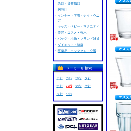
楽器・音響機器
腕時計
インナー・下着・ナイトウエ
ア
キッズ・ベビー・マタニティ
美容・コスメ・香水
バッグ・小物・ブランド雑貨
ダイエット・健康
医薬品・コンタクト・介護
メーカー名 検索
ア行
カ行
サ行
タ行
ナ行
ハ行
マ行
ヤ行
ラ行
ワ行