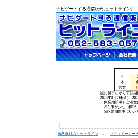
ナビゲートする通信販売[ヒットライン]
6
木
営業
誠に勝手ながら下記期
2026年8月7日(金)～2
・休業期間中もご注文
※在庫が少ない商品で
※休業期間中にいただ
送料無料のヒットライン
ハ行（メーカー