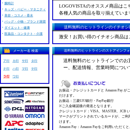
腕時計
LOGOVISTAのオススメ商品はこ
キッズ・ベビー・マタニティ
各種人気の商品を取り揃えていま
美容・コスメ・香水
バッグ・小物・ブランド雑貨
送料無料のヒットラインのイチオシ
ダイエット・健康
医薬品・コンタクト・介護
激安！お買い得のイチオシ商品は
送料無料のヒットラインのストアインフォ
メーカー名 検索
送料無料のヒットラインでのお
ア行
カ行
サ行
タ行
ー、配送情報、営業時間につい
ナ行
ハ行
マ行
ヤ行
ラ行
ワ行
お振込・クレジットカードと Amazon Pay 
だけます。
お振込：三菱UFJ銀行・PayPay銀行
※ご入金確認後の発送となります。
クレジットカード：VISA、MASTER、JCB 
マークがプリントされているカードが、ご利
けます。
Amazon Pay：Amazon Payをご利用いただ