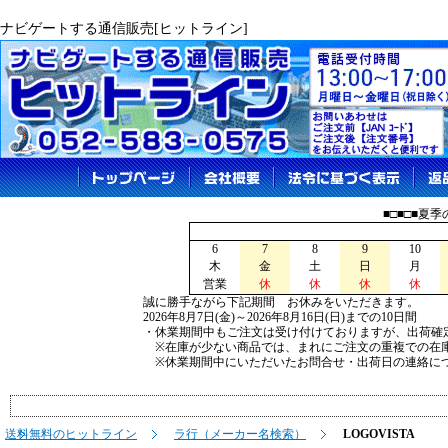
ナビゲートする通信販売[ヒットライン]
■□■□■夏
6
7
8
9
10
木
金
土
日
月
営業
休
休
休
休
誠に勝手ながら下記期間 お休みをいただきます。
2026年8月7日(金)～2026年8月16日(日)までの10日間
・休業期間中もご注文は受け付けておりますが、出荷確
※在庫が少ない商品では、まれにご注文の重複での在
※休業期間中にいただいたお問合せ・出荷日の連絡につ
送料無料のヒットライン
ラ行（メーカー名検索）
LOGOVISTA