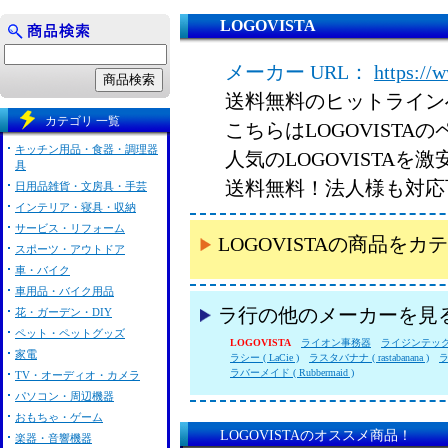
LOGOVISTA
メーカー URL：
https://
送料無料のヒットライン
カテゴリ 一覧
こちらはLOGOVISTA
キッチン用品・食器・調理器
人気のLOGOVISTA
具
送料無料！法人様も対応
日用品雑貨・文房具・手芸
インテリア・寝具・収納
サービス・リフォーム
LOGOVISTAの商品を
スポーツ・アウトドア
車・バイク
車用品・バイク用品
ラ行の他のメーカーを見
花・ガーデン・DIY
ペット・ペットグッズ
LOGOVISTA
ライオン事務器
ライジンテック ( 
家電
ラシー ( LaCie )
ラスタバナナ ( rastabanana )
ラバーメイド ( Rubbermaid )
TV・オーディオ・カメラ
パソコン・周辺機器
おもちゃ・ゲーム
LOGOVISTAのオススメ商品！
楽器・音響機器