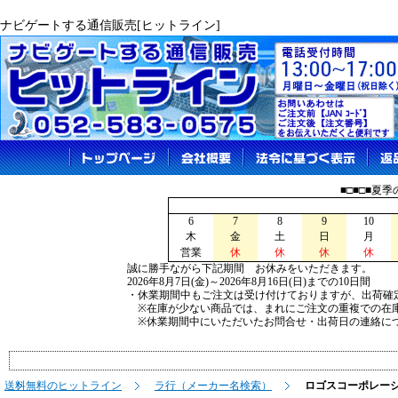
ナビゲートする通信販売[ヒットライン]
■□■□■夏
6
7
8
9
10
木
金
土
日
月
営業
休
休
休
休
誠に勝手ながら下記期間 お休みをいただきます。
2026年8月7日(金)～2026年8月16日(日)までの10日間
・休業期間中もご注文は受け付けておりますが、出荷確
※在庫が少ない商品では、まれにご注文の重複での在
※休業期間中にいただいたお問合せ・出荷日の連絡につ
送料無料のヒットライン
ラ行（メーカー名検索）
ロゴスコーポレー