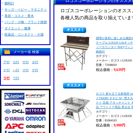
ロゴスコーポレーションのオススメ
腕時計
キッズ・ベビー・マタニティ
ロゴスコーポレーションのオスス
美容・コスメ・香水
各種人気の商品を取り揃えていま
バッグ・小物・ブランド雑貨
ダイエット・健康
医薬品・コンタクト・介護
調理が多彩に楽しめる風防
テーブル LOGOS Lifeキ
ィーカウンター 9047(ヴィ
メーカー名 検索
納袋付
カテゴリ：
メーカー：ロゴス ( LOGOS 
ア行
カ行
サ行
タ行
型番：73188010
税込価格：
9,639円
ナ行
ハ行
マ行
ヤ行
ラ行
ワ行
ロゴス 薪を立てる新発想 th
ドTAKIBI タキビ M | 焚
クト 五徳 アタッチメント 
品 アウトドア用品 焚火台 
カテゴリ：
メーカー：ロゴス ( LOGOS 
型番：81064163
税込価格：
9,900円