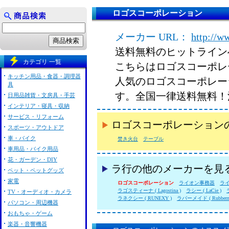
ロゴスコーポレーション
メーカー URL：
http://w
送料無料のヒットライン
カテゴリ 一覧
こちらはロゴスコーポレ
キッチン用品・食器・調理器
人気のロゴスコーポレー
具
す。全国一律送料無料！
日用品雑貨・文房具・手芸
インテリア・寝具・収納
サービス・リフォーム
ロゴスコーポレーション
スポーツ・アウトドア
車・バイク
焚き火台
テーブル
車用品・バイク用品
花・ガーデン・DIY
ラ行の他のメーカーを見
ペット・ペットグッズ
家電
ロゴスコーポレーション
ライオン事務器
ライ
ラゴスティーナ ( Lagostina )
ラシー ( LaCie )
TV・オーディオ・カメラ
ラネクシー ( RUNEXY )
ラバーメイド ( Rubberma
パソコン・周辺機器
おもちゃ・ゲーム
楽器・音響機器