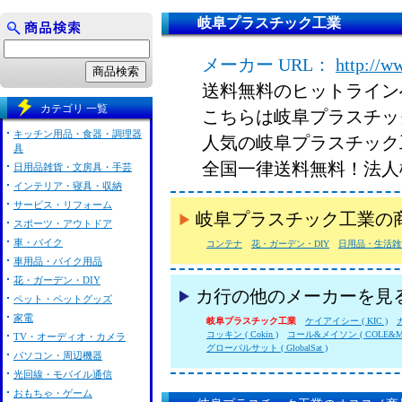
岐阜プラスチック工業
メーカー URL：
http://ww
送料無料のヒットライン
カテゴリ 一覧
こちらは岐阜プラスチッ
キッチン用品・食器・調理器
人気の岐阜プラスチック
具
全国一律送料無料！法人
日用品雑貨・文房具・手芸
インテリア・寝具・収納
サービス・リフォーム
岐阜プラスチック工業の
スポーツ・アウトドア
車・バイク
コンテナ
花・ガーデン・DIY
日用品・生活雑
車用品・バイク用品
花・ガーデン・DIY
カ行の他のメーカーを見
ペット・ペットグッズ
家電
岐阜プラスチック工業
ケイアイシー ( KIC )
カ
コッキン ( Cokin )
コール&メイソン ( COLE&MA
TV・オーディオ・カメラ
グローバルサット ( GlobalSat )
パソコン・周辺機器
光回線・モバイル通信
おもちゃ・ゲーム