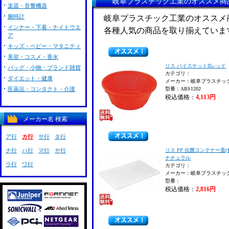
岐阜プラスチック工業のオススメ商
楽器・音響機器
腕時計
岐阜プラスチック工業のオススメ
インナー・下着・ナイトウエ
各種人気の商品を取り揃えていま
ア
キッズ・ベビー・マタニティ
美容・コスメ・香水
リス パイスケットIIレッド
バッグ・小物・ブランド雑貨
カテゴリ：
ダイエット・健康
メーカー：岐阜プラスチッ
医薬品・コンタクト・介護
型番：ABS1202
税込価格：
4,113円
メーカー名 検索
ア行
カ行
サ行
タ行
ナ行
ハ行
マ行
ヤ行
リス PP 抗菌コンテナー蓋(
ナチュラル
ラ行
ワ行
カテゴリ：
メーカー：岐阜プラスチッ
型番：
税込価格：
2,816円