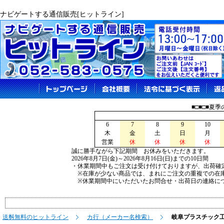
ナビゲートする通信販売[ヒットライン]
■□■□■夏
6
7
8
9
10
木
金
土
日
月
営業
休
休
休
休
誠に勝手ながら下記期間 お休みをいただきます。
2026年8月7日(金)～2026年8月16日(日)までの10日間
・休業期間中もご注文は受け付けておりますが、出荷確
※在庫が少ない商品では、まれにご注文の重複での在
※休業期間中にいただいたお問合せ・出荷日の連絡につ
送料無料のヒットライン
カ行（メーカー名検索）
岐阜プラスチック