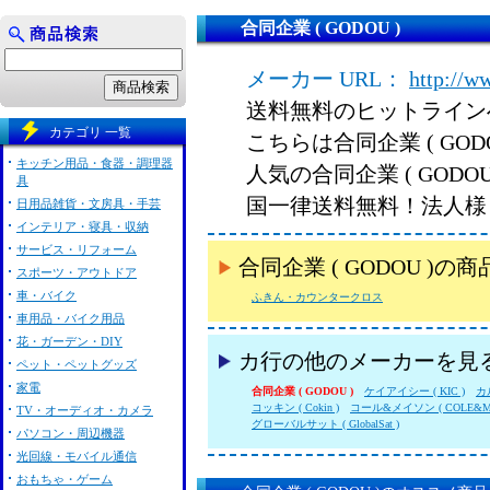
合同企業 ( GODOU )
メーカー URL：
http://ww
送料無料のヒットライン
カテゴリ 一覧
こちらは合同企業 ( GO
キッチン用品・食器・調理器
人気の合同企業 ( GOD
具
国一律送料無料！法人様
日用品雑貨・文房具・手芸
インテリア・寝具・収納
サービス・リフォーム
合同企業 ( GODOU )
スポーツ・アウトドア
車・バイク
ふきん・カウンタークロス
車用品・バイク用品
花・ガーデン・DIY
カ行の他のメーカーを見
ペット・ペットグッズ
家電
合同企業 ( GODOU )
ケイアイシー ( KIC )
カル
コッキン ( Cokin )
コール&メイソン ( COLE&MA
TV・オーディオ・カメラ
グローバルサット ( GlobalSat )
パソコン・周辺機器
光回線・モバイル通信
おもちゃ・ゲーム