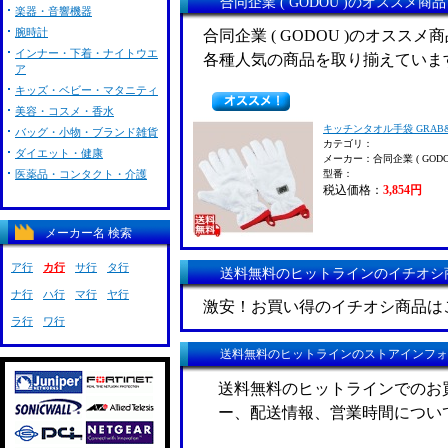
合同企業 ( GODOU )のオススメ商
楽器・音響機器
腕時計
合同企業 ( GODOU )のオスス
インナー・下着・ナイトウエ
各種人気の商品を取り揃えていま
ア
キッズ・ベビー・マタニティ
美容・コスメ・香水
キッチンタオル手袋 GRAB&D
バッグ・小物・ブランド雑貨
カテゴリ：
ダイエット・健康
メーカー：合同企業 ( GODO
医薬品・コンタクト・介護
型番：
税込価格：
3,854円
メーカー名 検索
ア行
カ行
サ行
タ行
送料無料のヒットラインのイチオシ
ナ行
ハ行
マ行
ヤ行
激安！お買い得のイチオシ商品は
ラ行
ワ行
送料無料のヒットラインのストアインフォ
送料無料のヒットラインでのお
ー、配送情報、営業時間につい