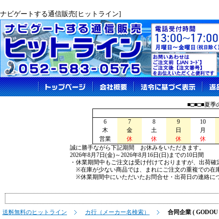
ナビゲートする通信販売[ヒットライン]
■□■□■夏
6
7
8
9
10
木
金
土
日
月
営業
休
休
休
休
誠に勝手ながら下記期間 お休みをいただきます。
2026年8月7日(金)～2026年8月16日(日)までの10日間
・休業期間中もご注文は受け付けておりますが、出荷確
※在庫が少ない商品では、まれにご注文の重複での在
※休業期間中にいただいたお問合せ・出荷日の連絡につ
送料無料のヒットライン
カ行（メーカー名検索）
合同企業 ( GODOU 