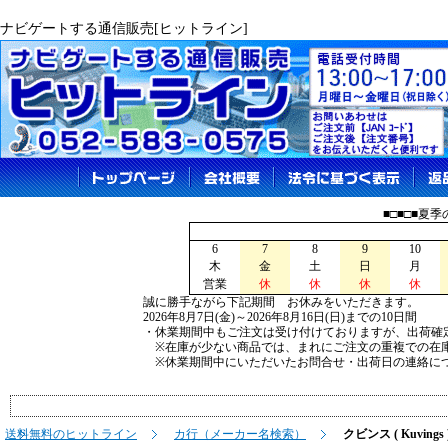
ナビゲートする通信販売[ヒットライン]
■□■□■夏
6
7
8
9
10
木
金
土
日
月
営業
休
休
休
休
誠に勝手ながら下記期間 お休みをいただきます。
2026年8月7日(金)～2026年8月16日(日)までの10日間
・休業期間中もご注文は受け付けておりますが、出荷確
※在庫が少ない商品では、まれにご注文の重複での在
※休業期間中にいただいたお問合せ・出荷日の連絡につ
送料無料のヒットライン
カ行（メーカー名検索）
クビンス ( Kuvings 