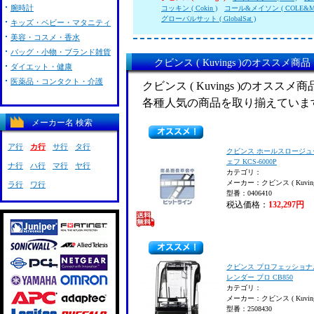
腕時計
コッキン ( Cokin )
コール&メイソン ( COLE&MA
グローバルサット ( GlobalSat )
キッズ・ベビー・マタニティ
美容・コスメ・香水
バッグ・小物・ブランド雑貨
クビンス ( Kuvings )のオススメ商品
ダイエット・健康
医薬品・コンタクト・介護
クビンス ( Kuvings )のオスス
各種人気の商品を取り揃えていま
メーカー名 検索
ア行
カ行
サ行
タ行
クビンス ホールスロージュ
ェフ KCS-6000P
ナ行
ハ行
マ行
ヤ行
カテゴリ：
メーカー：クビンス ( Kuving
ラ行
ワ行
型番：0406410
税込価格：
132,297円
クビンス プロフェッショナ
レンダー プロ CB850
カテゴリ：
メーカー：クビンス ( Kuving
型番：2508430