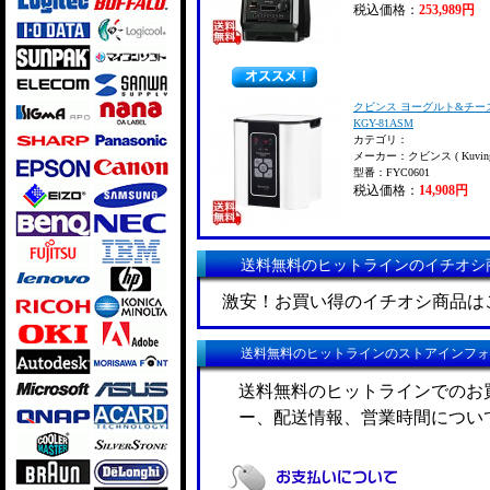
税込価格：
253,989円
クビンス ヨーグルト&チー
KGY-81ASM
カテゴリ：
メーカー：クビンス ( Kuving
型番：FYC0601
税込価格：
14,908円
送料無料のヒットラインのイチオシ
激安！お買い得のイチオシ商品は
送料無料のヒットラインのストアインフォ
送料無料のヒットラインでのお
ー、配送情報、営業時間につい