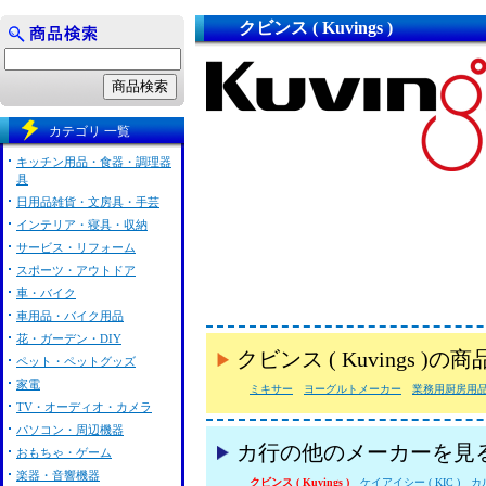
クビンス ( Kuvings )
カテゴリ 一覧
キッチン用品・食器・調理器
具
日用品雑貨・文房具・手芸
インテリア・寝具・収納
サービス・リフォーム
スポーツ・アウトドア
車・バイク
車用品・バイク用品
花・ガーデン・DIY
クビンス ( Kuvings 
ペット・ペットグッズ
家電
ミキサー
ヨーグルトメーカー
業務用厨房用
TV・オーディオ・カメラ
パソコン・周辺機器
カ行の他のメーカーを見
おもちゃ・ゲーム
楽器・音響機器
クビンス ( Kuvings )
ケイアイシー ( KIC )
カル