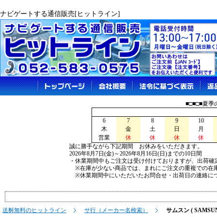
ナビゲートする通信販売[ヒットライン]
■□■□■夏
6
7
8
9
10
木
金
土
日
月
営業
休
休
休
休
誠に勝手ながら下記期間 お休みをいただきます。
2026年8月7日(金)～2026年8月16日(日)までの10日間
・休業期間中もご注文は受け付けておりますが、出荷確
※在庫が少ない商品では、まれにご注文の重複での在
※休業期間中にいただいたお問合せ・出荷日の連絡につ
送料無料のヒットライン
サ行（メーカー名検索）
サムスン ( SAMSUN