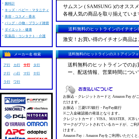
腕時計
サムスン ( SAMSUNG )のオス
キッズ・ベビー・マタニティ
各種人気の商品を取り揃えていま
美容・コスメ・香水
バッグ・小物・ブランド雑貨
送料無料のヒットラインのイチオシ
ダイエット・健康
医薬品・コンタクト・介護
激安！お買い得のイチオシ商品は
送料無料のヒットラインのストアインフォ
メーカー名 検索
送料無料のヒットラインでのお
ア行
カ行
サ行
タ行
ー、配送情報、営業時間につい
ナ行
ハ行
マ行
ヤ行
ラ行
ワ行
お振込・クレジットカードと Amazon Pay 
だけます。
お振込：三菱UFJ銀行・PayPay銀行
※ご入金確認後の発送となります。
クレジットカード：VISA、MASTER、JCB 
マークがプリントされているカードが、ご利
けます。
Amazon Pay：Amazon Payをご利用いただ