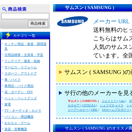
サムスン ( SAMSUNG )
メーカー URL
送料無料のヒ
カテゴリ 一覧
こちらはサムスン
キッチン用品・食器・調理器
人気のサムスン 
具
ています。全
日用品雑貨・文房具・手芸
インテリア・寝具・収納
サービス・リフォーム
サムスン ( SAMSUNG
スポーツ・アウトドア
車・バイク
車用品・バイク用品
サ行の他のメーカーを見
花・ガーデン・DIY
ペット・ペットグッズ
サムスン ( SAMSUNG )
ジェイミー ( j-me )
3
家電
セタセア ( CETACEA )
シェフズチョイス
シャン
ジーアールケー ( GRK )
GSホームプロダクツ ( G
TV・オーディオ・カメラ
パソコン・周辺機器
おもちゃ・ゲーム
サムスン ( SAMSUNG )のオススメ
楽器・音響機器