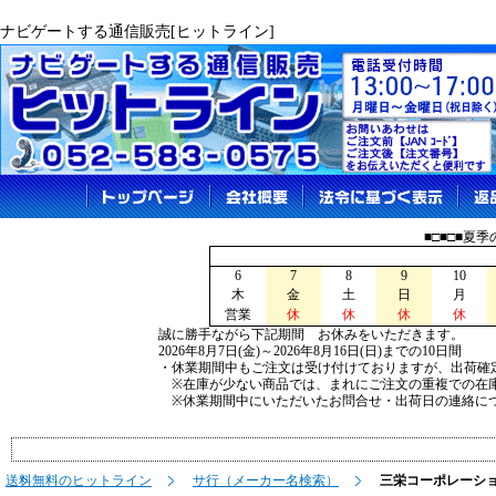
ナビゲートする通信販売[ヒットライン]
■□■□■夏
6
7
8
9
10
木
金
土
日
月
営業
休
休
休
休
誠に勝手ながら下記期間 お休みをいただきます。
2026年8月7日(金)～2026年8月16日(日)までの10日間
・休業期間中もご注文は受け付けておりますが、出荷確
※在庫が少ない商品では、まれにご注文の重複での在
※休業期間中にいただいたお問合せ・出荷日の連絡につ
送料無料のヒットライン
サ行（メーカー名検索）
三栄コーポレーシ