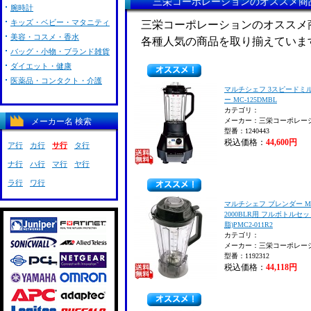
三栄コーポレーションのオススメ商
腕時計
キッズ・ベビー・マタニティ
三栄コーポレーションのオススメ
美容・コスメ・香水
各種人気の商品を取り揃えていま
バッグ・小物・ブランド雑貨
ダイエット・健康
医薬品・コンタクト・介護
マルチシェフ 3スピードミ
ー MC-125DMBL
カテゴリ：
メーカー名 検索
メーカー：三栄コーポレー
型番：1240443
税込価格：
44,600円
ア行
カ行
サ行
タ行
ナ行
ハ行
マ行
ヤ行
ラ行
ワ行
マルチシェフ ブレンダー M
2000BLR用 フルボトルセッ
脂)PMC2-011R2
カテゴリ：
メーカー：三栄コーポレー
型番：1192312
税込価格：
44,118円