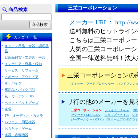
三栄コーポレーション
メーカー URL：
http://w
送料無料のヒットライン
カテゴリ 一覧
こちらは三栄コーポレー
キッチン用品・食器・調理器
人気の三栄コーポレーシ
具
全国一律送料無料！法人
日用品雑貨・文房具・手芸
インテリア・寝具・収納
サービス・リフォーム
三栄コーポレーションの
スポーツ・アウトドア
車・バイク
ミキサー
フードプロセッサー
ハンドブレン
車用品・バイク用品
花・ガーデン・DIY
サ行の他のメーカーを見
ペット・ペットグッズ
家電
三栄コーポレーション
ジェイミー ( j-me )
3D
セタセア ( CETACEA )
シェフズチョイス
シャン
TV・オーディオ・カメラ
ジーアールケー ( GRK )
GSホームプロダクツ ( G
パソコン・周辺機器
おもちゃ・ゲーム
楽器・音響機器