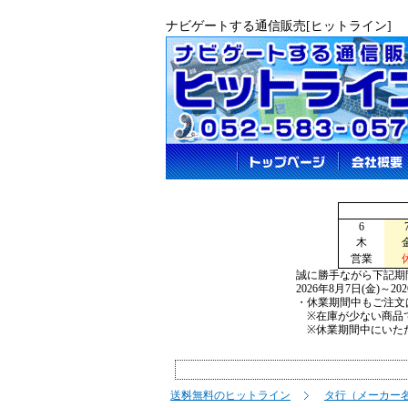
ナビゲートする通信販売[ヒットライン]
6
木
営業
誠に勝手ながら下記期
2026年8月7日(金)～2
・休業期間中もご注文
※在庫が少ない商品で
※休業期間中にいただ
送料無料のヒットライン
タ行（メーカー