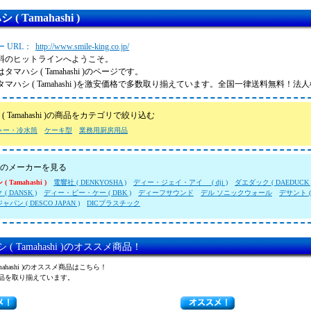
( Tamahashi )
 URL：
http://www.smile-king.co.jp/
料のヒットラインへようこそ。
タマハシ ( Tamahashi )のページです。
マハシ ( Tamahashi )を激安価格で多数取り揃えています。全国一律送料無料！
( Tamahashi )の商品をカテゴリで絞り込む
ャー・冷水筒
ケーキ型
業務用厨房用品
のメーカーを見る
 Tamahashi )
電響社 ( DENKYOSHA )
ディー・ジェイ・アイ ( dji )
ダエダック ( DAEDUCK 
( DANSK )
ディー・ビー・ケー ( DBK )
ディーフサウンド
デル ソニックウォール
デサント ( 
パン ( DESCO JAPAN )
DICプラスチック
 ( Tamahashi )のオススメ商品！
amahashi )のオススメ商品はこちら！
品を取り揃えています。