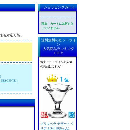
ショッピングカート
現在、カートには何も入
っていません。
法人様も対応可能。
送料無料のヒットライ
ン
人気商品ランキング
TOP3!
激安ヒットラインの人気
の商品はこれだ！
)
DESCENTE )
プリマベラ デザート ク
リア 1.34510(6ヶ入)