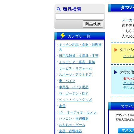
タマハシ 
メーカー
送料無
こちらは
カテゴリ 一覧
人気のタ
キッチン用品・食器・調理器
具
タマハシ 
日用品雑貨・文房具・手芸
ピッチ
インテリア・寝具・収納
サービス・リフォーム
タ行の他
スポーツ・アウトドア
タマハシ (
車・バイク
ダンスク 
車用品・バイク用品
デスコジャ
花・ガーデン・DIY
ペット・ペットグッズ
家電
タマハシ
TV・オーディオ・カメラ
タマハシ ( T
パソコン・周辺機器
各種人気の商
おもちゃ・ゲーム
楽器・音響機器