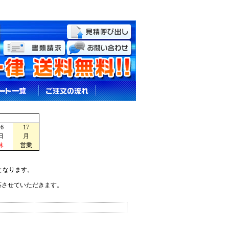
16
17
日
月
休
営業
となります。
応させていただきます。