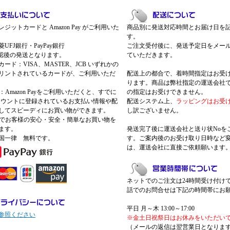
ジットカードと Amazon Pay がご利用いた
商品別に発送対応時間とお届け日を
す。
UFJ銀行・PayPay銀行
ご注文受付後に、発送予定日をメー
認後の発送となります。
ていただきます。
ード：VISA、MASTER、JCB いずれかの
リントされているカードが、ご利用いただ
配送上の都合で、着時間指定はお受
ります。商品は弊社指定の運送会社
Pay：Amazon Payをご利用いただくと、すでに
の指定はお受けできません。
nアカウントに登録されているお支払い情報や配
配送システム上、
ラッピングはお受
してスピーディにお買い物ができます。
し訳ございません。
 Payでお客様の安心・安全・簡単なお買い物を
ます。
発送完了後に運送会社と送り状Noを
国一律 無料です。
す。ご案内後のお受け取り日時など
は、運送会社に直接ご依頼願います
ネットでのご注文は24時間受け付け
話でのお問合せは下記の時間帯にお
平日 月～木 13:00～17:00
参照ください
※金土日祝祭日はお休みをいただい
（メールの返信は翌営業日となりま