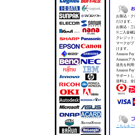
お振込・クレ
だけます。
お振込：三菱
※ご入金確
クレジットカ
マークがプ
けます。
Amazon 
Amazo
送先を利用
Amazon
サポートし
送料は、全
こちらをご