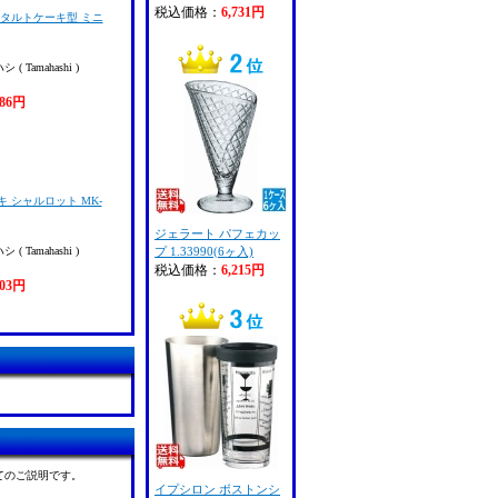
税込価格：
6,731円
 タルトケーキ型 ミニ
 Tamahashi )
486円
 シャルロット MK-
ジェラート パフェカッ
 Tamahashi )
プ 1.33990(6ヶ入)
税込価格：
6,215円
703円
てのご説明です。
イプシロン ボストンシ