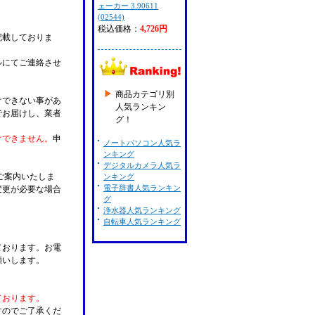
ェーカー 3.90611
(02544)
税込価格：
4,726円
記載しておりま
ルにてご連絡させ
商品カテゴリ別
けできない事があ
人気ランキン
でお届けし、業者
グ！
けできません。
申
ノートパソコン人気ラ
ンキング
デジタルカメラ人気ラ
ご案内いたしま
ンキング
電子辞書人気ランキン
変更が必要な場合
グ
。
浄水器人気ランキング
自転車人気ランキング
ております。お電
願いします。
ております。
すのでご了承くだ