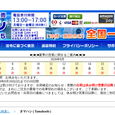
■□■□■夏季の営業に関するご案内■□■□■
2026年8月
7
8
9
10
11
12
13
14
15
金
土
日
月
火
水
木
金
土
休
休
休
休
休
休
休
休
休
間 お休みをいただきます。
026年8月16日(日)までの10日間
は受け付けておりますが、出荷確定のお知らせ・実際の
出荷は休み明け営業日以降
は、まれにご注文の重複での在庫切れの場合もございます。ご了承願います。
いたお問合せ・出荷日の連絡につきましては、休み明け営業日以降に、順次ご対
名検索）
タマハシ ( Tamahashi )