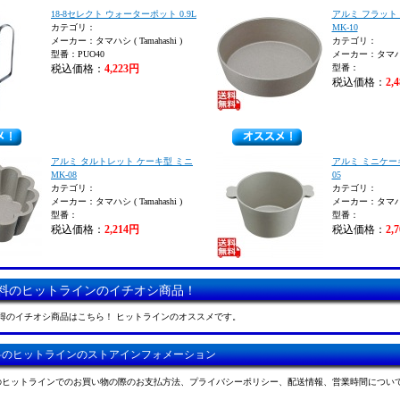
18-8セレクト ウォーターポット 0.9L
アルミ フラット
カテゴリ：
MK-10
メーカー：タマハシ ( Tamahashi )
カテゴリ：
型番：PUO40
メーカー：タマハシ (
税込価格：
4,223円
型番：
税込価格：
2,
アルミ タルトレット ケーキ型 ミニ
アルミ ミニケーキ
MK-08
05
カテゴリ：
カテゴリ：
メーカー：タマハシ ( Tamahashi )
メーカー：タマハシ (
型番：
型番：
税込価格：
2,214円
税込価格：
2,
料のヒットラインのイチオシ商品！
得のイチオシ商品はこちら！ ヒットラインのオススメです。
料のヒットラインのストアインフォメーション
のヒットラインでのお買い物の際のお支払方法、プライバシーポリシー、配送情報、営業時間につい