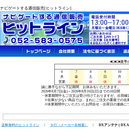
ナビゲートする通信販売[ヒットライン]
■□■□■夏
6
7
8
9
10
木
金
土
日
月
営業
休
休
休
休
誠に勝手ながら下記期間 お休みをいただきます。
2026年8月7日(金)～2026年8月16日(日)までの10日間
・休業期間中もご注文は受け付けておりますが、出荷確
※在庫が少ない商品では、まれにご注文の重複での在
※休業期間中にいただいたお問合せ・出荷日の連絡につ
送料無料のヒットライン
タ行（メーカー名検索）
DXアンテナ ( DX A