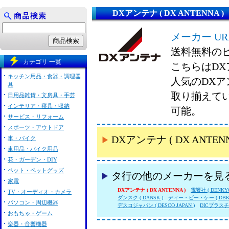
DXアンテナ ( DX ANTENNA )
メーカー UR
送料無料の
カテゴリ 一覧
こちらはDXア
キッチン用品・食器・調理器
人気のDXアン
具
取り揃えて
日用品雑貨・文房具・手芸
インテリア・寝具・収納
可能。
サービス・リフォーム
スポーツ・アウトドア
DXアンテナ ( DX AN
車・バイク
車用品・バイク用品
花・ガーデン・DIY
ペット・ペットグッズ
タ行の他のメーカーを見
家電
DXアンテナ ( DX ANTENNA )
電響社 ( DENKYO
TV・オーディオ・カメラ
ダンスク ( DANSK )
ディー・ビー・ケー ( DBK 
パソコン・周辺機器
デスコジャパン ( DESCO JAPAN )
DICプラス
おもちゃ・ゲーム
楽器・音響機器