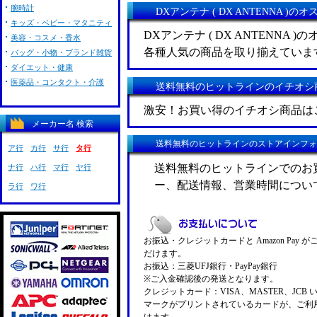
腕時計
DXアンテナ ( DX ANTENNA )の
キッズ・ベビー・マタニティ
DXアンテナ ( DX ANTENNA
美容・コスメ・香水
各種人気の商品を取り揃えていま
バッグ・小物・ブランド雑貨
ダイエット・健康
医薬品・コンタクト・介護
送料無料のヒットラインのイチオシ
激安！お買い得のイチオシ商品は
メーカー名 検索
送料無料のヒットラインのストアインフォ
ア行
カ行
サ行
タ行
送料無料のヒットラインでのお
ナ行
ハ行
マ行
ヤ行
ー、配送情報、営業時間につい
ラ行
ワ行
お振込・クレジットカードと Amazon Pay 
だけます。
お振込：三菱UFJ銀行・PayPay銀行
※ご入金確認後の発送となります。
クレジットカード：VISA、MASTER、JCB 
マークがプリントされているカードが、ご利