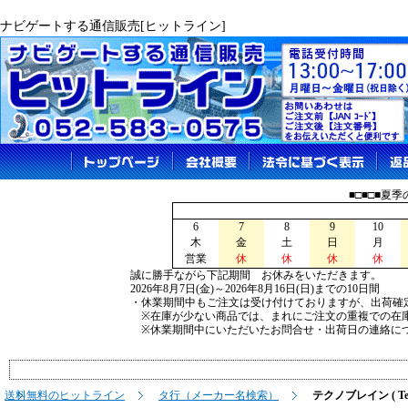
ナビゲートする通信販売[ヒットライン]
■□■□■夏
6
7
8
9
10
木
金
土
日
月
営業
休
休
休
休
誠に勝手ながら下記期間 お休みをいただきます。
2026年8月7日(金)～2026年8月16日(日)までの10日間
・休業期間中もご注文は受け付けておりますが、出荷確
※在庫が少ない商品では、まれにご注文の重複での在
※休業期間中にいただいたお問合せ・出荷日の連絡につ
送料無料のヒットライン
タ行（メーカー名検索）
テクノブレイン ( Tech