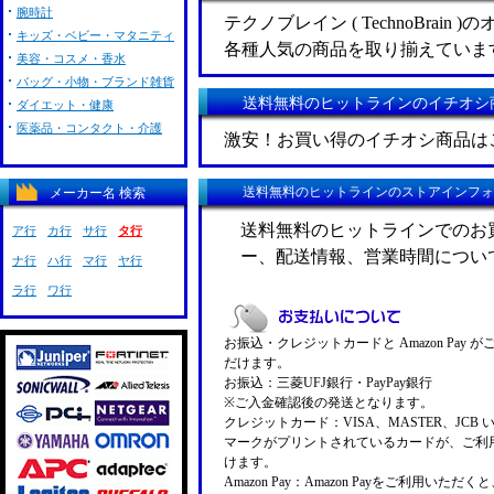
腕時計
テクノブレイン ( TechnoBrain
キッズ・ベビー・マタニティ
各種人気の商品を取り揃えていま
美容・コスメ・香水
バッグ・小物・ブランド雑貨
送料無料のヒットラインのイチオシ
ダイエット・健康
医薬品・コンタクト・介護
激安！お買い得のイチオシ商品は
送料無料のヒットラインのストアインフォ
メーカー名 検索
送料無料のヒットラインでのお
ア行
カ行
サ行
タ行
ー、配送情報、営業時間につい
ナ行
ハ行
マ行
ヤ行
ラ行
ワ行
お振込・クレジットカードと Amazon Pay 
だけます。
お振込：三菱UFJ銀行・PayPay銀行
※ご入金確認後の発送となります。
クレジットカード：VISA、MASTER、JCB 
マークがプリントされているカードが、ご利
けます。
Amazon Pay：Amazon Payをご利用いただ