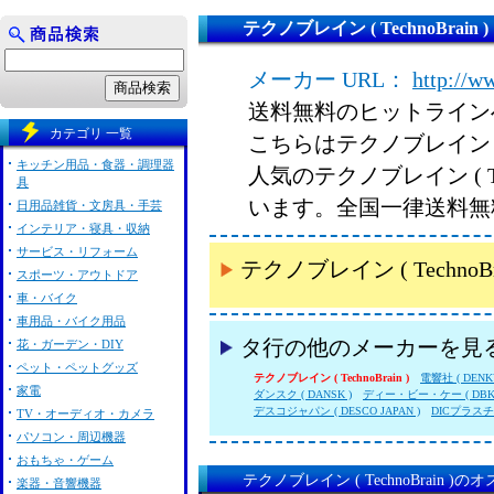
テクノブレイン ( TechnoBrain )
メーカー URL：
http://w
送料無料のヒットライン
カテゴリ 一覧
こちらはテクノブレイン ( T
キッチン用品・食器・調理器
人気のテクノブレイン ( T
具
います。全国一律送料無
日用品雑貨・文房具・手芸
インテリア・寝具・収納
サービス・リフォーム
テクノブレイン ( Techn
スポーツ・アウトドア
車・バイク
車用品・バイク用品
タ行の他のメーカーを見
花・ガーデン・DIY
ペット・ペットグッズ
テクノブレイン ( TechnoBrain )
電響社 ( DENK
家電
ダンスク ( DANSK )
ディー・ビー・ケー ( DBK 
デスコジャパン ( DESCO JAPAN )
DICプラス
TV・オーディオ・カメラ
パソコン・周辺機器
おもちゃ・ゲーム
テクノブレイン ( TechnoBrain )
楽器・音響機器